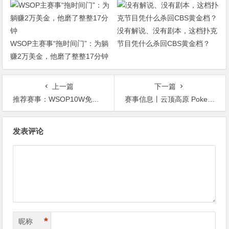
没有解说、没有剧本，这档扑克
WSOP主赛事“拖时间门”：为躺
节目凭什么杀回CBS黄金档？
赚2万美金，他磨了整整17分钟
上一篇
下一篇
推荐赛事：WSOP10W免费系统全自动ALLIN启动金赛
赛事信息丨云顶高原 Poker Dream 11 马来西亚站的精彩活动（8月1日-12日）
文
发表评论
章
导
航
*
昵称