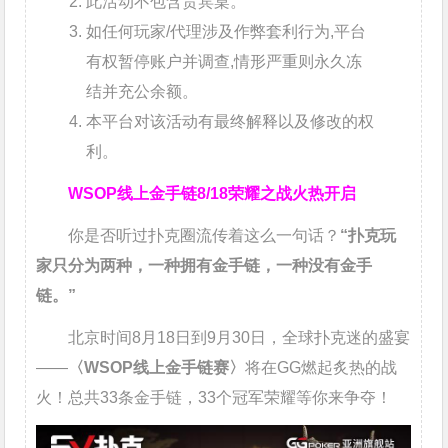
此活动不包含贵宾桌。
如任何玩家/代理涉及作弊套利行为,平台
有权暂停账户并调查,情形严重则永久冻
结并充公余额。
本平台对该活动有最终解释以及修改的权
利。
WSOP线上金手链
8/18荣耀之战火热开启
你是否听过扑克圈流传着这么一句话？
“扑克玩
家只分为两种，一种拥有金手链，一种没有金手
链。”
北京时间8月18日到9月30日，全球扑克迷的盛宴
——
〈WSOP线上金手链赛〉
将在GG燃起炙热的战
火！总共33条金手链，33个冠军荣耀等你来争夺！