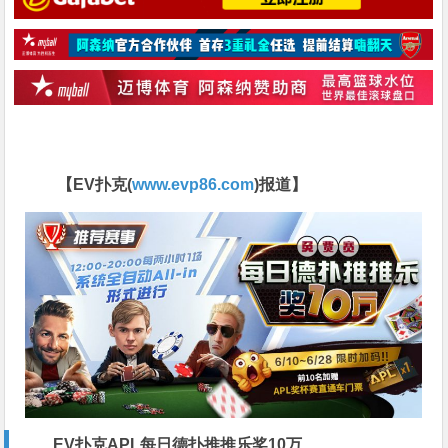
【EV扑克(
www.evp86.com
)报道】
EV扑克APL每日德扑推推乐奖10万