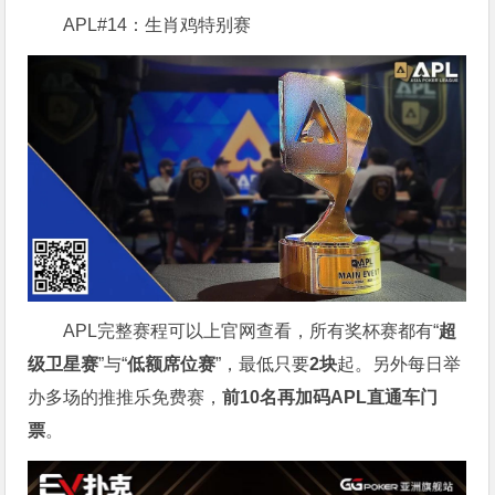
APL#14：生肖鸡特别赛
APL完整赛程可以上官网查看，所有奖杯赛都有“
超
级卫星赛
”与“
低额席位赛
”，最低只要
2块
起。另外每日举
办多场的推推乐免费赛，
前10名再加码APL直通车门
票
。