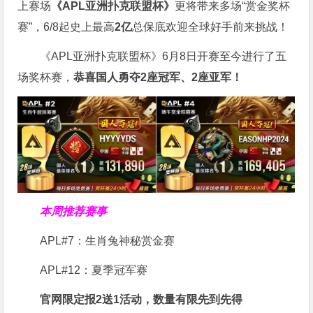
上赛场
《APL亚洲扑克联盟杯》
更将带来多场“赏金奖杯
赛”，6/8起史上最高
2亿
总保底欢迎全球好手前来挑战！
《APL亚洲扑克联盟杯》6月8日开赛至今进行了五
场奖杯赛，
恭喜国人勇夺2座冠军、2座亚军！
本周推荐赛事
APL#7：生肖兔神秘赏金赛
APL#12：夏季冠军赛
官网限定报2送1活动，数量有限先到先得