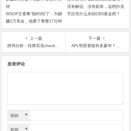
没有解说、没有剧本，这档扑克
WSOP主赛事“拖时间门”：为躺
节目凭什么杀回CBS黄金档？
赚2万美金，他磨了整整17分钟
上一篇
下一篇
牌局分析：转牌买花check raise，河牌中nuts，打多大？
APL明星赛能有多豪华？WSOP国人金手链冠军、GPI世界第一同台厮杀！
文
发表评论
章
导
航
*
昵称
*
邮箱