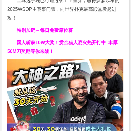
全球选手现已可通过线上卫星赛，赢得梦寐以求的
2025WSOP主赛事门票，向世界扑克最高殿堂发起进
攻！
特别加码～每日免费席位赛
国人斩获
10W
大奖！
赏金猎人赛火热开打中 丰厚
50M刀奖励等你来战！