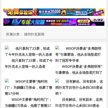
所属分类：
德州扑克新闻
他只拿到了23票，却成了今
年扑克名人堂唯一的入选者
WSOP决赛桌“多弗朗明哥”
引爆赛场，他从全场垫底打到了
冠军争夺者
WSOP主赛事“拖时间门”：
没有解说、没有剧本，这档
为躺赚2万美金，他磨了整整17
扑克节目凭什么杀回CBS黄金