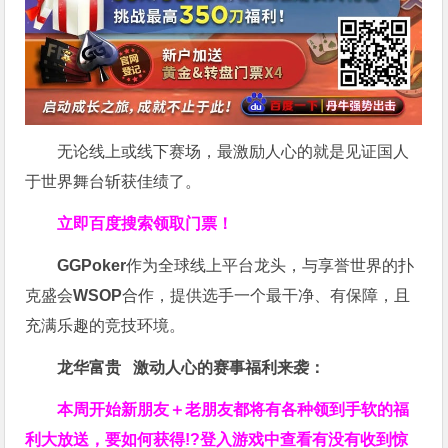
无论线上或线下赛场，最激励人心的就是见证国人
于世界舞台斩获佳绩了。
立即百度搜索领取门票！
GGPoker
作为全球线上平台龙头，与享誉世界的扑
克盛会
WSOP
合作，提供选手一个最干净、有保障，且
充满乐趣的竞技环境。
龙华富贵 激动人心的赛事福利来袭：
本周开始新朋友＋老朋友都将有各种领到手软的福
利大放送，要如何获得!?登入游戏中查看有没有收到惊