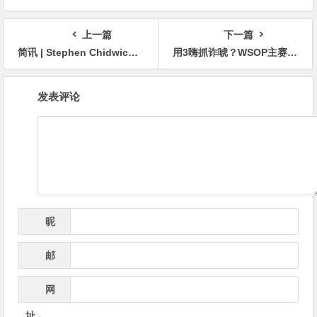
分钟
档？
上一篇
下一篇
简讯 | Stephen Chidwick以6630万美元的奖金总额排名历史第二
用3嗨抓诈唬？WSOP主赛这手牌颠覆你对德扑的认知！
文
发表评论
章
导
航
昵
*
称
邮
*
箱
网
址