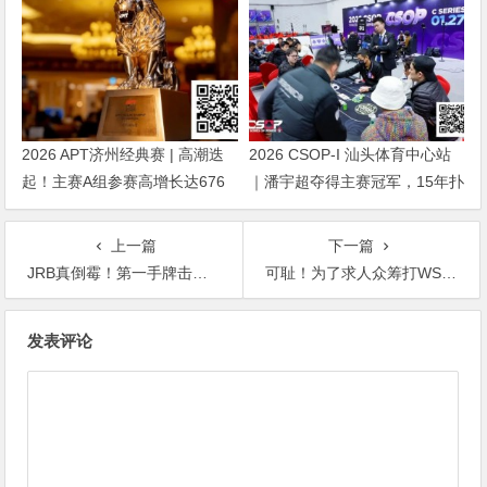
2026 APT济州经典赛 | 高潮迭
2026 CSOP-I 汕头体育中心站
起！主赛A组参赛高增长达676
｜潘宇超夺得主赛冠军，15年扑
人次！中国选手 Tony Lin 逆袭
克路，圆梦CSOP！
夺超级豪客赛冠军！
上一篇
下一篇
JRB真倒霉！第一手牌击中同花 却输掉$30万大底池！
可耻！为了求人众筹打WSOP主赛，他居然假装癌症晚期
文
发表评论
章
导
航