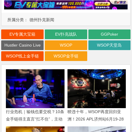
所属分类：
德州扑克新闻
EV专属大宝箱
EV扑克战队
GGPoker
Hustler Casino Live
WSOP
WSOP天堂岛
WSOP线上金手链
WSOP金手链
行业危机｜输钱也要交税？10条
暌违十年，WSOP再度回归亚
金手链得主直言“扛不住”，主动
洲！2026 APL济州站6月19-28
砍掉四分之三比赛
日盛大登场！