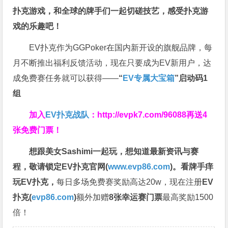
扑克游戏，和全球的牌手们一起切磋技艺，感受扑克游
戏的乐趣吧！
EV扑克作为GGPoker在国内新开设的旗舰品牌，每
月不断推出福利反馈活动，现在只要成为EV新用户，达
成免费赛任务就可以获得——
“
EV专属大宝箱
”启动码1
组
加入
EV扑克战队
：
http://evpk7.com/96088
再送4
张免费门票！
想跟美女Sashimi一起玩，
想知道最新资讯与赛
程，
敬请锁定EV扑克官网(
www.evp86.com
)。
看牌手痒
玩EV扑克，
每日多场免费赛奖励高达20w，现在注册
EV
扑克(
evp86.com
)
额外加赠
8张幸运赛门票
最高奖励1500
倍！