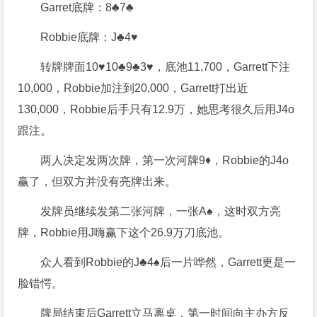
Garret底牌：8♣7♣
Robbie底牌：J♣4♥
转牌牌面10♥10♣9♣3♥，底池11,700，Garrett下注
10,000，Robbie加注到20,000，Garrett打出近
130,000，Robbie后手只有12.9万，她思考很久后用J4o
跟注。
两人决定发两次牌，第一次河牌9♦，Robbie的J4o
赢了，但双方并没有亮牌出来。
发牌员继续发第二张河牌，一张A♠，这时双方亮
牌，Robbie用J嗨赢下这个26.9万刀底池。
众人看到Robbie的J♣4♠后一片哗然，Garrett更是一
脸错愕。
牌局结束后Garrett立马离桌，第一时间向主办方反