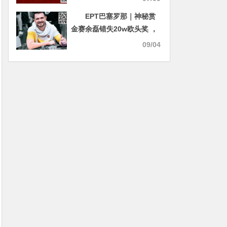
队赛冠军书写神话！青龙杯
EPT巴塞罗那｜神秘赏
A/B组完赛C/D组接力再战！
金赛余磊错失20w欧头奖 ，
其中9个人头共收获1w欧赏
09/04
金！