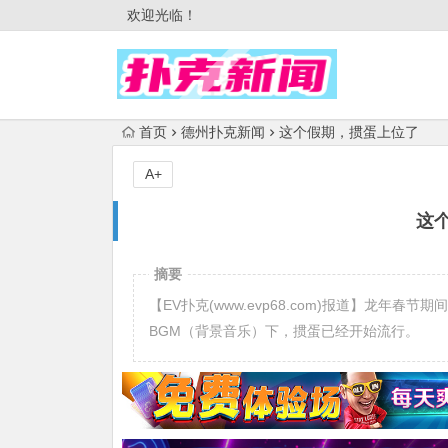
欢迎光临！
首页
德州扑克新闻
这个假期，掼蛋上位了
A+
这
摘要
【EV扑克(www.evp68.com)报道】龙
BGM（背景音乐）下，掼蛋已经开始流行。