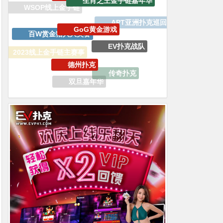
百W赏金猎人大奖赛
EV扑克战队
德州扑克
2023线上金手链主赛事
传奇扑克
双旦嘉年华
iPhone15 Pro Max无限量赠送