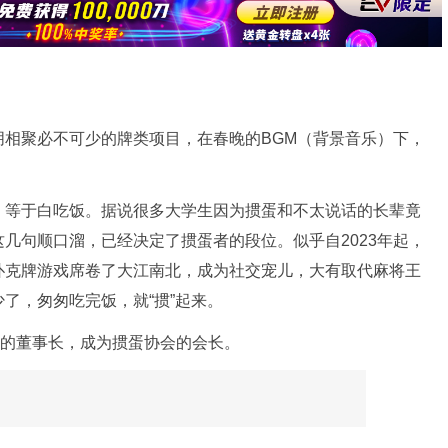
朋相聚必不可少的牌类项目，在春晚的BGM（背景音乐）下，
，等于白吃饭。据说很多大学生因为掼蛋和不太说话的长辈竟
几句顺口溜，已经决定了掼蛋者的段位。似乎自2023年起，
扑克牌游戏席卷了大江南北，成为社交宠儿，大有取代麻将王
了，匆匆吃完饭，就“掼”起来。
亿的董事长，成为掼蛋协会的会长。