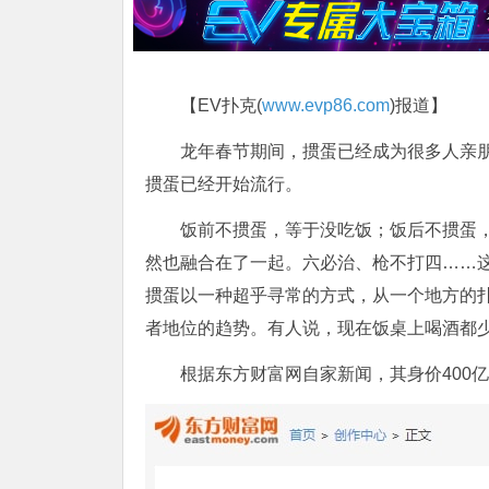
【EV扑克(
www.evp86.com
)报道】
龙年春节期间，掼蛋已经成为很多人亲
掼蛋已经开始流行。
饭前不掼蛋，等于没吃饭；饭后不掼蛋
然也融合在了一起。六必治、枪不打四……这
掼蛋以一种超乎寻常的方式，从一个地方的
者地位的趋势。有人说，现在饭桌上喝酒都少
根据东方财富网自家新闻，其身价400