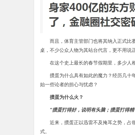
而且，体育主管部门也将其纳入正式比
桌，不少公众人物为其站台代言，更不用说
在这个史上最长的春节假期里，多少人
掼蛋为什么具有如此的魔力？经历几十
始一些论者的担心与忧虑？
掼蛋为什么火？
“掼蛋打得好，说明有头脑；掼蛋打得精
近来，掼蛋正以迅雷不及掩耳之势，占
式。