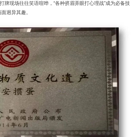
常打牌现场往往笑语喧哗，“各种挤眉弄眼打心理战”成为必备技
画面迥异其趣。