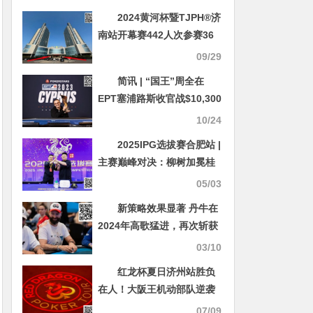
2024黄河杯暨TJPH®济
南站开幕赛442人次参赛36
人晋级 明日主赛正式开打！
09/29
简讯 | “国王”周全在
EPT塞浦路斯收官战$10,300
豪客赛中斩获第15名
10/24
2025IPG选拔赛合肥站 |
主赛巅峰对决：柳树加冕桂
冠，荣耀镌刻庐州！
05/03
新策略效果显著 丹牛在
2024年高歌猛进，再次斩获
亚军……
03/10
红龙杯夏日济州站胜负
在人！大阪王机动部队逆袭
加冕远征俱乐部冠名红龙团
07/09