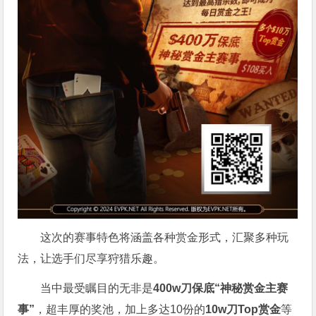
这次的赛事特色将涵盖各种赏金形式，汇聚多种玩
法，让选手们尽享狩猎乐趣。
当中最受瞩目的无非是
400w刀保底“神秘赏金主赛
事”
，超丰厚的奖池，加上多达10份的
10w刀Top赏金
等