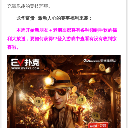
充满乐趣的竞技环境。
龙华富贵 激动人心的赛事福利来袭：
本周开始新朋友＋老朋友都将有各种领到手软的福
利大放送，要如何获得!?登入游戏中查看有没有收到惊
喜啦。