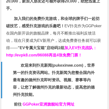
20,000，新加入朋友还可额外获得20,000，助您迅速上
手。
加入我们的免费扑克游戏，和全球的牌手们一起切
磋技艺，感受扑克游戏的乐趣吧！
EV扑克作为GGPoker
在国内新开设的旗舰品牌，每月不断推出福利反馈活
动，现在只要成为EV新用户，达成免费赛任务就可以获
得——
“EV专属大宝箱”启动码1组
加入EV扑克战队：
http://evpk8.com/96088
再送4张免费门票！
欢迎来到扑克新闻(
pukexinwe.com
)，世界
第一的扑克资讯网站。扑克新闻为您整合国内外
最有趣的德州扑克即时资讯、视频、赛事等内
容，让您了解德州扑克的最新动态，提高您的德
州扑克技能。
前往
GGPoker亚洲旗舰站
官方网址