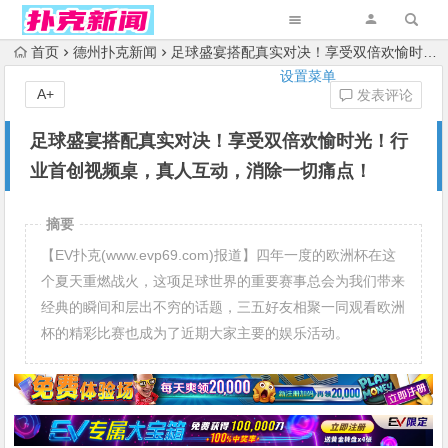
首页
德州扑克新闻
足球盛宴搭配真实对决！享受双倍欢愉时光！行业首创视频桌，真人互动，消除一切痛点！
设置菜单
A+
发表评论
足球盛宴搭配真实对决！享受双倍欢愉时光！行
业首创视频桌，真人互动，消除一切痛点！
摘要
【EV扑克(www.evp69.com)报道】四年一度的欧洲杯在这
个夏天重燃战火，这项足球世界的重要赛事总会为我们带来
经典的瞬间和层出不穷的话题，三五好友相聚一同观看欧洲
杯的精彩比赛也成为了近期大家主要的娱乐活动。