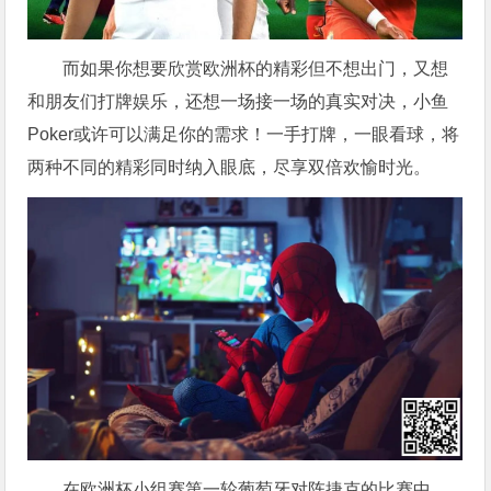
而如果你想要欣赏欧洲杯的精彩但不想出门，又想
和朋友们打牌娱乐，还想一场接一场的真实对决，小鱼
Poker或许可以满足你的需求！一手打牌，一眼看球，将
两种不同的精彩同时纳入眼底，尽享双倍欢愉时光。
在欧洲杯小组赛第一轮葡萄牙对阵捷克的比赛中，