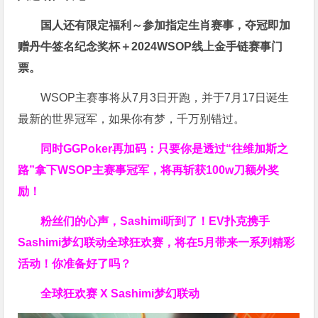
国人还有限定福利～参加指定生肖赛事，夺冠即加
赠
丹牛签名纪念奖杯
＋
2024WSOP线上金手链赛事门
票
。
WSOP主赛事将从7月3日开跑，并于7月17日诞生
最新的世界冠军，如果你有梦，千万别错过。
同时GGPoker再加码：只要你是透过“往维加斯之
路”拿下WSOP主赛事冠军，将再斩获
100w刀
额外奖
励！
粉丝们的心声，Sashimi听到了！EV扑克携手
Sashimi梦幻联动全球狂欢赛，将在5月带来一系列精彩
活动！你准备好了吗？
全球狂欢赛 X Sashimi梦幻联动