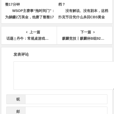
WSOP主赛事“拖时间门”：
没有解说、没有剧本，这档
为躺赚2万美金，他磨了整整17
扑克节目凭什么杀回CBS黄金
分钟
档？
上一篇
下一篇
话题 | 丹牛：常规桌游戏赢不了奖杯，得到的只是钱，而我已经有钱了
麒麟竞技丨麒麟杯B组92人次参赛 选手方c以364500记分牌领衔21人晋级
文
发表评论
章
导
航
昵
*
称
邮