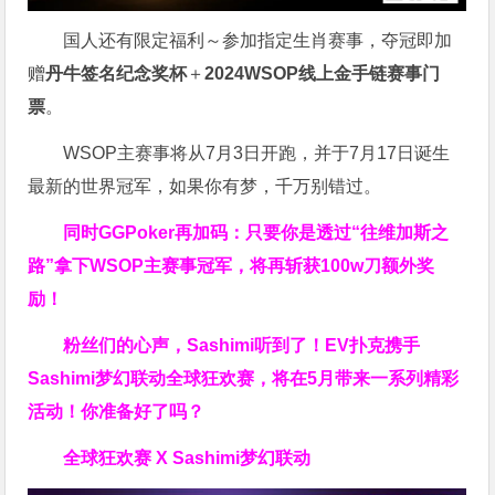
国人还有限定福利～参加指定生肖赛事，夺冠即加
赠
丹牛签名纪念奖杯
＋
2024WSOP线上金手链赛事门
票
。
WSOP主赛事将从7月3日开跑，并于7月17日诞生
最新的世界冠军，如果你有梦，千万别错过。
同时GGPoker再加码：只要你是透过“往维加斯之
路”拿下WSOP主赛事冠军，将再斩获
100w刀
额外奖
励！
粉丝们的心声，Sashimi听到了！EV扑克携手
Sashimi梦幻联动全球狂欢赛，将在5月带来一系列精彩
活动！你准备好了吗？
全球狂欢赛 X Sashimi梦幻联动