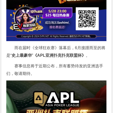
而在届时《全球狂欢赛》落幕后，6月接踵而至的将
是“
史上最豪华
”
《APL亚洲扑克扑克联盟杯》
。
赛事信息将于近期公布，所有蓄势待发的亚洲选手
们，敬请期待。