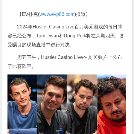
【EV扑克(
www.evp86.com
)报道】
2024年Hustler Casino Live百万美元游戏的每日阵
容已经公布，Tom Dwan和Doug Polk将在为期四天、备
受瞩目的现场直播中进行对决。
周五下午，Hustler Casino Live在其 X 账户上公布
了比赛阵容。