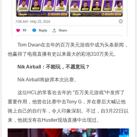
Tom Dwan在去年的百万美元游戏中成为头条新闻，
他赢得了电视直播有史以来最大的彩池310万美元。
Nik Airball：不能玩，不愿意玩？
Nik Airball将缺席本次比赛。
这位HCL的常客在去年的 “百万美元游戏”中发挥了
重要作用，他曾在比赛中击Tony G，并在赛后大喊让他
骑上自己的自行车，令人印象深刻。不过，自3月22日以
来，他就没有在Hustler现场直播中出现过。