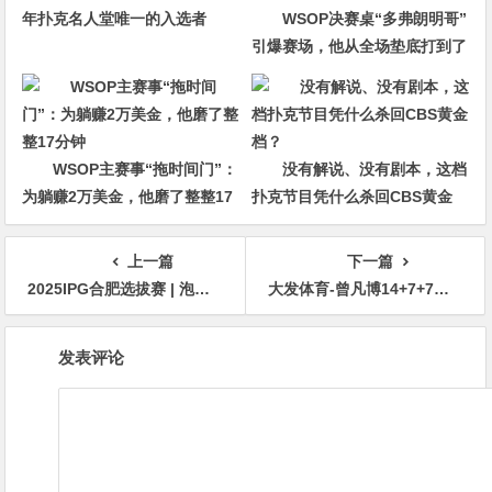
年扑克名人堂唯一的入选者
WSOP决赛桌“多弗朗明哥”
引爆赛场，他从全场垫底打到了
冠军争夺者
WSOP主赛事“拖时间门”：
没有解说、没有剧本，这档
为躺赚2万美金，他磨了整整17
扑克节目凭什么杀回CBS黄金
分钟
档？
上一篇
下一篇
2025IPG合肥选拔赛 | 泡沫破裂80人奖励圈大门敞开，梁宇安177万计分领衔34人晋级第三轮
大发体育-曾凡博14+7+7大帽洛夫顿 李弘权高效20分，大发助力你的致富之路！
文
发表评论
章
导
航