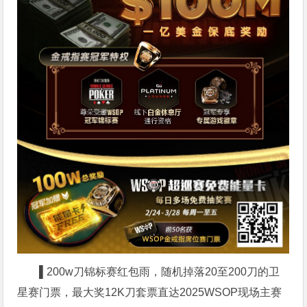
▌
200w刀锦标赛红包雨，随机掉落20至200刀的卫
星赛门票，最大奖12K刀套票直达2025WSOP现场主赛