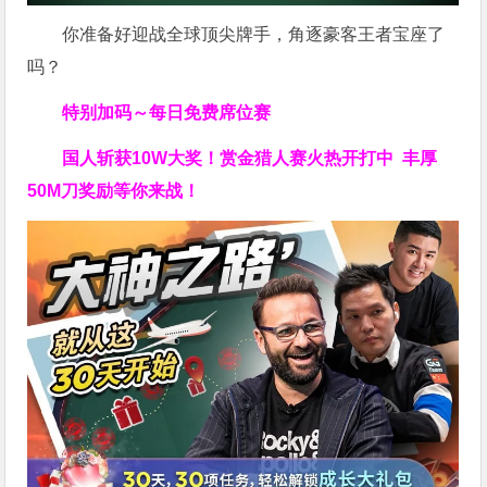
你准备好迎战全球顶尖牌手，角逐豪客王者宝座了
吗？
特别加码～每日免费席位赛
国人斩获
10W
大奖！
赏金猎人赛火热开打中 丰厚
50M刀奖励等你来战！