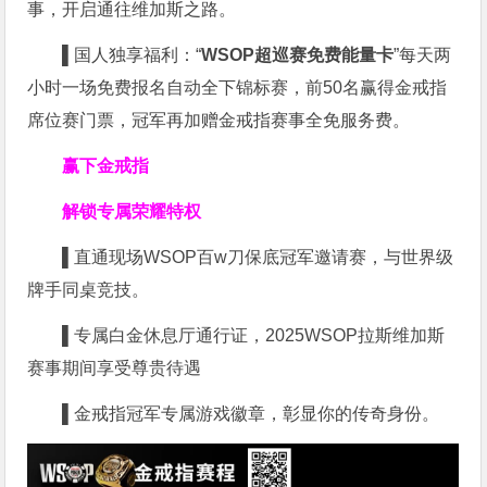
事，开启通往维加斯之路。
▌
国人独享福利：“
WSOP超巡赛免费能量卡
”每天两
小时一场免费报名自动全下锦标赛，前50名赢得金戒指
席位赛门票，冠军再加赠金戒指赛事全免服务费。
赢下金戒指
解锁专属荣耀特权
▌
直通现场WSOP百w刀保底冠军邀请赛，与世界级
牌手同桌竞技。
▌
专属白金休息厅通行证，2025WSOP拉斯维加斯
赛事期间享受尊贵待遇
▌
金戒指冠军专属游戏徽章，彰显你的传奇身份。