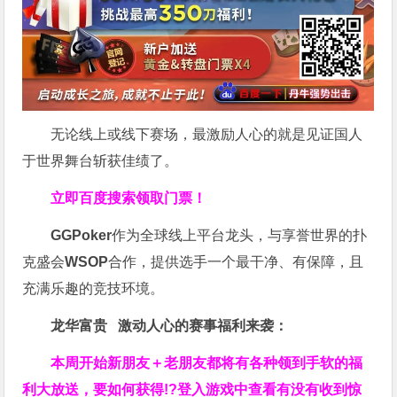
无论线上或线下赛场，最激励人心的就是见证国人
于世界舞台斩获佳绩了。
立即百度搜索领取门票！
GGPoker
作为全球线上平台龙头，与享誉世界的扑
克盛会
WSOP
合作，提供选手一个最干净、有保障，且
充满乐趣的竞技环境。
龙华富贵 激动人心的赛事福利来袭：
本周开始新朋友＋老朋友都将有各种领到手软的福
利大放送，要如何获得!?登入游戏中查看有没有收到惊