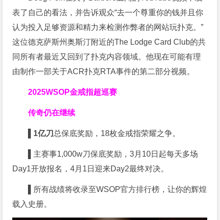
表了自己的看法，并告诉观众“去一个尊重你的钱并且你
认为投入足够资源和精力来检测作弊者的网站玩扑克。”
这位德克萨斯州奥斯汀附近的The Lodge Card Club的共
同所有者最近又回到了扑克内容领域。他现在可能有理
由制作一部关于ACR扑克RTA事件的第二部分视频。
2025WSOP金戒指超巡赛
传奇仍在继续
▌
1亿刀
总保底奖励，18枚金戒指荣耀之争。
▌
主赛事1,000w刀保底奖励，3月10日起每天多场
Day1开放报名，4月1日迎来Day2最终对决。
▌
所有战绩将收录至WSOP官方排行榜，让你的辉煌
载入史册。