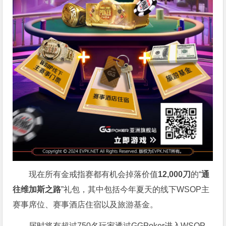
现在所有金戒指赛都有机会掉落价值
12,000刀
的“
通
往维加斯之路
”礼包，其中包括今年夏天的线下WSOP主
赛事席位、赛事酒店住宿以及旅游基金。
届时将有超过750名玩家透过GGPoker进入WSOP