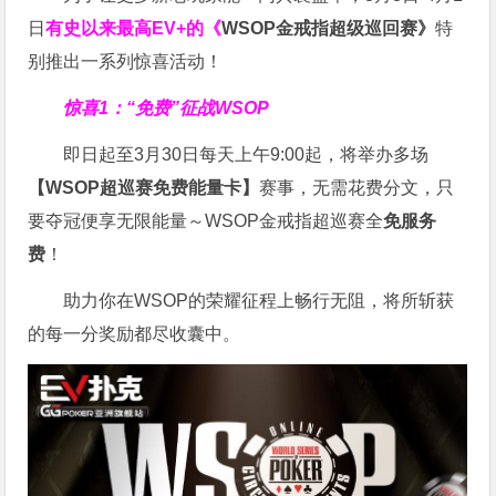
日
有史以来最高EV+的《
WSOP金戒指超级巡回赛》
特
别推出一系列惊喜活动！
惊喜1：“免费”征战WSOP
即日起至3月30日每天上午9:00起，将举办多场
【WSOP超巡赛免费能量卡】
赛事，无需花费分文，只
要夺冠便享无限能量～WSOP金戒指超巡赛全
免服务
费
！
助力你在WSOP的荣耀征程上畅行无阻，将所斩获
的每一分奖励都尽收囊中。