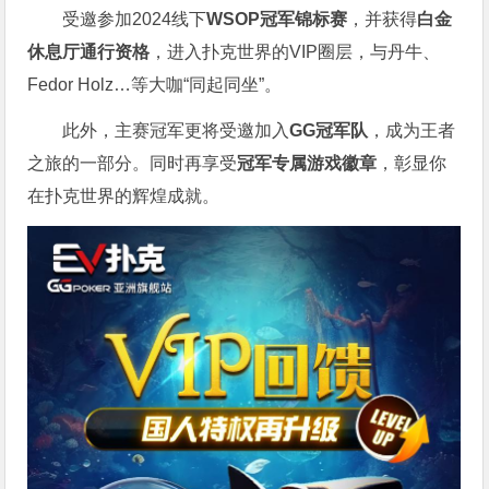
受邀参加2024线下
WSOP冠军锦标赛
，并获得
白金
休息厅通行资格
，进入扑克世界的VIP圈层，与丹牛、
Fedor Holz…等大咖“同起同坐”。
此外，主赛冠军更将受邀加入
GG冠军队
，成为王者
之旅的一部分。同时再享受
冠军专属游戏徽章
，彰显你
在扑克世界的辉煌成就。