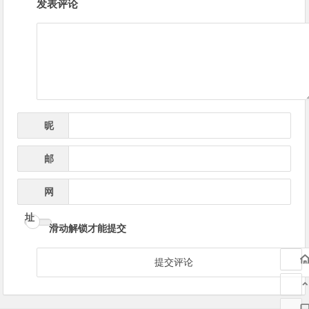
发表评论
章
导
航
昵
*
称
邮
*
箱
网
址
滑动解锁才能提交