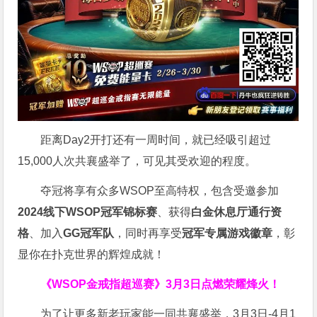
距离Day2开打还有一周时间，就已经吸引超过
15,000人次共襄盛举了，可见其受欢迎的程度。
夺冠将享有众多WSOP至高特权，包含受邀参加
2024线下WSOP冠军锦标赛
、获得
白金休息厅通行资
格
、加入
GG冠军队
，同时再享受
冠军专属游戏徽章
，彰
显你在扑克世界的辉煌成就！
《WSOP金戒指超巡赛》
3月3日点燃荣耀烽火！
为了让更多新老玩家能一同共襄盛举，3月3日-4月1