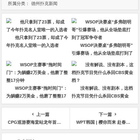
所属分类：
德州扑克新闻
他只拿到了23票，却成了今
年扑克名人堂唯一的入选者
WSOP决赛桌“多弗朗明哥”
引爆赛场，他从全场垫底打到了
冠军争夺者
WSOP主赛事“拖时间门”：
没有解说、没有剧本，这档
为躺赚2万美金，他磨了整整17
扑克节目凭什么杀回CBS黄金
分钟
档？
上一篇
下一篇
CPG巡游赛海棠站龙年首战，A组379人参赛126人晋级，李育林落袋26.05万计分登顶CL
WPT韩国 | 樱你而来 赴春之约 济州岛游玩攻略之看樱花篇
文