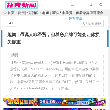
首页
德州扑克新闻
趣闻 | 虽说人非圣贤，但着急弃牌可能会让你损失惨重
设置菜单
A+
发表评论
趣闻 | 虽说人非圣贤，但着急弃牌可能会让你损
失惨重
摘要
【EV扑克(www.evp68.com)报道】Hustler现场直播中令人
震惊的失误。Mariano Grandoli在加州的常规桌游戏中赢得
了有史以来最大的彩池之一，这要归功于他在翻牌前的冷
静，拿着AA遇到了两个拿着口袋K的对手。然而，仅过了一
天Mariano Grandoli就犯下了一个大错。