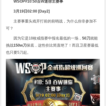
WSOP#10:50百W迷你主赛事
3月19日02:00 [Day2]
主赛事重头戏开打前的前哨战，为什么你非参加不
可？
因为它是18枚戒指赛中报名最低的一场，
50刀
就能
挑战
150w刀
保底，这性价比简直绝了！而且卫星赛最低
也只要5刀起。