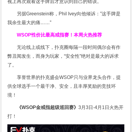
视上再次观看这手牌后才意识到自己的错误。
另据Greenstein称，Phil Ivey向他倾诉：”这手牌是
我余生最大的痛……”
WSOP
性价比最高
戒指赛！
本周火热推荐
无论线上或线下，扑克圈每隔一段时间偶尔会有作
弊丑闻发生，而身为玩家，“安全性”绝对是最大的诉求
了。
享誉世界的扑克盛会WSOP只与业界龙头合作，提
供全球选手一个最干净、安全，且丰厚奖励的竞技环
境！
《WSOP金戒指超级巡回赛》
3月3日-4月1日火热开
打！