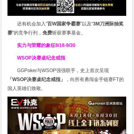
还有机会加入“
百W国家争霸赛
”以及“
3M刀洲际抽奖
赛
”的竞争行列，
免费
斩获赛事基金。
实力与荣耀的象征
8/18-9/30
WSOP决赛桌纪念戒指
GGPoker与WSOP强强联手，史上首次呈现
「WSOP决赛桌纪念戒指」
，向所有勇闯金手链赛FT的
国人英雄们致敬。