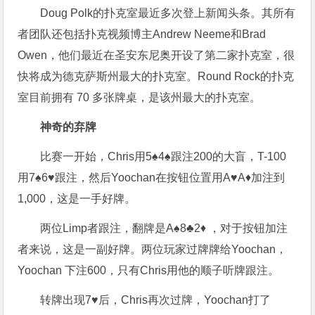
Doug Polk的扑克室最近多次登上新闻头条。其所有
者团队还包括扑克视频博主Andrew Neeme和Brad
Owen，他们最近在圣安东尼奥开设了第二家扑克室，很
快将成为德克萨斯州最大的扑克室。Round Rock的扑克
室目前拥有 70 多张牌桌，是该州最大的扑克室。
神奇的弃牌
比赛一开始，Chris用5♠4♠跟注200的大盲，T-100
用7♠6♥跟注，然后Yoochan在按钮位置用A♥A♦加注到
1,000，这是一手好牌。
两位Limp者跟注，翻牌是A♠8♣2♦ ，对于按钮加注
者来说，这是一副好牌。两位玩家过牌牌给Yoochan，
Yoochan 下注600，只有Chris用他的顺子听牌跟注。
转牌出现7♥后，Chris再次过牌，Yoochan打了