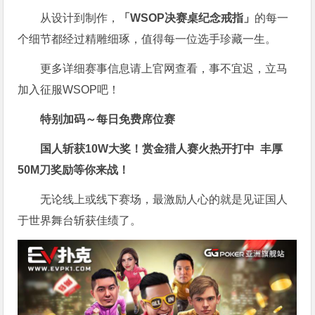
从设计到制作，
「WSOP决赛桌纪念戒指」
的每一
个细节都经过精雕细琢，值得每一位选手珍藏一生。
更多详细赛事信息请上官网查看，事不宜迟，立马
加入征服WSOP吧！
特别加码～每日免费席位赛
国人斩获
10W
大奖！
赏金猎人赛火热开打中 丰厚
50M刀奖励等你来战！
无论线上或线下赛场，最激励人心的就是见证国人
于世界舞台斩获佳绩了。