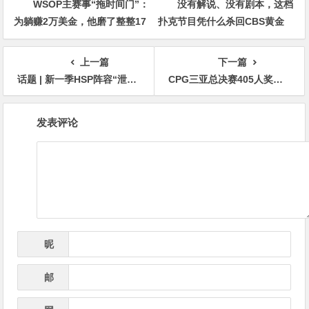
WSOP主赛事“拖时间门”：
没有解说、没有剧本，这档
为躺赚2万美金，他磨了整整17
扑克节目凭什么杀回CBS黄金
分钟
档？
上一篇
下一篇
话题 | 新一季HSP阵容“泄露”，Bleznick、Seiver和Hellmuth将同场竞技
CPG三亚总决赛405人奖励圈产生！陈随缘KK撞AA遗憾成泡沫！1446人余257人晋级 徐强183万计分牌成CL
文
发表评论
章
导
航
昵
*
称
邮
*
箱