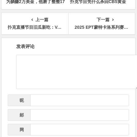
为躺赚2万美金，他磨了整整17
扑克节目凭什么杀回CBS黄金
分钟
档？
上一篇
下一篇
扑克直播节目旧瓜新吃：Veronica炮轰Mike Postle作弊
2025 EPT蒙特卡洛系列赛将于4月30日开赛
文
发表评论
章
导
航
昵
*
称
邮
*
箱
网