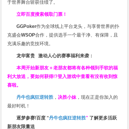
于世界舞台斩获佳绩了。
立即百度搜索领取门票！
GGPoker
作为全球线上平台龙头，与享誉世界的扑
克盛会
WSOP
合作，提供选手一个最干净、有保障，且
充满乐趣的竞技环境。
龙华富贵 激动人心的赛事福利来袭：
本周开始新朋友＋老朋友都将有各种领到手软的福
利大放送，要如何获得!?登入游戏中查看有没有收到惊
喜啦。
丹牛也疯狂逆转胜
，
决胜小妹
，现在正是你加入的
最好时机！
逐梦参赛!百度 “
丹牛也疯狂逆转胜
”
了解更多
活跃
新朋友限量送