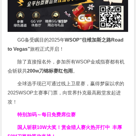
GG备受瞩目的2025年
WSOP“往维加斯之路Road
to Vegas”
旅程正式开启！
除了直接报名外，参加所有WSOP金戒指赛都有机
会斩获共
200w刀锦标赛红包雨
。
全球选手现已可通过线上卫星赛，赢得梦寐以求的
2025WSOP主赛事门票，向世界扑克最高殿堂发起进
攻！
特别加码～每日免费席位赛
国人斩获
10W
大奖！
赏金猎人赛火热开打中 丰厚