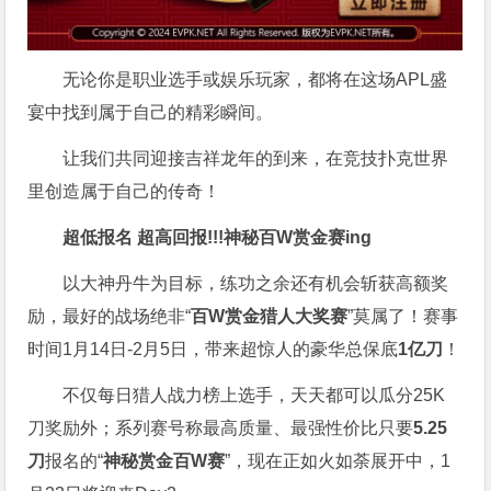
无论你是职业选手或娱乐玩家，都将在这场APL盛
宴中找到属于自己的精彩瞬间。
让我们共同迎接吉祥龙年的到来，在竞技扑克世界
里创造属于自己的传奇！
超低报名 超高回报!!!
神秘百W赏金赛
ing
以大神丹牛为目标，练功之余还有机会斩获高额奖
励，最好的战场绝非“
百W赏金猎人大奖赛
”莫属了！赛事
时间1月14日-2月5日，带来超惊人的豪华总保底
1亿刀
！
不仅每日猎人战力榜上选手，天天都可以瓜分25K
刀奖励外；系列赛号称最高质量、最强性价比只要
5.25
刀
报名的“
神秘赏金百W赛
”，现在正如火如荼展开中，1