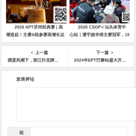
2026 APT济州经典赛 | 高
2026 CSOP-I 汕头体育中
潮迭起！主赛A组参赛高增长达
心站｜潘宇超夺得主赛冠军，15
676人次！中国选手 Tony Lin
年扑克路，圆梦CSOP！
逆袭夺超级豪客赛冠军！
上一篇
下一篇
掼蛋风潮下，浙江扑克牌企业纷纷入场
2024年EPT巴黎站盛大开幕 周全晋级神秘赏金赛Day2
文
发表评论
章
导
航
昵