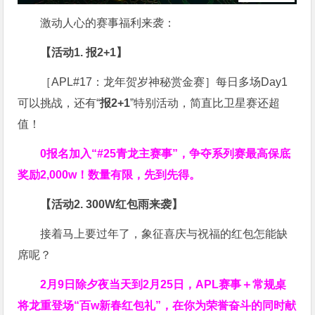
激动人心的赛事福利来袭：
【活动1. 报2+1】
［APL#17：龙年贺岁神秘赏金赛］每日多场Day1
可以挑战，还有“
报2+1
”特别活动，简直比卫星赛还超
值！
0报名加入“#25青龙主赛事”，争夺系列赛最高保底
奖励2,000w！数量有限，先到先得。
【活动2. 300W红包雨来袭】
接着马上要过年了，象征喜庆与祝福的红包怎能缺
席呢？
2月9日除夕夜当天到2月25日，APL赛事＋常规桌
将龙重登场“百w新春红包礼”，在你为荣誉奋斗的同时献