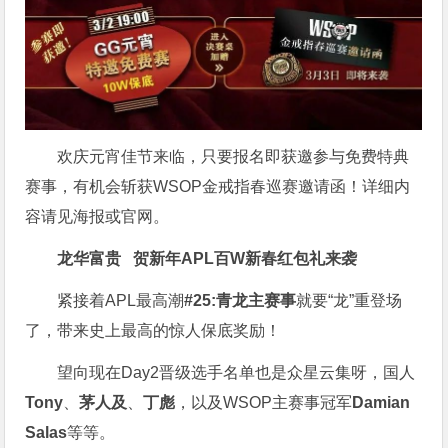
欢庆元宵佳节来临，只要报名即获邀参与免费特典
赛事，有机会斩获WSOP金戒指春巡赛邀请函！详细内
容请见海报或官网。
龙华富贵 贺新年
APL
百W新春红包礼
来袭
紧接着APL最高潮
#25:青龙主赛事
就要“龙”重登场
了，带来史上最高的惊人保底奖励！
望向现在Day2晋级选手名单也是众星云集呀，国人
Tony
、
茅人及
、
丁彪
，以及WSOP主赛事冠军
Damian
Salas
等等。