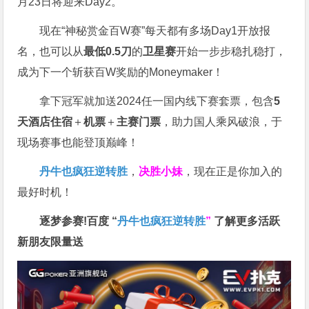
月23日将迎来Day2。
现在“神秘赏金百W赛”每天都有多场Day1开放报
名，也可以从
最低0.5刀
的
卫星赛
开始一步步稳扎稳打，
成为下一个斩获百W奖励的Moneymaker！
拿下冠军就加送2024任一国内线下赛套票，包含
5
天酒店住宿
＋
机票
＋
主赛门票
，助力国人乘风破浪，于
现场赛事也能登顶巅峰！
丹牛也疯狂逆转胜
，
决胜小妹
，现在正是你加入的
最好时机！
逐梦参赛!百度 “
丹牛也疯狂逆转胜
”
了解更多
活跃
新朋友限量送