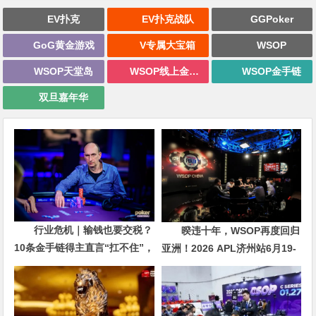
EV扑克
EV扑克战队
GGPoker
GoG黄金游戏
V专属大宝箱
WSOP
WSOP天堂岛
WSOP线上金手链
WSOP金手链
双旦嘉年华
行业危机｜输钱也要交税？
暌违十年，WSOP再度回归
10条金手链得主直言“扛不住”，
亚洲！2026 APL济州站6月19-
主动砍掉四分之三比赛
28日盛大登场！