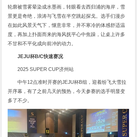
轮廓被雪雾晕染成水墨画，转眼看去西归浦的海岸，雪
景更是奇绝，浪涛与飞雪在半空跳起探戈。选手们
漫步
在如此风景天气下，惬意非常，并不寒冷的
体感
舒适温
度，再加上扑面而来的海风抚平心中焦躁，让桌上许多
不甘和不平化成向前冲的动力。
JEJU杯B/C快速赛况
2025 SUPER CUP济州站
中午12点准时开赛的JEJU杯B组，迎着纷飞大雪拉
开序幕，有了之前几天的预热，今天参赛的选手明显变
多了不少。