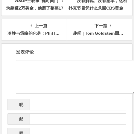
WSOP主赛事“拖时间门”：
没有解说、没有剧本，这档
为躺赚2万美金，他磨了整整17
扑克节目凭什么杀回CBS黄金
分钟
档？
上一篇
下一篇
冷静与策略的化身：Phil Ivey的多面人生
趣闻 | Tom Goldstein因加密货币转账问题再次被拘留
文
发表评论
章
导
航
昵
*
称
邮
*
箱
网