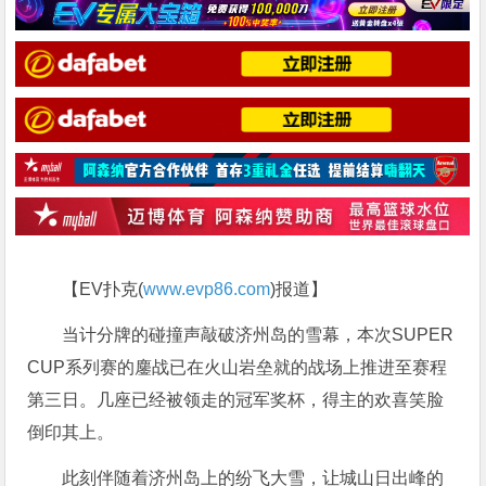
【EV扑克(
www.evp86.com
)报道】
当计分牌的碰撞声敲破济州岛的雪幕，本次SUPER
CUP系列赛的鏖战已在火山岩垒就的战场上推进至赛程
第三日。几座已经被领走的冠军奖杯，得主的欢喜笑脸
倒印其上。
此刻伴随着济州岛上的纷飞大雪，让城山日出峰的