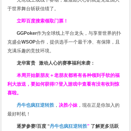
于世界舞台斩获佳绩了。
立即百度搜索领取门票！
GGPoker
作为全球线上平台龙头，与享誉世界的扑
克盛会
WSOP
合作，提供选手一个最干净、有保障，且
充满乐趣的竞技环境。
龙华富贵 激动人心的赛事福利来袭：
本周开始新朋友＋老朋友都将有各种领到手软的福
利大放送，要如何获得!?登入游戏中查看有没有收到惊
喜啦。
丹牛也疯狂逆转胜
，
决胜小妹
，现在正是你加入的
最好时机！
逐梦参赛!百度 “
丹牛也疯狂逆转胜
”
了解更多
活跃