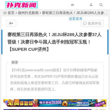
首页
德州扑克新闻
赛程第三日再添热火！JEJU杯289人次参赛37人晋级！决赛日争斗国人选手剑指冠军玉瓶！【SUPER CUP济州】
设置菜单
A+
发表评论
赛程第三日再添热火！JEJU杯289人次参赛37人
晋级！决赛日争斗国人选手剑指冠军玉瓶！
【SUPER CUP济州】
摘要
【EV扑克(www.evp89.com)报道】当计分牌的碰撞声敲破
济州岛的雪幕，本次SUPER CUP系列赛的鏖战已在火山岩
垒就的战场上推进至赛程第三日。几座已经被领走的冠军奖
杯，得主的欢喜笑脸倒印其上。