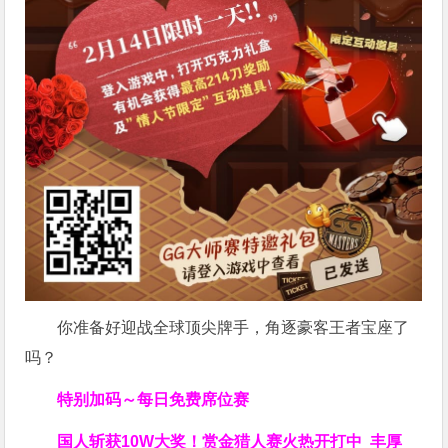
你准备好迎战全球顶尖牌手，角逐豪客王者宝座了
吗？
特别加码～每日免费席位赛
国人斩获
10W
大奖！
赏金猎人赛火热开打中 丰厚