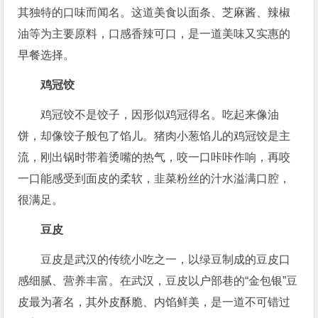
其独特的口味而闻名。这道美食以面条、芝麻酱、辣椒
油等为主要原料，口感香辣可口，是一道美味又实惠的
早餐选择。
鸡冠饺
鸡冠饺不是饺子，因形似鸡冠得名。吃起来像油
饼，却像饺子般包了馅儿。猪肉小葱馅儿的鸡冠饺是主
流，刚出锅时带着烫嘴的热气，咬一口咔咔作响，再咬
一口能感受到面皮的柔软，韭菜粉丝的汁水溢满口腔，
很满足。
豆皮
豆皮是武汉的传统小吃之一，以绿豆制成的豆皮口
感细腻、营养丰富。在武汉，豆皮以户部巷的“金包银”豆
皮最为著名，其外皮酥脆、内馅鲜美，是一道不可错过