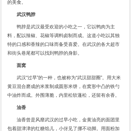
的美食。
武汉鸭脖
鸭脖是武汉最受欢迎的小吃之一，它以鸭肉为主
料，配以辣椒、花椒等调料卤制而成。这道小吃以其独
特的口感和香辣的口味而备受喜爱。在武汉的各大超市
和街头巷尾都可以找到鸭脖的身影。
面窝
武汉“过早”的一种，也被称为“武汉甜甜圈”。用大米
黄豆混合磨成的米浆制成圆形米饼，在窝形中凸的铁勺
中油炸而成。外围薄脆，内里松软蓬松，还留有余香。
油香
油香曾是风靡武汉的过早小吃，金黄油亮的面团里
包着甜津津的红糖馅儿，小伢见了挪不动脚。用面粉加