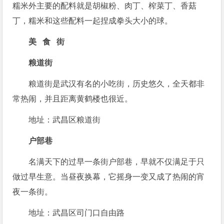
糯米外主要的配料就是胡椒粉、肉丁、榨菜丁、香菇
丁，糯米和这些配料一起捏成拳头大小的球。
美 食
街
粮道街
粮道街是武汉有名的小吃街，历史悠久，全天都非
常热闹，并且距离黄鹤楼也很近。
地址：武昌区粮道街
户部巷
名满天下的过早一条街户部巷，早就不仅满足于只
做过早生意。当昼夜换幕，它摇身一变又成了热闹的宵
夜一条街。
地址：武昌区司门口自由路