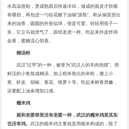
水高温熬制，烫成熟面后快速冷却，做成的面皮才软糯
有嚼劲，再包进一勺桂花糖下油锅“滚熟”。刚从锅里捞出
来的油香，圆圆的外形似球，很是可爱。轻轻用筷子一
夹，它立马就泄气了，跟纸老虎一样。吃起来外皮炸得
金黄，蜜糖流心馅香。
糊汤粉
武汉“过早”的一种，被誉为“武汉人的羊肉泡馍”。用
鲜活的小鱼熬成糊汤，加上稻米熬出的米粉，撒上小
葱、虾皮、胡椒、葱花、辣萝卜等。吃起来鲜香滑嫩，
还要配上油条增加口感。
糯米鸡
就和老婆饼里没有老婆一样，武汉的糯米鸡里其实
也没有鸡。
武汉的糯米鸡主要就是用糯米构成的，除了