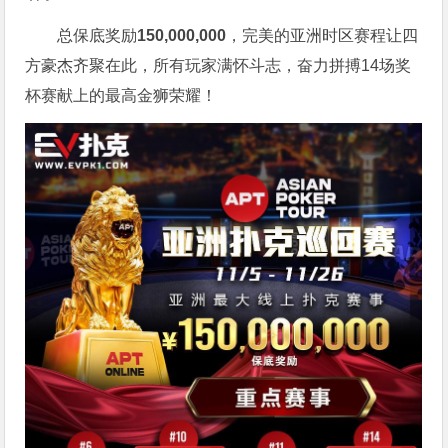
总保底奖励
150,000,000
，完美的亚洲时区赛程让四
方豪杰齐聚在此，所有玩家满怀斗志，奋力拼搏14场奖
杯赛献上的最高金狮荣耀！