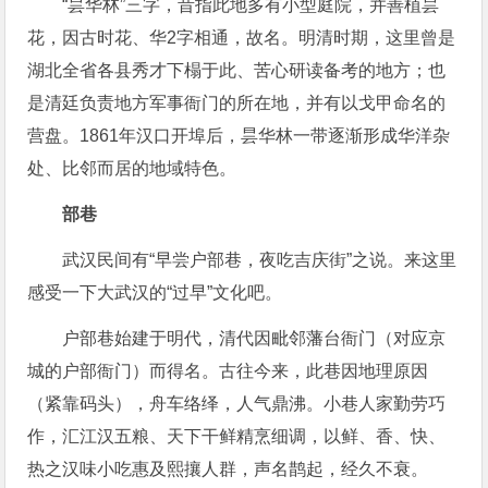
“昙华林”三字，昔指此地多有小型庭院，并善植昙
花，因古时花、华2字相通，故名。明清时期，这里曾是
湖北全省各县秀才下榻于此、苦心研读备考的地方；也
是清廷负责地方军事衙门的所在地，并有以戈甲命名的
营盘。1861年汉口开埠后，昙华林一带逐渐形成华洋杂
处、比邻而居的地域特色。
部巷
武汉民间有“早尝户部巷，夜吃吉庆街”之说。来这里
感受一下大武汉的“过早”文化吧。
户部巷始建于明代，清代因毗邻藩台衙门（对应京
城的户部衙门）而得名。古往今来，此巷因地理原因
（紧靠码头），舟车络绎，人气鼎沸。小巷人家勤劳巧
作，汇江汉五粮、天下干鲜精烹细调，以鲜、香、快、
热之汉味小吃惠及熙攘人群，声名鹊起，经久不衰。