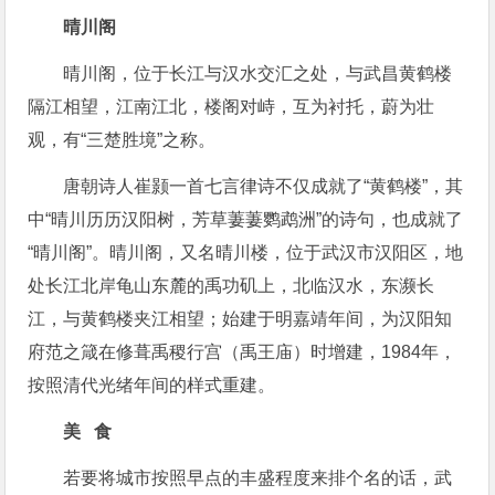
晴川阁
晴川阁，位于长江与汉水交汇之处，与武昌黄鹤楼
隔江相望，江南江北，楼阁对峙，互为衬托，蔚为壮
观，有“三楚胜境”之称。
唐朝诗人崔颢一首七言律诗不仅成就了“黄鹤楼”，其
中“晴川历历汉阳树，芳草萋萋鹦鹉洲”的诗句，也成就了
“晴川阁”。晴川阁，又名晴川楼，位于武汉市汉阳区，地
处长江北岸龟山东麓的禹功矶上，北临汉水，东濒长
江，与黄鹤楼夹江相望；始建于明嘉靖年间，为汉阳知
府范之箴在修葺禹稷行宫（禹王庙）时增建，1984年，
按照清代光绪年间的样式重建。
美 食
若要将城市按照早点的丰盛程度来排个名的话，武