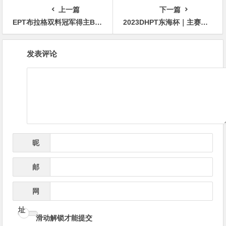
逆袭夺超级豪客赛冠军！
上一篇
下一篇
EPT布拉格双料冠军得主Ben Heath
2023DHPT东海杯｜主赛事圆满落幕 金卓打破“CL魔咒”摘得桂冠！
文
发表评论
章
导
航
昵
*
称
邮
*
箱
网
址
滑动解锁才能提交