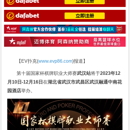
【EV扑克(
www.evp86.com
)报道】
第十届国家杯棋牌职业大师赛
武汉站
将于
2023年12
月10日-12月16日
在
湖北省武汉市武昌区武汉融通中南花
园酒店
举办。