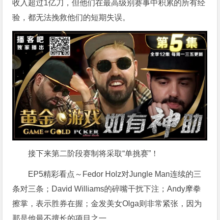
收入超过1亿刀，但他们在最高级别赛事中积累的所有经
验，都无法挽救他们的短期失误。
接下来第二阶段赛制将采取“单挑赛”！
EP5精彩看点～Fedor Holz对Jungle Man连续的三
条对三条；David Williams的碎嘴干扰下注；Andy摩拳
擦掌，表示胜券在握；金发美女Olga则非常紧张，因为
那是他最不擅长的项目之一。