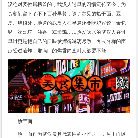
汉绝对要位居榜首的，武汉人过早的习惯流传至今，为
食客们留下了不下百种早餐，除了常见的热干面、豆
皮、烧梅外，地道的武汉人在早晨还要吃鸡冠饺、金包
银、欢喜坨、油香、糯米鸡……热爱碳水的武汉人在过
早时更是把自己的口味发挥得淋漓尽致，各式各样的面
点经过油炸，那满口的焦香简直叫人欲罢不能。
热干面
热干面作为武汉最具代表性的小吃之一，热干面以