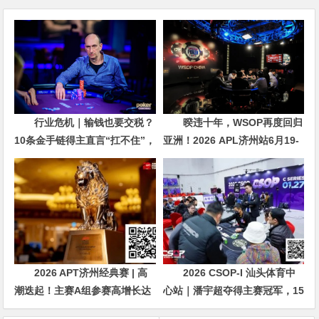
行业危机｜输钱也要交税？
暌违十年，WSOP再度回归
10条金手链得主直言“扛不住”，
亚洲！2026 APL济州站6月19-
主动砍掉四分之三比赛
28日盛大登场！
2026 APT济州经典赛 | 高
2026 CSOP-I 汕头体育中
潮迭起！主赛A组参赛高增长达
心站｜潘宇超夺得主赛冠军，15
676人次！中国选手 Tony Lin
年扑克路，圆梦CSOP！