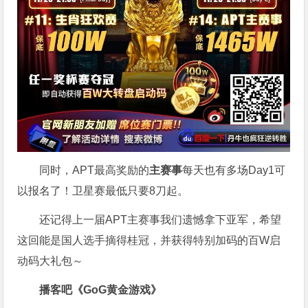
同时，APT最高奖励的
主赛事
每天也有多场Day1可
以报名了！卫星赛最低只要8刀起。
还记得上一届APT主赛事我们遗憾拿下亚军，希望
这回能是国人选手摘得桂冠，并获得特别加码的百W启
动码大礼包～
播客吧
《GoG黄金游戏》