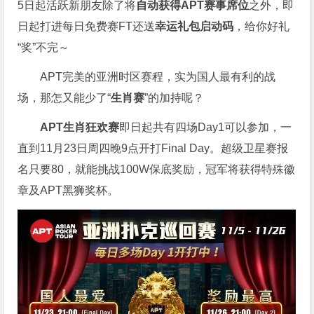
5日起活跃新朋友除了将
自
动获得APT赛事席位
之外，即
日起打进每日免费赛FT还送
幸运礼包启动码
，给你好礼
“奖”不完～
APT完美的亚洲时区赛程，实为国人最有利的战
场，那怎又能少了“
生肖赛
”的加持呢？
APT生肖狂欢赛
即日起共有四场Day1可以参加，一
直到11月23日周四晚9点开打Final Day。超级卫星赛报
名只要80，就能挑战100W保底奖励，冠军将获得特殊徽
章及APT黑狮奖杯。