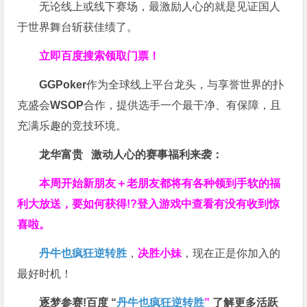
无论线上或线下赛场，最激励人心的就是见证国人
于世界舞台斩获佳绩了。
立即百度搜索领取门票！
GGPoker
作为全球线上平台龙头，与享誉世界的扑
克盛会
WSOP
合作，提供选手一个最干净、有保障，且
充满乐趣的竞技环境。
龙华富贵 激动人心的赛事福利来袭：
本周开始新朋友＋老朋友都将有各种领到手软的福
利大放送，要如何获得!?登入游戏中查看有没有收到惊
喜啦。
丹牛也疯狂逆转胜
，
决胜小妹
，现在正是你加入的
最好时机！
逐梦参赛!百度 “
丹牛也疯狂逆转胜
”
了解更多
活跃