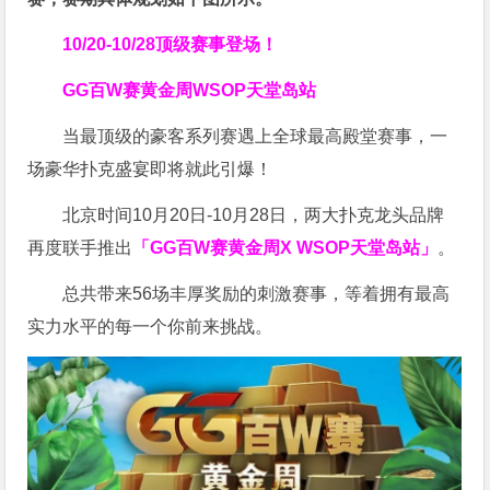
10/20-10/28
顶级赛事登场！
GG百W赛黄金周
WSOP天堂岛站
当最顶级的豪客系列赛遇上全球最高殿堂赛事，一
场豪华扑克盛宴即将就此引爆！
北京时间10月20日-10月28日，两大扑克龙头品牌
再度联手推出
「GG百W赛黄金周X WSOP天堂岛站」
。
总共带来56场丰厚奖励的刺激赛事，等着拥有最高
实力水平的每一个你前来挑战。