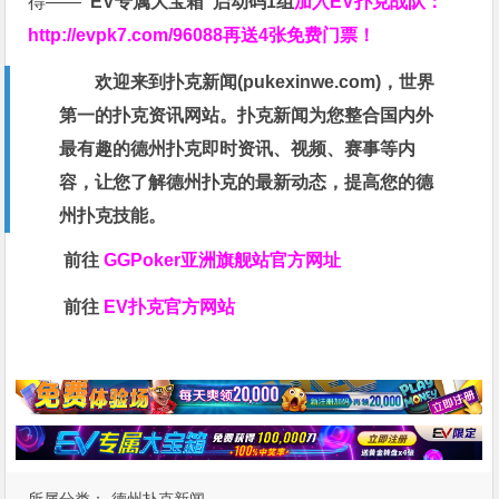
得——
“EV专属大宝箱”启动码1组
加入EV扑克战队：
http://evpk7.com/96088
再送4张免费门票！
欢迎来到扑克新闻(
pukexinwe.com
)，世界
第一的扑克资讯网站。扑克新闻为您整合国内外
最有趣的德州扑克即时资讯、视频、赛事等内
容，让您了解德州扑克的最新动态，提高您的德
州扑克技能。
前往
GGPoker亚洲旗舰站
官方网址
前往
EV扑克官方网站