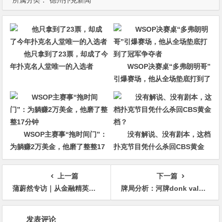
所属分类：
德州扑克新闻
他只拿到了23票，却成了今
年扑克名人堂唯一的入选者
WSOP决赛桌“多弗朗明哥”
引爆赛场，他从全场垫底打到了
冠军争夺者
WSOP主赛事“拖时间门”：
没有解说、没有剧本，这档
为躺赚2万美金，他磨了整整17
扑克节目凭什么杀回CBS黄金
分钟
档？
上一篇
下一篇
蒲蔚然专访｜从金融精英到全球顶尖扑克运动员
牌局分析：河牌donk value bet
文
发表评论