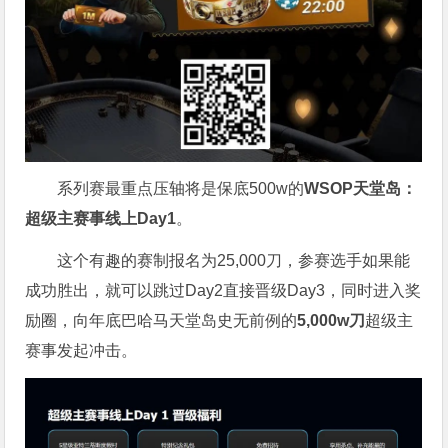
系列赛最重点压轴将是保底500w的
WSOP天堂岛：
超级主赛事线上Day1
。
这个有趣的赛制报名为25,000刀，参赛选手如果能
成功胜出，就可以跳过Day2直接晋级Day3，同时进入奖
励圈，向年底巴哈马天堂岛史无前例的
5,000w刀
超级主
赛事发起冲击。