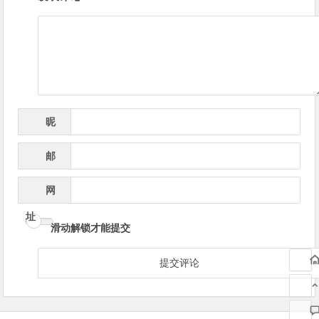
章
导
航
昵
*
称
邮
*
箱
网
址
滑动解锁才能提交