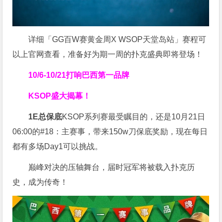
详细「GG百W赛黄金周X WSOP天堂岛站」赛程可
以上官网查看，准备好为期一周的扑克盛典即将登场！
10/6-10/21
打响巴西第一品牌
KSOP盛大揭幕！
1E总保底
KSOP系列赛最受瞩目的，还是10月21日
06:00的#18：主赛事，带来150w刀保底奖励，现在每日
都有多场Day1可以挑战。
巅峰对决的压轴舞台，届时冠军将被载入扑克历
史，成为传奇！