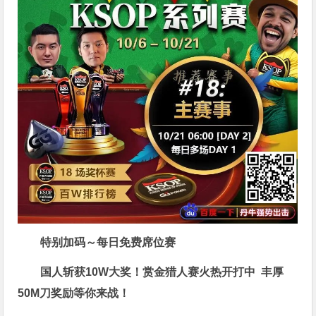
特别加码～每日免费席位赛
国人斩获
10W
大奖！
赏金猎人赛火热开打中 丰厚
50M刀奖励等你来战！