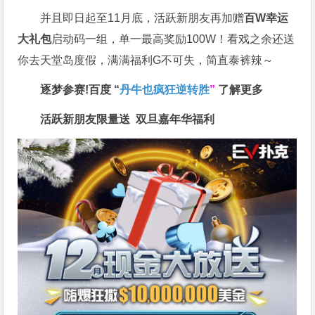
并且即日起至11月底，活跃新朋友再加赠
百W幸运
大礼包
启动码一组，单一最高奖励100W！看戏之余还送
你去天堂岛度假，满满福利G不可失，简直泰裤辣～
逐梦参赛!百度 “
丹牛也疯狂逆转胜
”
了解更多
活跃新朋友限量送
双旦嘉年华福利