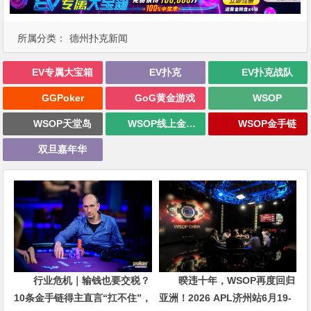
所属分类：
德州扑克新闻
EV专属大宝箱
EV扑克
EV扑克战队
GGPoker
GoG黄金游戏
WSOP
WSOP天堂岛
WSOP线上金手链
WSOP金手链
双旦嘉年华
行业危机｜输钱也要交税？
暌违十年，WSOP再度回归
10条金手链得主直言“扛不住”，
亚洲！2026 APL济州站6月19-