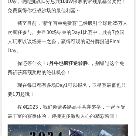
Day，便能挑战瓜分总共
100W
保底的常规桌基金奖励！
免费赢得你征战沙场的最佳利器～
截至目前，“新年百W免费赛”已经吸引全球近25万人
次疯狂参与。并且30场结束的Day1比赛中，共有7位国
人玩家以该场第一之姿，赢得可观的记分牌挺进Final
Day。
你还等什么？
↓丹牛也疯狂逆转胜↓
，别错过这个免
费斩获高额奖励的绝佳机会！
现在每日都有多场Day1可以报名，卫星赛最低也只
要
1刀
起哦！
挥别2023，我们邀请各路高手共襄盛举，一起享受
最丰富的赛事体验，迎接更多激动人心的精彩瞬间！