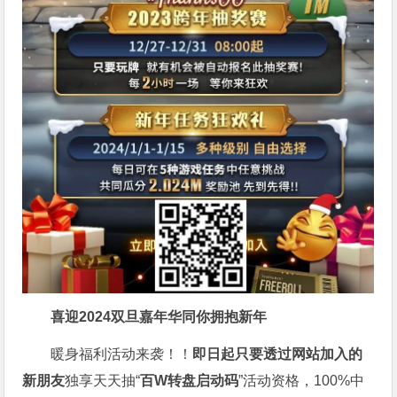
喜迎2024
双旦嘉年华同你拥抱新年
暖身福利活动来袭！！
即日起只要透过网站加入的
新朋友
独享天天抽“
百W转盘启动码
”活动资格，100%中