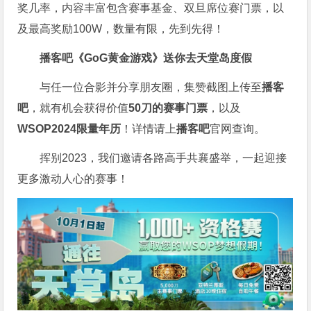
奖几率，内容丰富包含赛事基金、双旦席位赛门票，以
及最高奖励100W，数量有限，先到先得！
播客吧
《GoG黄金游戏》
送你去天堂岛度假
与任一位合影并分享朋友圈，集赞截图上传至
播客
吧
，就有机会获得价值
50刀的赛事门票
，以及
WSOP2024限量年历
！详情请上
播客吧
官网查询。
挥别2023，我们邀请各路高手共襄盛举，一起迎接
更多激动人心的赛事！