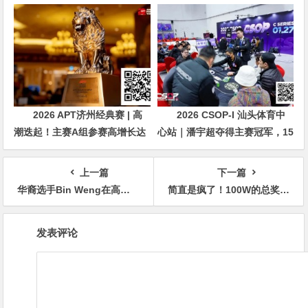
主动砍掉四分之三比赛
28日盛大登场！
2026 APT济州经典赛 | 高
2026 CSOP-I 汕头体育中
潮迭起！主赛A组参赛高增长达
心站｜潘宇超夺得主赛冠军，15
676人次！中国选手 Tony Lin
年扑克路，圆梦CSOP！
逆袭夺超级豪客赛冠军！
上一篇
下一篇
华裔选手Bin Weng在高额锦标赛杀疯了，奖金超过850万一年猛拿4个冠军
简直是疯了！100W的总奖励，史上最大规模的免费赛居然来了！
文
发表评论
章
导
航