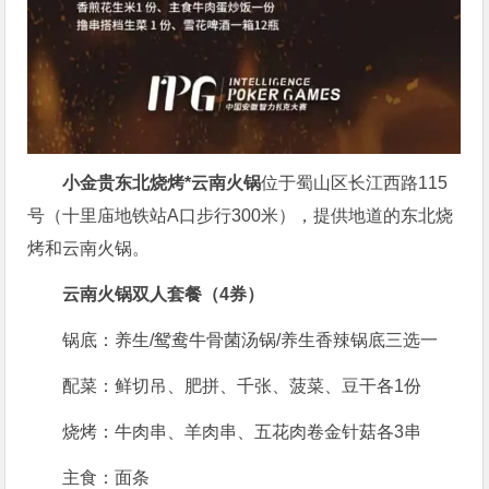
小金贵东北烧烤*云南火锅
位于蜀山区长江西路115
号（十里庙地铁站A口步行300米），提供地道的东北烧
烤和云南火锅。
云南火锅双人套餐（4券）
锅底：养生/鸳鸯牛骨菌汤锅/养生香辣锅底三选一
配菜：鲜切吊、肥拼、千张、菠菜、豆干各1份
烧烤：牛肉串、羊肉串、五花肉卷金针菇各3串
主食：面条