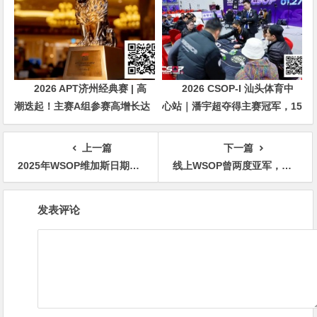
2026 APT济州经典赛 | 高
2026 CSOP-I 汕头体育中
潮迭起！主赛A组参赛高增长达
心站｜潘宇超夺得主赛冠军，15
676人次！中国选手 Tony Lin
年扑克路，圆梦CSOP！
逆袭夺超级豪客赛冠军！
上一篇
下一篇
2025年WSOP维加斯日期公布，Bonomo戴围巾被威胁禁赛的风波
线上WSOP曾两度亚军，周懿楠一鸣惊人的WSOP天堂岛主赛事金手链之路！
文
发表评论
章
导
航