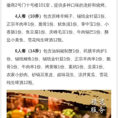
徽商2号门十号楼101室，提供多种口味的龙虾和烧烤。
4人餐（10券）
包含庆峰羊蝎子、锡纸金针菇1份、
正宗羊肉串1份、脆骨1份、鱿鱼须1份、掌中宝1份、小
香肠1份、鱼豆腐1份、庆峰毛豆1份、牛肉锅巴1份、酥
盐小黄鱼、雪花纯生啤酒12瓶。
6人餐（14券）
包含油焖秘制蟹1份、药膳羊肉炉1
份、锡纸鲫鱼1份、锡纸金针菇1份、正宗羊肉串1份、脆
骨1份、牛肉串1份、烤黄喉1份、素鸡1份、韭菜1份、
农家小炒肉、砂锅豆浆皮、卤味花生、凉拌黄瓜、雪花
纯生啤酒12瓶。