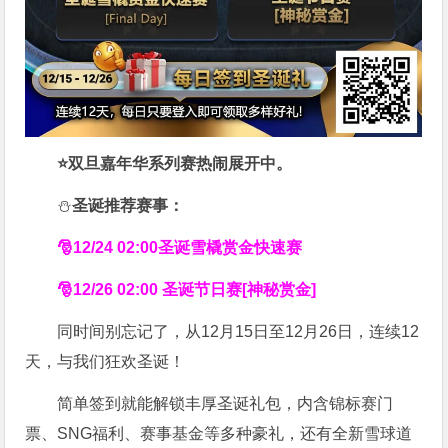
⭐双旦嘉年华系列赛热闹展开中。
⛄
圣诞
推荐赛事：
🎅12/24 02:00圣诞雪橇赏金快速赛
🎅12/26 02:00 圣诞节日赛[神秘赏金]
同时间别忘记了，从12月15日至12月26日，连续12
天，与我们狂欢圣诞！
简单签到就能解锁丰厚圣诞礼包，内含锦标赛门
票、SNG福利、赛事基金等多种豪礼，还有全新雪球道