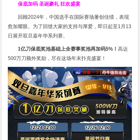
保底加码 圣诞豪礼 狂欢盛宴
回顾2024年，中国选手在国际赛场屡创佳绩，表现
愈加耀眼。为了回馈大家的支持与厚爱，即日起至1月13
日展开双旦嘉年华系列赛。
1亿刀
保底奖池基础上全赛事奖池再
加码5%
！
高达
500万刀额外奖励，尽在这场年末扑克盛宴！