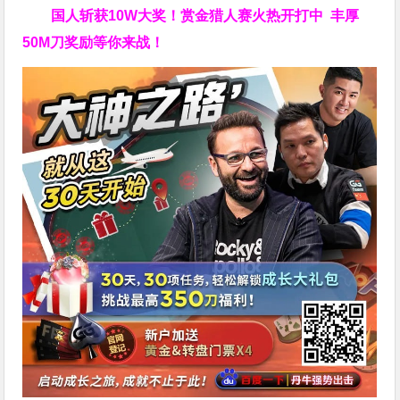
国人斩获
10W
大奖！
赏金猎人赛火热开打中 丰厚
50M刀奖励等你来战！