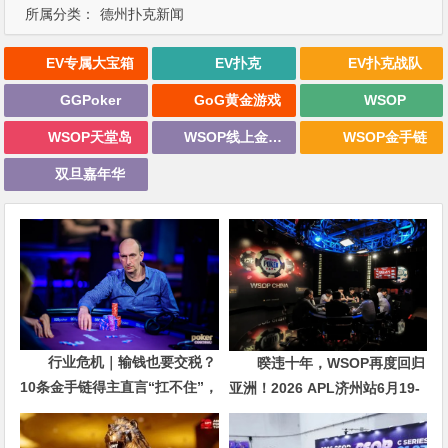
所属分类：
德州扑克新闻
EV专属大宝箱
EV扑克
EV扑克战队
GGPoker
GoG黄金游戏
WSOP
WSOP天堂岛
WSOP线上金手链
WSOP金手链
双旦嘉年华
行业危机｜输钱也要交税？
暌违十年，WSOP再度回归
10条金手链得主直言“扛不住”，
亚洲！2026 APL济州站6月19-
主动砍掉四分之三比赛
28日盛大登场！