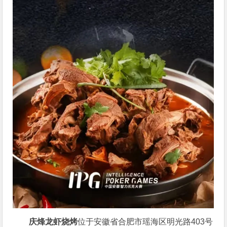
庆烽龙虾烧烤
位于安徽省合肥市瑶海区明光路403号