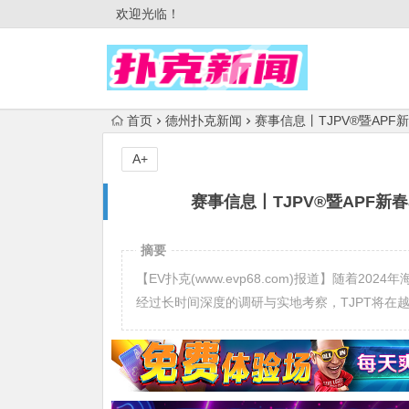
欢迎光临！
首页
德州扑克新闻
赛事信息丨TJPV®暨APF
A+
赛事信息丨TJPV®暨APF新
摘要
【EV扑克(www.evp68.com)报道】随着2
经过长时间深度的调研与实地考察，TJPT将在