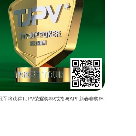
冠军将获得TJPV荣耀奖杯/戒指与APF新春赛奖杯！