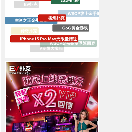
生肖之王金手链嘉年华
GoG黄金游戏
iPhone15 Pro Max无限量赠送
传奇扑克
WSOP金戒指夏季巡回赛
百W赏金猎人大奖赛
V专属大宝箱
EV扑克战队
APT亚洲扑克巡回赛