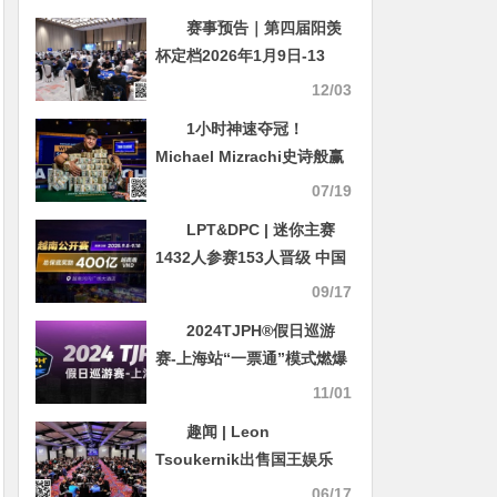
赛事预告｜第四届阳羡
杯定档2026年1月9日-13
日，山水秘境里的巅峰对决
12/03
再次启幕
1小时神速夺冠！
Michael Mizrachi史诗般赢
得2025WSOP主赛冠军，奖
07/19
金1千万美金
LPT&DPC | 迷你主赛
1432人参赛153人晋级 中国
军团全面出击
09/17
2024TJPH®假日巡游
赛-上海站“一票通”模式燃爆
魔都！
11/01
趣闻 | Leon
Tsoukernik出售国王娱乐
场，套现4亿欧元
06/17