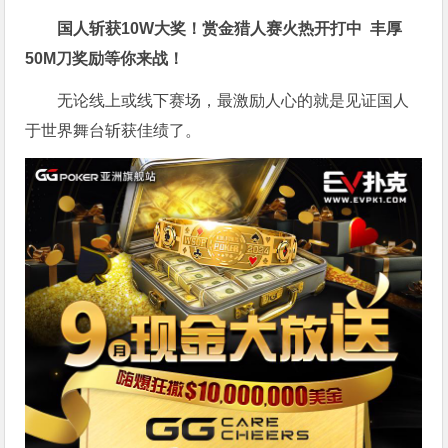
国人斩获
10W
大奖！
赏金猎人赛火热开打中 丰厚
50M刀奖励等你来战！
无论线上或线下赛场，最激励人心的就是见证国人
于世界舞台斩获佳绩了。