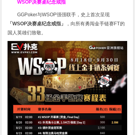
WSOP决赛桌纪念戒指
GGPoker与WSOP强强联手，史上首次呈现
「WSOP决赛桌纪念戒指」
，向所有勇闯金手链赛FT的
国人英雄们致敬。