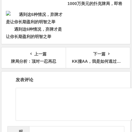
1000万美元的扑克牌局，即将
揭晓最终答案
遇到这6种情况，弃牌才是
让你长期盈利的明智之举
上一篇
下一篇
牌局分析：顶对一忍再忍
KK撞AA，我是如何逃过这手冤家牌的
文
发表评论
章
导
航
昵