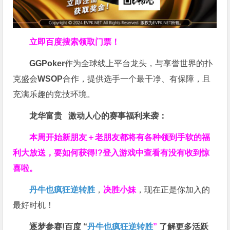
立即百度搜索领取门票！
GGPoker
作为全球线上平台龙头，与享誉世界的扑
克盛会
WSOP
合作，提供选手一个最干净、有保障，且
充满乐趣的竞技环境。
龙华富贵 激动人心的赛事福利来袭：
本周开始新朋友＋老朋友都将有各种领到手软的福
利大放送，要如何获得!?登入游戏中查看有没有收到惊
喜啦。
丹牛也疯狂逆转胜
，
决胜小妹
，现在正是你加入的
最好时机！
逐梦参赛!百度 “
丹牛也疯狂逆转胜
”
了解更多
活跃