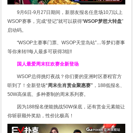
9月6日-9月27日期间，新朋友报名任意场10刀以上
WSOP赛事，完成“登记”就可以获得“
WSOP梦想大转盘
”
启动码。
“WSOP主赛事门票、WSOP天堂岛站”…等梦幻赛事
等你来转!!每人最多可获得3组!!
国人最爱周末狂欢赛
全新登场
WSOP总得挑灯夜战？你们要的亚洲时区赛程官方
听到了！全新登场
“周末生肖赏金聚惠赛”
，188低报名、
50W高保底、多种赛制的周末系列赛。
因为188报名便能挑战50W保底，还有赏金元素能让
你斩获额外奖励，性价比极高！