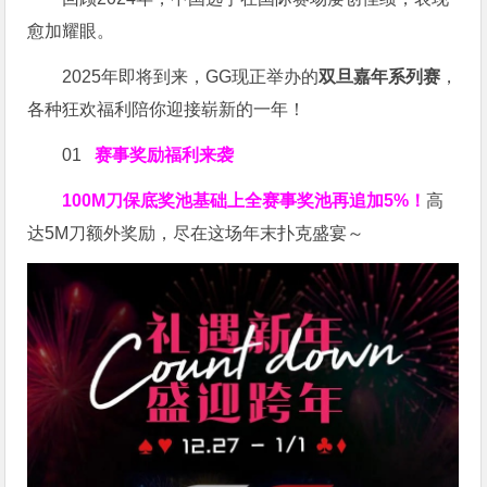
愈加耀眼。
2025年即将到来，GG现正举办的
双旦嘉年系列赛
，
各种狂欢福利陪你迎接崭新的一年！
01
赛事奖励福利来袭
100M刀
保底奖池基础上全赛事奖池再
追加5%
！
高
达5M刀额外奖励，尽在这场年末扑克盛宴～