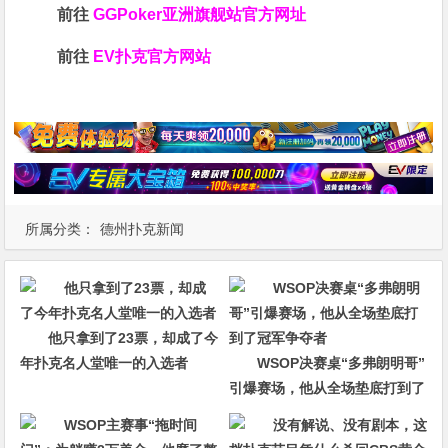
前往
GGPoker亚洲旗舰站
官方网址
前往
EV扑克官方网站
所属分类：
德州扑克新闻
他只拿到了23票，却成了今
年扑克名人堂唯一的入选者
WSOP决赛桌“多弗朗明哥”
引爆赛场，他从全场垫底打到了
冠军争夺者