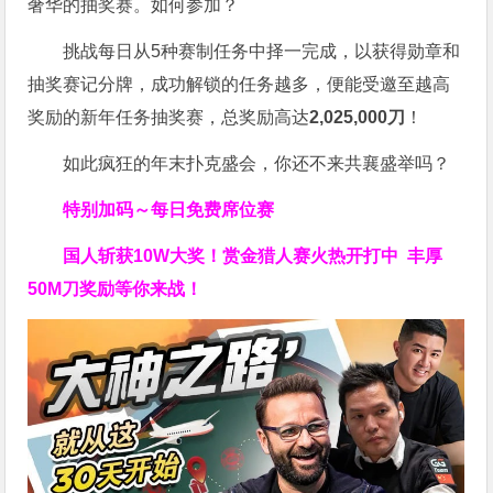
奢华的抽奖赛。如何参加？
挑战每日从5种赛制任务中择一完成，以获得勋章和
抽奖赛记分牌，成功解锁的任务越多，便能受邀至越高
奖励的新年任务抽奖赛，总奖励高达
2,025,000刀
！
如此疯狂的年末扑克盛会，你还不来共襄盛举吗？
特别加码～每日免费席位赛
国人斩获
10W
大奖！
赏金猎人赛火热开打中 丰厚
50M刀奖励等你来战！