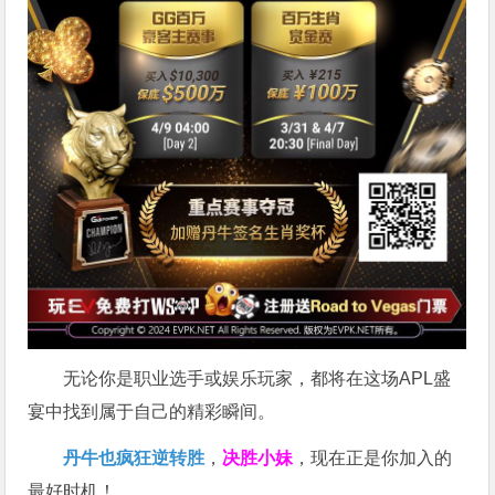
无论你是职业选手或娱乐玩家，都将在这场APL盛
宴中找到属于自己的精彩瞬间。
丹牛也疯狂逆转胜
，
决胜小妹
，现在正是你加入的
最好时机！