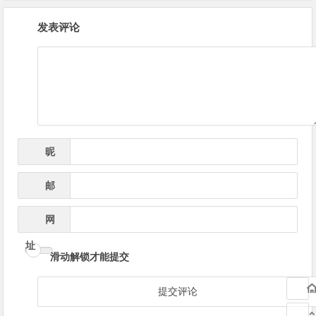
文
发表评论
章
导
航
昵
*
称
邮
*
箱
网
址
滑动解锁才能提交