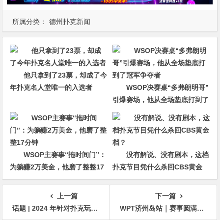
所属分类：
德州扑克新闻
他只拿到了23票，却成了今
年扑克名人堂唯一的入选者
WSOP决赛桌“多弗朗明哥”
引爆赛场，他从全场垫底打到了
冠军争夺者
WSOP主赛事“拖时间门”：
没有解说、没有剧本，这档
为躺赚2万美金，他磨了整整17
扑克节目凭什么杀回CBS黄金
分钟
档？
上一篇
下一篇
话题 | 2024 年针对扑克玩家的流行诈骗手法
WPT济州岛站｜赛事圆满落幕！国人大发神威豪气狂揽19座冠军奖杯！下一站我们精彩再延续！