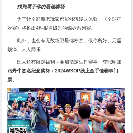
找到属于你的最佳赛场
为了让全部新老玩家都能够沉浸式体验，《全球狂
欢赛》将推出4种报名级别的锦标系列赛。
此外，也会有无数场卫星锦标赛，依你所好、无需
烦恼、人人同乐！
国人还有限定福利～参加指定生肖赛事，夺冠即加
赠
丹牛签名纪念奖杯
＋
2024WSOP线上金手链赛事门
票
。