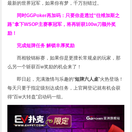
最新的世界冠军，如果你有梦，千万别错过。
同时GGPoker再加码：只要你是透过“往维加斯之
路”拿下WSOP主赛事冠军，将再斩获
100w刀
额外奖
励！
完成短牌任务 解锁丰厚奖励
而相较锦标赛，如果你是更擅长常规桌的玩家，那
么另一个斩获百w奖励的机会来了！
即日起，充满激情与乐趣的“
短牌六人桌
”火热登场！
每天只要于指定级别达成任务，上官网登记就有机会获
得“百w大转盘”启动码一组。