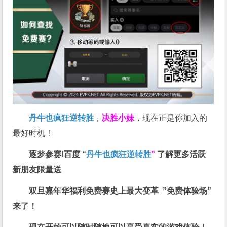
丹牛也疯狂逆转胜
，
决胜小妹
，现在正是你加入的
最好时机！
逐梦参赛!百度 “
丹牛也疯狂逆转胜
”
了解更多
活跃
新朋友限量送
双旦嘉年华福利
免费赛史上最大变革
”免费体验场”
来了！