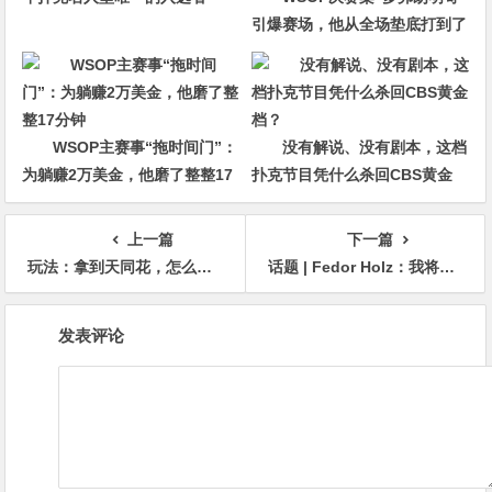
引爆赛场，他从全场垫底打到了
冠军争夺者
WSOP主赛事“拖时间门”：
没有解说、没有剧本，这档
为躺赚2万美金，他磨了整整17
扑克节目凭什么杀回CBS黄金
分钟
档？
上一篇
下一篇
玩法：拿到天同花，怎么玩才能拉满价值？
话题 | Fedor Holz：我将永远铭记的 WSOP 神奇时刻
文
发表评论
章
导
航