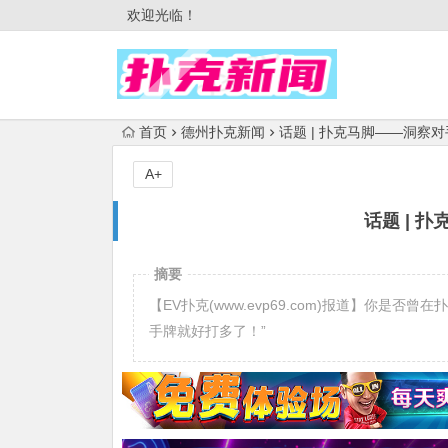
欢迎光临！
首页
德州扑克新闻
话题 | 扑克马脚——洞察
A+
话题 | 
摘要
【EV扑克(www.evp69.com)报道】你
手牌就好打多了！”