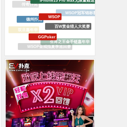
德州扑克
百W赏金猎人大奖赛
GGPoker
双旦嘉年华
生肖之王金手链嘉年华
EV专属大宝箱
WSOP金戒指夏季巡回赛
WSOP线上金手链
GoG黄金游戏