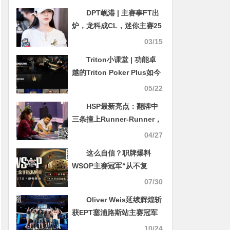
DPT岘港 | 主赛事FT出
炉，龙科成CL，迷你主赛25
人晋级决赛日
03/15
Triton小课堂 | 功能卓
越的Triton Poker Plus如今
再次全面升级！
05/22
HSP最新亮点：翻牌中
三条撞上Runner-Runner，
创纪录底池近百万刀
04/27
这么自信？职牌爆料
WSOP主赛冠军“从不复
盘”！
07/30
Oliver Weis延续辉煌斩
获EPT塞浦路斯站主赛冠军
丹牛斩获PokerGO巡回赛
10/24