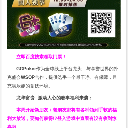
立即百度搜索领取门票！
GGPoker
作为全球线上平台龙头，与享誉世界的扑
克盛会
WSOP
合作，提供选手一个最干净、有保障，且
充满乐趣的竞技环境。
龙华富贵 激动人心的赛事福利来袭：
本周开始新朋友＋老朋友都将有各种领到手软的福
利大放送，要如何获得!?登入游戏中查看有没有收到惊
喜啦。