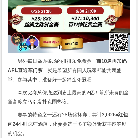
另外每日举办多场的推推乐免费赛，
前10名再加码
APL直通车门票
，就是希望所有国人玩家都能共襄盛
举、参与其中，准备好一起冲金夺冠吧！
本次比赛总保底达到史上最高的
2亿
！前所未有的全
新高度立马引发扑克圈热议。
赛事的特色之一还有28场奖杯赛，共计
2,000w红包
雨
24小时疯狂洒落，让参赛选手多了额外斩获丰厚奖励
的机会。