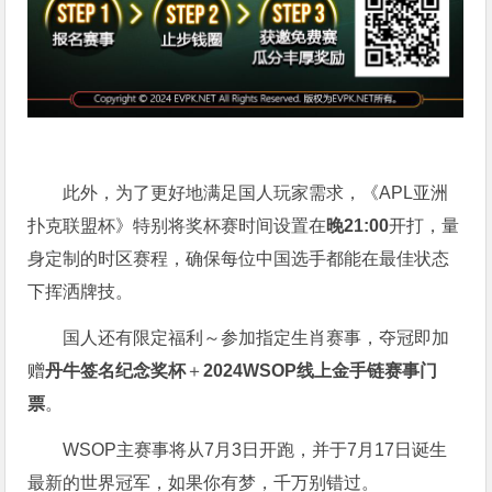
此外，为了更好地满足国人玩家需求，《APL亚洲
扑克联盟杯》特别将奖杯赛时间设置在
晚21:00
开打，量
身定制的时区赛程，确保每位中国选手都能在最佳状态
下挥洒牌技。
国人还有限定福利～参加指定生肖赛事，夺冠即加
赠
丹牛签名纪念奖杯
＋
2024WSOP线上金手链赛事门
票
。
WSOP主赛事将从7月3日开跑，并于7月17日诞生
最新的世界冠军，如果你有梦，千万别错过。