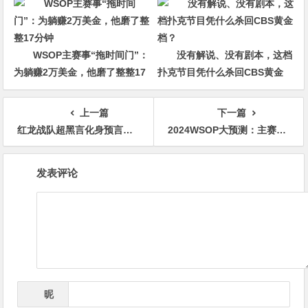
WSOP主赛事“拖时间门”：
没有解说、没有剧本，这档
为躺赚2万美金，他磨了整整17
扑克节目凭什么杀回CBS黄金
分钟
档？
上一篇
下一篇
红龙战队超黑言化身预言家 这金手链真就说拿就拿么？
2024WSOP大预测：主赛能否连续第二年打破纪录？谁能成为年度玩家？
文
发表评论
章
导
航
昵