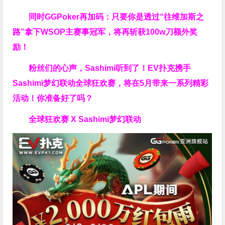
同时GGPoker再加码：只要你是透过“往维加斯之
路”拿下WSOP主赛事冠军，将再斩获
100w刀
额外奖
励！
粉丝们的心声，Sashimi听到了！EV扑克携手
Sashimi梦幻联动全球狂欢赛，将在5月带来一系列精彩
活动！你准备好了吗？
全球狂欢赛 X Sashimi梦幻联动