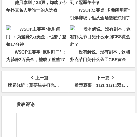
他只拿到了23票，却成了今
年扑克名人堂唯一的入选者
WSOP决赛桌“多弗朗明哥”
引爆赛场，他从全场垫底打到了
冠军争夺者
WSOP主赛事“拖时间门”：
没有解说、没有剧本，这档
为躺赚2万美金，他磨了整整17
扑克节目凭什么杀回CBS黄金
分钟
档？
上一篇
下一篇
牌局分析：莫要错失打光鱼的机会
推荐赛事：11/1-11/11双11百万幸运赛每小时一场幸运模式
文
发表评论
章
导
航