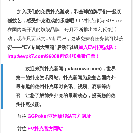
加入我们的免费扑克游戏，和全球的牌手们一起切
磋技艺，感受扑克游戏的乐趣吧！
EV扑克作为GGPoker
在国内新开设的旗舰品牌，每月不断推出福利反馈活
动，现在只要成为EV新用户，达成免费赛任务就可以获
得——
“EV专属大宝箱”启动码1组
加入EV扑克战队：
http://evpk7.com/96088
再送4张免费门票！
欢迎来到扑克新闻(
pukexinwe.com
)，世界
第一的扑克资讯网站。扑克新闻为您整合国内外
最有趣的德州扑克即时资讯、视频、赛事等内
容，让您了解德州扑克的最新动态，提高您的德
州扑克技能。
前往
GGPoker亚洲旗舰站
官方网址
前往
EV扑克官方网站