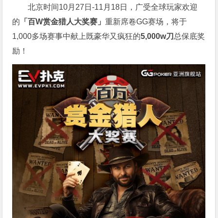
北京时间10月27日-11月18日，广受全球玩家欢迎
的
「百W赏金猎人大奖赛」
重新席卷GG赛场，将于
1,000多场赛事中献上既豪华又疯狂的
5,000w刀
总保底奖
励！