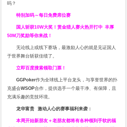
吗？
特别加码～每日免费席位赛
国人斩获
10W
大奖！
赏金猎人赛火热开打中 丰厚
50M刀奖励等你来战！
无论线上或线下赛场，最激励人心的就是见证国人
于世界舞台斩获佳绩了。
立即百度搜索领取门票！
GGPoker
作为全球线上平台龙头，与享誉世界的扑
克盛会
WSOP
合作，提供选手一个最干净、有保障，且
充满乐趣的竞技环境。
龙华富贵 激动人心的赛事福利来袭：
本周开始新朋友＋老朋友都将有各种领到手软的福