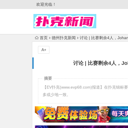
欢迎光临！
首页
德州扑克新闻
讨论 | 比赛剩余4人，Johan
A+
讨论 | 比赛剩余4人，Jo
摘要
【EV扑克(www.evp68.com)报道】在
多或少地一致。