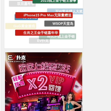
传奇扑克
百W赏金猎人大奖赛
WSOP天堂岛
生肖之王金手链嘉年华
GoG黄金游戏
WSOP线上金手链
EV扑克
WSOP