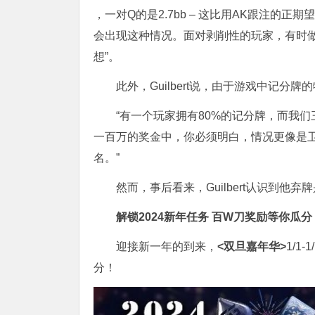
，一对Q的是2.7bb – 这比用AK跟注的
会出现这种情况。面对剥削性的玩家，有时
想”。
此外，Guilbert说，由于游戏中记
“有一个玩家拥有80%的记分牌，而我们
一百万的奖金中，你必须明白，情况更像是
名。”
然而，事后看来，Guilbert认识到他弃
解锁2024新年任务
百W刀奖励
等你瓜分
迎接新一年的到来，
<双旦嘉年华>
1/1-
分！