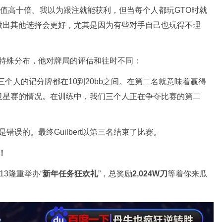
正期望值高十倍。我以为跟注就能获利，但当每个人都玩GTO时就
做出其他选择会更好，尤其是因为有些对手自己也玩得不理
分牌的特殊分布，他对牌局的评估和往时不同：
三个人的记分牌都在10到20bb之间。在第二名就意味着赢得
卫星赛的情况。在训练中，我们三个人正在争夺比赛的第二
牌是错误的。最终Guilbert以第三名结束了比赛。
！
1/13隆重举办“
新年任务狂欢礼
”，总奖励
2,024W刀
等着你来瓜