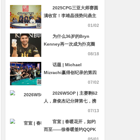
2025CPG三亚大师赛圆
满收官！李靖晶强势问鼎主
赛巅峰王座
01/02
为什么36岁的Bryn
Kenney再一次成为扑克圈
最能赚钱的男人？
08/18
话题 | Michael
Mizrachi赢得创纪录的第四
次扑克玩家锦标赛
07/02
2026WSOP | 主赛剩62
人，唐俊杰记分牌第七，携
手Tianle Wang、章聪雅挺
07/13
进Day7
官宣 | 春暖花开，如约
而至——徐春暖签约QQPK
战队
05/01