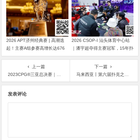
2026 APT济州经典赛 | 高潮迭
2026 CSOP-I 汕头体育中心站
起！主赛A组参赛高增长达676
｜潘宇超夺得主赛冠军，15年扑
人次！中国选手 Tony Lin 逆袭
克路，圆梦CSOP！
夺超级豪客赛冠军！
上一篇
下一篇
2023CPG®三亚总决赛｜459人奖励圈大门敞开，左奇、李亮成泡沫平分奖励，陈平182.5万记分牌领跑226人晋级
马来西亚丨第六届扑克之梦屡破纪录圆满结束，第七届越南站9月29日开启
文
发表评论
章
导
航