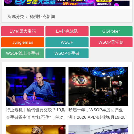
所属分类：
德州扑克新闻
EV专属大宝箱
EV扑克战队
GGPoker
Jungleman
WSOP
WSOP天堂岛
WSOP线上金手链
WSOP金手链
行业危机｜输钱也要交税？10条
暌违十年，WSOP再度回归亚
金手链得主直言“扛不住”，主动
洲！2026 APL济州站6月19-28
砍掉四分之三比赛
日盛大登场！