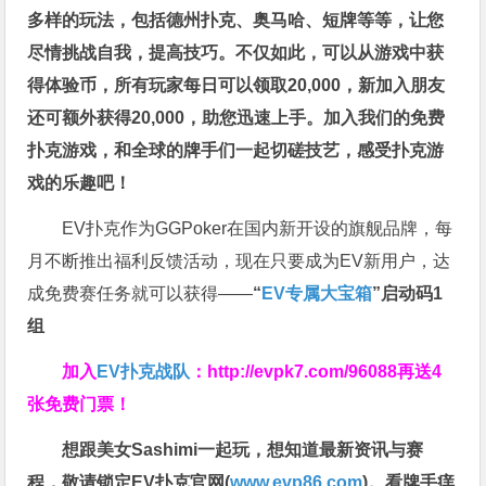
多样的玩法，包括德州扑克、奥马哈、短牌等等，让您
尽情挑战自我，提高技巧。不仅如此，
可以从游戏中获
得体验币，所有玩家每日可以领取20,000，新加入朋友
还可额外获得20,000，助您迅速上手。
加入我们的免费
扑克游戏，和全球的牌手们一起切磋技艺，感受扑克游
戏的乐趣吧！
EV扑克作为GGPoker在国内新开设的旗舰品牌，每
月不断推出福利反馈活动，现在只要成为EV新用户，达
成免费赛任务就可以获得——
“
EV专属大宝箱
”启动码1
组
加入
EV扑克战队
：
http://evpk7.com/96088
再送4
张免费门票！
想跟美女Sashimi一起玩，
想知道最新资讯与赛
程，
敬请锁定EV扑克官网(
www.evp86.com
)。
看牌手痒