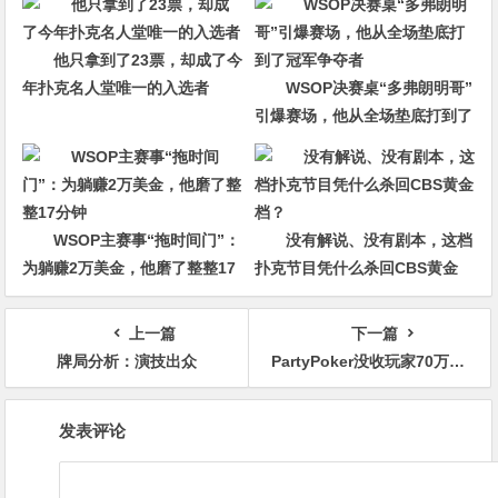
他只拿到了23票，却成了今
年扑克名人堂唯一的入选者
WSOP决赛桌“多弗朗明哥”
引爆赛场，他从全场垫底打到了
冠军争夺者
WSOP主赛事“拖时间门”：
没有解说、没有剧本，这档
为躺赚2万美金，他磨了整整17
扑克节目凭什么杀回CBS黄金
分钟
档？
上一篇
下一篇
牌局分析：演技出众
PartyPoker没收玩家70万美刀引发扑克社区巨大争议
文
发表评论
章
导
航