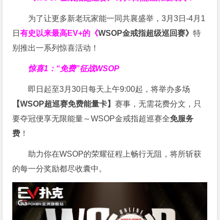
为了让更多新老玩家能一同共襄盛举，3月3日-4月1
日
有史以来最高EV+的《
WSOP金戒指超级巡回赛》
特
别推出一系列惊喜活动！
惊喜1：“免费”征战WSOP
即日起至3月30日每天上午9:00起，将举办多场
【WSOP超巡赛免费能量卡】
赛事，无需花费分文，只
要夺冠便享无限能量～WSOP金戒指超巡赛全
免服务
费
！
助力你在WSOP的荣耀征程上畅行无阻，将所斩获
的每一分奖励都尽收囊中。