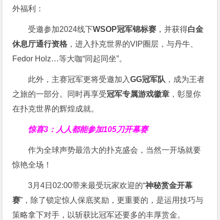
外福利：
受邀参加2024线下
WSOP冠军锦标赛
，并获得
白金
休息厅通行资格
，进入扑克世界的VIP圈层，与丹牛、
Fedor Holz…等大咖“同起同坐”。
此外，主赛冠军更将受邀加入
GG冠军队
，成为王者
之旅的一部分。同时再享受
冠军专属游戏徽章
，彰显你
在扑克世界的辉煌成就。
惊喜3：人人都能参加105刀开幕赛
作为全球声势最浩大的扑克盛会，当然一开场就要
惊艳全场！
3月4日02:00带来最受玩家欢迎的“
神秘赏金开幕
赛
”，除了锁定惊人保底奖励，更重要的，是运用技巧与
策略拿下对手，以斩获比冠军还要多的丰厚赏金。