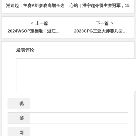
潮迭起！主赛A组参赛高增长达
心站｜潘宇超夺得主赛冠军，15
676人次！中国选手 Tony Lin
年扑克路，圆梦CSOP！
逆袭夺超级豪客赛冠军！
上一篇
下一篇
2024WSOP定档啦！浙江玩家陈东成为新晋金手链得主！
2023CPG三亚大师赛几回轮转，108人奖励圈泡沫终于产生！陈明聪夺取527万记分牌领衔23人明日竞逐决赛桌席位
文
发表评论
章
导
航
昵
*
称
邮
*
箱
网