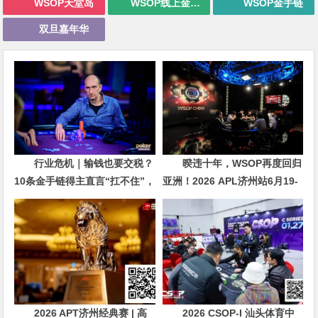
WSOP天堂岛
WSOP线上金手链
WSOP金手链
双旦嘉年华
行业危机｜输钱也要交税？
暌违十年，WSOP再度回归
10条金手链得主直言“扛不住”，
亚洲！2026 APL济州站6月19-
主动砍掉四分之三比赛
28日盛大登场！
2026 APT济州经典赛 | 高
2026 CSOP-I 汕头体育中