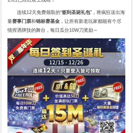
连续12天免费领取的“
签到圣诞礼包
”，将疯狂送出海
量
赛事门票
和
锦标赛基金
，让所有新老玩家都能有个尽
情挥洒牌技的舞台，每日瓜分10W刀奖励～