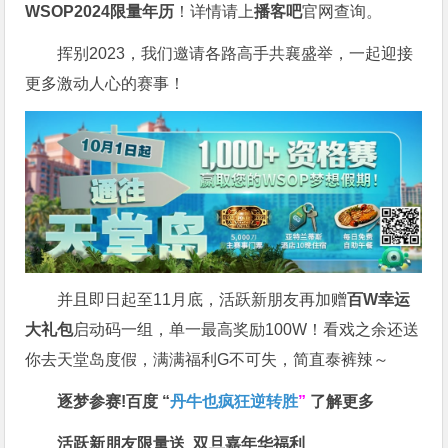
WSOP2024限量年历
！详情请上
播客吧
官网查询。
挥别2023，我们邀请各路高手共襄盛举，一起迎接
更多激动人心的赛事！
并且即日起至11月底，活跃新朋友再加赠
百W幸运
大礼包
启动码一组，单一最高奖励100W！看戏之余还送
你去天堂岛度假，满满福利G不可失，简直泰裤辣～
逐梦参赛!百度 “
丹牛也疯狂逆转胜
”
了解更多
活跃新朋友限量送
双旦嘉年华福利