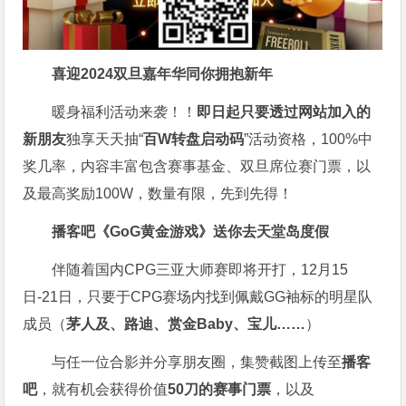
喜迎2024
双旦嘉年华同你拥抱新年
暖身福利活动来袭！！
即日起只要透过网站加入的
新朋友
独享天天抽“
百W转盘启动码
”活动资格，100%中
奖几率，内容丰富包含赛事基金、双旦席位赛门票，以
及最高奖励100W，数量有限，先到先得！
播客吧
《GoG黄金游戏》
送你去天堂岛度假
伴随着国内CPG三亚大师赛即将开打，12月15
日-21日，只要于CPG赛场内找到佩戴GG袖标的明星队
成员（
茅人及、路迪、赏金Baby、宝儿……
）
与任一位合影并分享朋友圈，集赞截图上传至
播客
吧
，就有机会获得价值
50刀的赛事门票
，以及