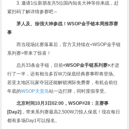
3. 邀请1位新朋友共5位国内知名大神等你来战，赶
紧扫码了解详情参赛吧～
茅人及、徐强大神参战！WSOP金手链本周推荐赛
事
而当现场比赛落幕后，官方又持续在<WSOP金手链
系列赛>带来了惊喜！
总共33条金手链，目前
<WSOP金手链系列赛>
才进
行了一半，还有相当多百W刀保底经典赛事即将登场。
若亚太地区玩家夺冠还能解锁洲际免费赛，有机会前往
年底的
WSOP天堂岛
站一边打牌，同时度假享受。
北京时间10月3日02:00，WSOP#28：主赛事
[Day2]
，带来系列赛最高2,500W刀惊人保底！现在每日
都有多场Day1可以报名。