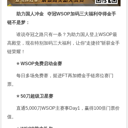
助力国人冲金 夺冠
WSOP加码三大福利
夺得金手
链不是梦
：
谁说夺冠之路只有一条？为助力国人登上WSOP最
高殿堂，现在特别加码三大福利，让你“走捷径”斩获金手
链荣耀！
⭐ WSOP免费启动金赛
每日多场免费赛，挺进FT再加赠金手链席位赛门
票。
⭐ 50刀超级卫星赛
直通5,000刀WSOP主赛事Day1，赢得100倍门票价
值。