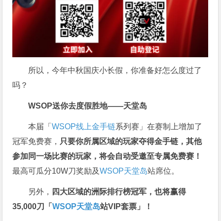
所以，今年中秋国庆小长假，你准备好怎么度过了
吗？
WSOP送你去度假胜地——天堂岛
本届「
WSOP线上金手链
系列赛」在赛制上增加了
冠军免费赛，
只要你所属区域的玩家夺得金手链，其他
参加同一场比赛的玩家，将会自动受邀至专属免费赛！
最高可瓜分10W刀奖励及
WSOP天堂岛
站席位。
另外，
四大区域的洲际排行榜冠军，也将赢得
35,000刀「
WSOP天堂岛
站VIP套票」
！