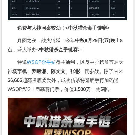
免费与大神同桌较劲！
<中秋猎杀金手链赛>
月圆之夜，战火绵延！今年
中秋9月29日(五)晚上8
点
，盛大举办
<中秋猎杀金手链赛>
！
特邀
WSOP金手链
得主
徐强
，以及中扑榜前五名大
神
杨李枫
、
罗曦湘
、
陈文文
、
张彬
一同参战。除了带来
66,666
超高保底奖励外，成功猎杀特邀牌手再加码送
WSOP#32：闭幕赛门票，价值
1,500刀
，共
5
张。