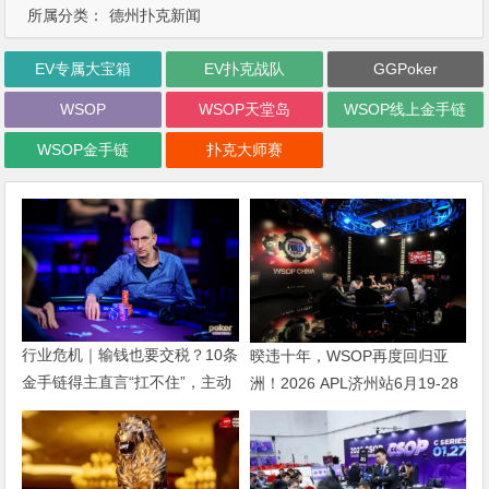
所属分类：
德州扑克新闻
EV专属大宝箱
EV扑克战队
GGPoker
WSOP
WSOP天堂岛
WSOP线上金手链
WSOP金手链
扑克大师赛
行业危机｜输钱也要交税？10条
暌违十年，WSOP再度回归亚
金手链得主直言“扛不住”，主动
洲！2026 APL济州站6月19-28
砍掉四分之三比赛
日盛大登场！