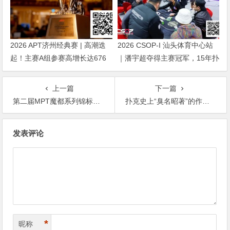
2026 APT济州经典赛 | 高潮迭
2026 CSOP-I 汕头体育中心站
起！主赛A组参赛高增长达676
｜潘宇超夺得主赛冠军，15年扑
人次！中国选手 Tony Lin 逆袭
克路，圆梦CSOP！
夺超级豪客赛冠军！
上一篇
下一篇
第二届MPT魔都系列锦标赛 | Day1C ​362人参赛，陈济露领衔65人晋级
扑克史上“臭名昭著”的作弊例子！Phil Ivey居然也在列？
文
发表评论
章
导
航
*
昵称