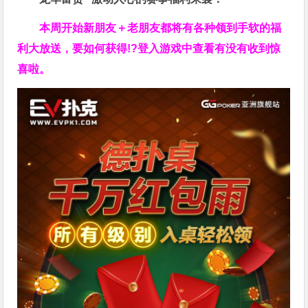
本周开始新朋友＋老朋友都将有各种领到手软的福
利大放送，要如何获得!?登入游戏中查看有没有收到惊
喜啦。