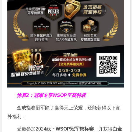
惊喜2：冠军专享WSOP至高特权
金戒指赛冠军除了赢得无上荣耀，还能获得以下额
外福利：
受邀参加2024线下
WSOP冠军锦标赛
，并获得
白金