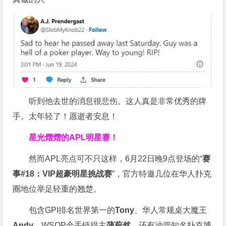
听到他去世的消息很悲伤。这人真是非常优秀的牌
手。太年轻了！愿逝者安息！
星光熠熠的APL明星赛！
然而APL亮点可不只这样，6月22日晚9点登场的“
赛
事#18：VIP超豪明星挑战赛
”，官方特邀几位在华人扑克
圈地位举足轻重的翘楚。
包含GPI排名世界第一的
Tony
、华人常规桌大魔王
Andy
、WSOP金手链得主
蒲蔚然
，还有油管知名扑克博