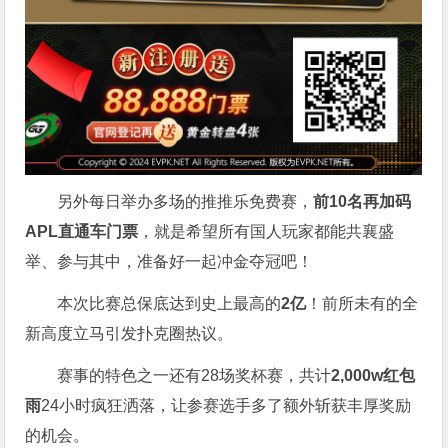
另外每日举办多场的推推乐免费赛，
前10名再加码
APL直通车门票
，就是希望所有国人玩家都能共襄盛
举、参与其中，准备好一起冲金夺冠吧！
本次比赛总保底达到史上最高的
2亿
！前所未有的全
新高度立马引发扑克圈热议。
赛事的特色之一还有28场奖杯赛，共计
2,000w红包
雨
24小时疯狂洒落，让参赛选手多了额外斩获丰厚奖励
的机会。