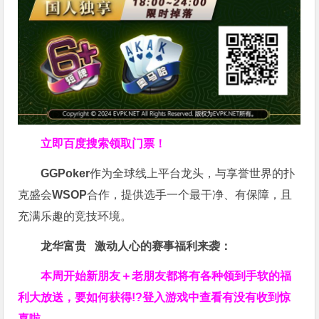
立即百度搜索领取门票！
GGPoker
作为全球线上平台龙头，与享誉世界的扑
克盛会
WSOP
合作，提供选手一个最干净、有保障，且
充满乐趣的竞技环境。
龙华富贵 激动人心的赛事福利来袭：
本周开始新朋友＋老朋友都将有各种领到手软的福
利大放送，要如何获得!?登入游戏中查看有没有收到惊
喜啦。