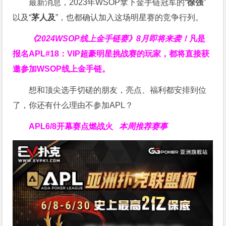
最新消息，2023年WSOP拿下金手链冠军的“
徐强
”
以及“
茅人及
”，也都确认加入这场明星赛的竞争行列。
《2024WSOP线上金手链赛》8月即将来袭！
凡是
报名APL#18：VIP超豪明星挑战赛的玩家，都将直接获
邀参加WSOP线上金手链。
想和顶尖选手切磋的朋友，亮点、福利都安排到位
了，你还有什么理由不参加APL？
APL
6/8开幕赛点燃战火
本周推荐赛事