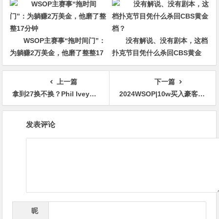
WSOP主赛事“拖时间门”：
没有解说、没有剧本，这档
为躺赚2万美金，他磨了整整17
扑克节目凭什么杀回CBS黄金
分钟
档？
上一篇
下一篇
拿到27换不换？Phil Ivey手持23457赢下第11条金手链
2024WSOP|10w买入豪客赛Chris Hunichen夺冠开花哥第三 中国玩家多项赛事中取得好成绩
文
发表评论
章
导
航
昵