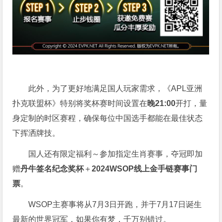
此外，为了更好地满足国人玩家需求，《APL亚洲
扑克联盟杯》特别将奖杯赛时间设置在
晚21:00
开打，量
身定制的时区赛程，确保每位中国选手都能在最佳状态
下挥洒牌技。
国人还有限定福利～参加指定生肖赛事，夺冠即加
赠
丹牛签名纪念奖杯
＋
2024WSOP线上金手链赛事门
票
。
WSOP主赛事将从7月3日开跑，并于7月17日诞生
最新的世界冠军，如果你有梦，千万别错过。