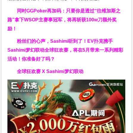
同时GGPoker再加码：只要你是透过“往维加斯之
路”拿下WSOP主赛事冠军，将再斩获
100w刀
额外奖
励！
粉丝们的心声，Sashimi听到了！EV扑克携手
Sashimi梦幻联动全球狂欢赛，将在5月带来一系列精彩
活动！你准备好了吗？
全球狂欢赛 X Sashimi梦幻联动