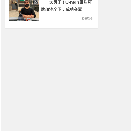
太勇了！Q-high跟注河
牌超池全压，成功夺冠
09/16