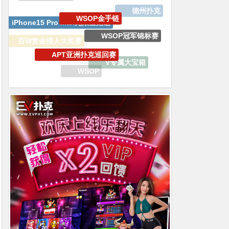
WSOP冠军锦标赛
APT亚洲扑克巡回赛
百W赏金猎人大奖赛
V专属大宝箱
GGPoker
WSOP
WSOP金戒指夏季巡回赛
EV扑克战队