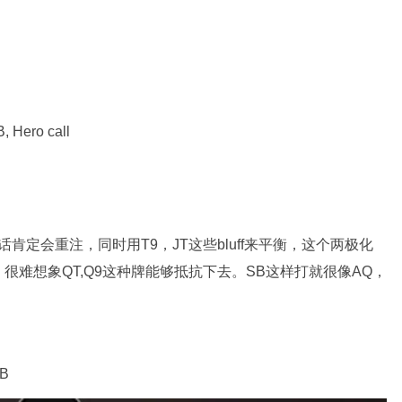
, Hero call
的话肯定会重注，同时用T9，JT这些bluff来平衡，这个两极化
难受，很难想象QT,Q9这种牌能够抵抗下去。SB这样打就很像AQ，
BB