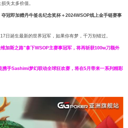
x上损失太多价值。
，夺冠即加赠
丹牛签名纪念奖杯
＋
2024WSOP线上金手链赛事
月17日诞生最新的世界冠军，如果你有梦，千万别错过。
“往维加斯之路”拿下WSOP主赛事冠军，将再斩获
100w刀
额外
扑克携手Sashimi梦幻联动全球狂欢赛，将在5月带来一系列精彩