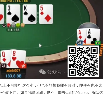
得我两对以上不可能打这么小，但也不想想我哪有顶对，即使有也不太
注。如果我是bluff，也不可能去call他的raise。所以这