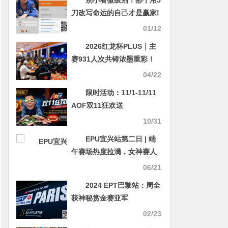
刀改写命运的自己才是赢家!
01/12
2026红龙杯PLUS｜主
赛931人次共铸浓墨重彩！
俄罗斯Chzhen Evgenii成
04/22
140人奖励圈泡沫，储宁坐
限时活动：11/1-11/11
拥259万领衔85人明日再
AOF双11狂欢送
战！下一届定档7月盛夏
10/31
EPU宜兴站第二日 | 端
午赛场热度拉满，女神赛人
气登顶！主赛第一轮A组共
06/21
217人参赛，朱子豪领衔52
2024 EPT巴黎站：周全
人晋级下一轮
获神秘赏金赛亚军
02/23