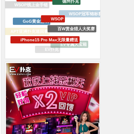
GoG黄金游戏
百W赏金猎人大奖赛
iPhone15 Pro Max无限量赠送
APT亚洲扑克巡回赛
EV专属大宝箱
EV扑克
GGPoker
WSOP天堂岛