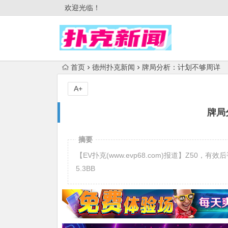
欢迎光临！
首页
德州扑克新闻
牌局分析：计划不够周详
A+
牌局
摘要
【EV扑克(www.evp68.com)报道】Z50，有效后手 1
5.3BB