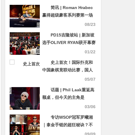
简讯 | Roman Hrabec
赢得超级豪客系列赛第一场
比赛，奖金 316,000 美元
08/23
PD15吉隆坡站 | 新加坡
选手OLIVER RYAN获开幕赛
冠军，国人叶之帆 徐良立分
01/22
获第4、8名
史上首次！国际扑克和
中国象棋竟联动比赛，国人
xuang888勇夺生肖狂欢赛
05/07
冠军！
话题 | Phil Laak重返高
额桌，但今天的主角是
Justin Gavri
03/06
专访WSOP冠军罗曦湘
｜拿金手链的超狂秘诀？不
管行不行，直接报名就对
09/09