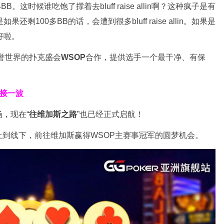
B。这时候谁吃饱了撑着去bluff raise allin啊？这种疯子是有
100多BB的话，会遭到很多bluff raise allin。如果是
l好啦。
誉世界的扑克盛会
WSOP
合作，提供选手一个最干净、有保
波接一波
场，现在“
往维加斯之路
”也已经正式启航！
到线下，前往维加斯赢得WSOP主赛事冠军的圆梦机会。