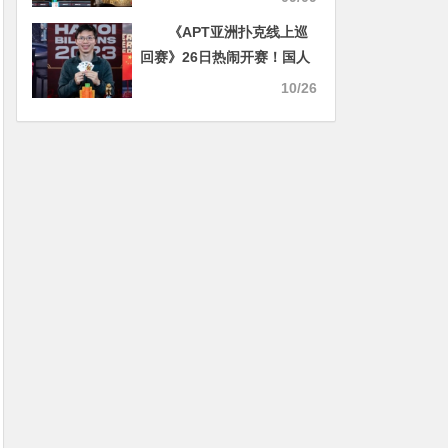
了！
《APT亚洲扑克线上巡
回赛》26日热闹开赛！国人
黄金时段赛程，20场狮王盛
10/26
宴惊喜登场！