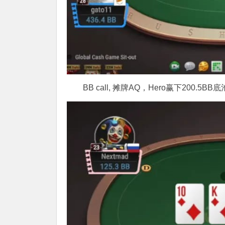
BB call, 摊牌AQ，Hero赢下200.5BB底