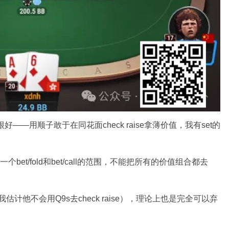
前打得都很好——用顺子敢于在同花面check raise拿薄价值，我有set的
一个bet/fold和bet/call的范围，不能把所有的价值组合都去
计他不会用Q9s去check raise），理论上也是完全可以弃