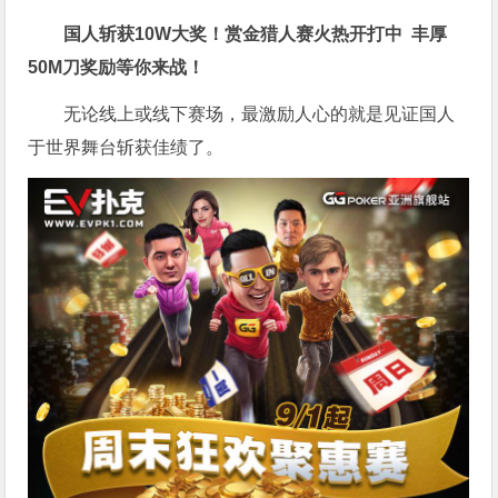
国人斩获
10W
大奖！
赏金猎人赛火热开打中 丰厚
50M刀奖励等你来战！
无论线上或线下赛场，最激励人心的就是见证国人
于世界舞台斩获佳绩了。