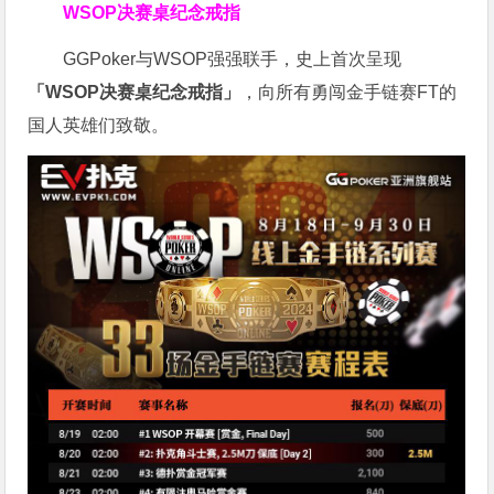
WSOP决赛桌纪念戒指
GGPoker与WSOP强强联手，史上首次呈现
「WSOP决赛桌纪念戒指」
，向所有勇闯金手链赛FT的
国人英雄们致敬。