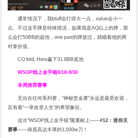
通常情况下，我bluff会打得大一点，value会小一
点。不过这手牌是特殊情况，如果我是AQ以上的牌，那
么会打50BB的超池，one pair的牌放过，就瞄着他的两
对拿价值。
CO fold, Hero赢下31.8BB底池
WSOP线上金手链
8/18-9/30
本周推荐赛事
无论在任何系列赛，“神秘赏金赛”永远是最受欢迎，
且有着“一举改变人生”的希望象征。
这次”WSOP线上金手链”隆重献上——
#12：迷你主
赛事
——保底高达丰厚的1,000w刀！