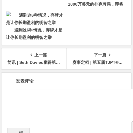
1000万美元的扑克牌局，即将
揭晓最终答案
遇到这6种情况，弃牌才是
让你长期盈利的明智之举
上一篇
下一篇
简讯 | Seth Davies赢得第九届超级豪客碗冠军，奖金3,206,000美元
赛事定档 | 第五届TJPT®总决赛定档成都 悟空之光照亮扑克殿堂！
文
发表评论
章
导
航