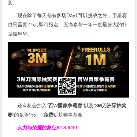
宴。
现在除了每天都有多场Day1可以挑战之外，卫星赛
也只需要2.5刀即可报名，无痛参与一年一度最盛大的扑
克嘉年华。
还有机会加入“
百W国家争霸赛
”以及“
3M刀洲际抽奖
赛
”的竞争行列，
免费
斩获赛事基金。
实力与荣耀的象征
8/18-9/30