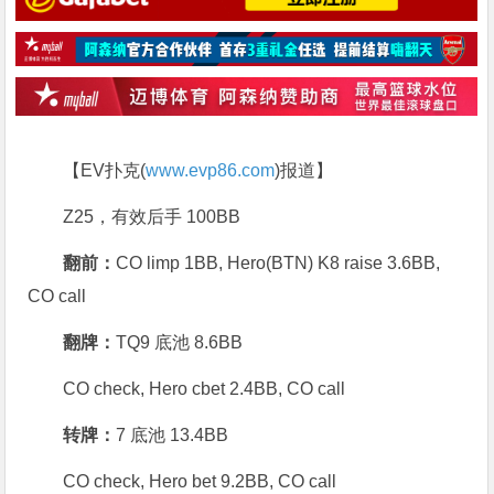
【EV扑克(
www.evp86.com
)报道】
Z25，有效后手 100BB
翻前：
CO limp 1BB, Hero(BTN) K8 raise 3.6BB,
CO call
翻牌：
TQ9 底池 8.6BB
CO check, Hero cbet 2.4BB, CO call
转牌：
7 底池 13.4BB
CO check, Hero bet 9.2BB, CO call