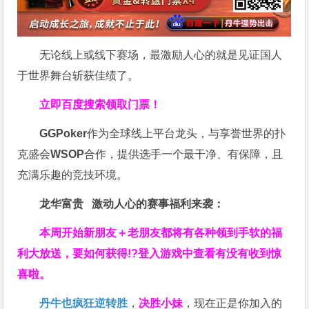
无论线上或线下赛场，最激励人心的就是见证国人
于世界舞台斩获佳绩了。
立即百度搜索领取门票！
GGPoker
作为全球线上平台龙头，与享誉世界的扑
克盛会
WSOP
合作，提供选手一个最干净、有保障，且
充满乐趣的竞技环境。
龙华富贵 激动人心的赛事福利来袭：
本周开始新朋友＋老朋友都将有各种领到手软的福
利大放送，要如何获得!?登入游戏中查看有没有收到惊
喜啦。
丹牛也疯狂逆转胜
，
决胜小妹
，现在正是你加入的