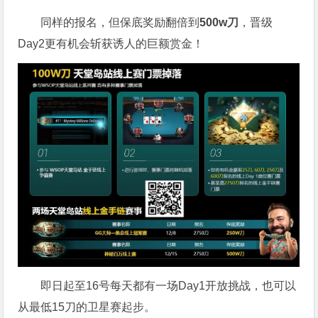
同样的报名，但保底奖励翻倍到
500w刀
，晋级
Day2更有机会斩获诱人的巨额赏金！
即日起至16号每天都有一场Day1开放挑战，也可以
从最低15刀的卫星赛起步。