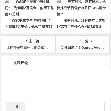
WSOP主赛事“拖时间门”：
没有解说、没有剧本，这档
为躺赚2万美金，他磨了整整17
扑克节目凭什么杀回CBS黄金
分钟
档？
上一篇
下一篇
让孙悟空打德州，他会如何在牌桌“求取真经”？
盖哥回来了！Garrett Adelstein本周五重返高额桌直播
文
发表评论
章
导
航
昵