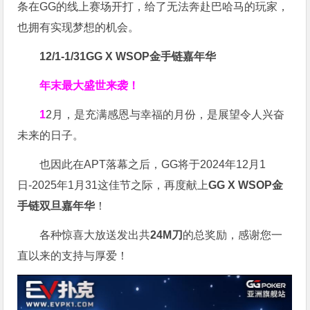
条在GG的线上赛场开打，给了无法奔赴巴哈马的玩家，
也拥有实现梦想的机会。
12/1-1/31
GG X WSOP金手链嘉年华
年末最大盛世来袭！
1
2月，是充满感恩与幸福的月份，是展望令人兴奋
未来的日子。
也因此在APT落幕之后，GG将于2024年12月1
日-2025年1月31这佳节之际，再度献上
GG X WSOP金
手链双旦嘉年华
！
各种惊喜大放送发出共
24M刀
的总奖励，感谢您一
直以来的支持与厚爱！