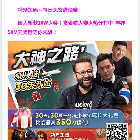
特别加码～每日免费席位赛
国人斩获
10W
大奖！
赏金猎人赛火热开打中 丰厚
50M刀奖励等你来战！