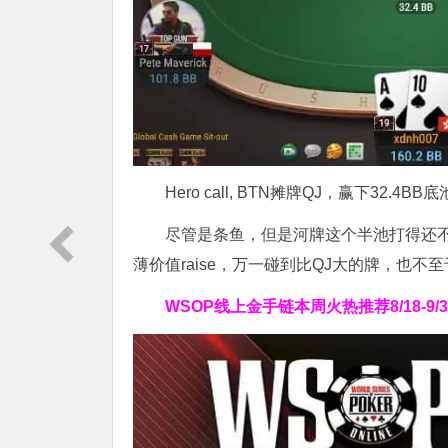
Hero call, BTN摊牌QJ，赢下32.4BB底
尽管是条鱼，但是河牌这个半池打得还不错。
薄价值raise，万一碰到比QJ大的牌，也不至
WSOP线上金手链
本周火热推荐
8/18-9/