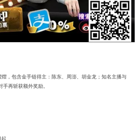
熠熠，包含金手链得主：陈东、周澎、胡金龙；知名主播与
汰对手再斩获额外奖励。
刀起