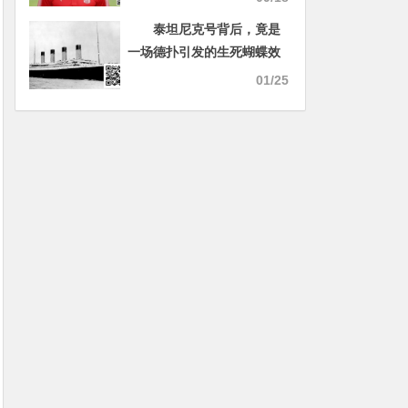
泰坦尼克号背后，竟是
一场德扑引发的生死蝴蝶效
应
01/25