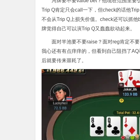
河牌要不要value bet？他现在范围
Trip Q肯定只会call一下，但check的话他Trip 
不会从Trip Q上损失价值。check还可以抓他
牌觉得自己可以演Trip Q又蠢蠢欲动起来。
面对半池要不要raise？面对reg肯定不要r
我心还有有点痒痒的，但看到自己阻挡了AQ和
后就要传来噩耗了。