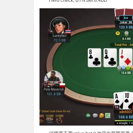
Hero check, BTN bet 8.4BB