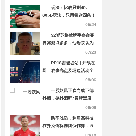
玩法：比赛只剩40-
60bb玩法，只用看这四条！
05/24
32岁苏格兰牌手丧命菲
律宾疑点多多，他母亲认为
是被谋杀
07/23
PD18吉隆坡站 | 开战在
即，赛事亮点及场边活动全
解析！一文快速掌握赛事攻
08/06
略
一股妖风正吹向线下德
扑圈，德扑酒吧“冒牌黑店”
泛滥，正在毁掉整个绿色竞
06/08
技生态
防不胜防，利用高科技
在扑克锦标赛团伙作弊， 5
人搞了29次才被抓
09/18