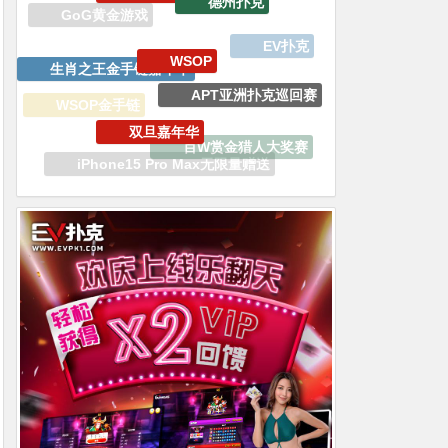
生肖之王金手链嘉年华
APT亚洲扑克巡回赛
双旦嘉年华
WSOP金手链
百W赏金猎人大奖赛
WSOP线上金手链
iPhone15 Pro Max无限量赠送
传奇扑克
WSOP金戒指夏季巡回赛