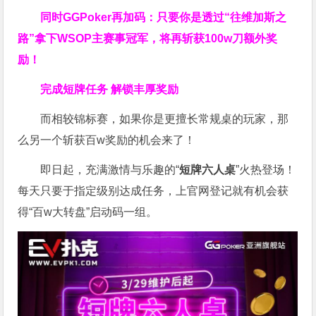
同时GGPoker再加码：只要你是透过“往维加斯之
路”拿下WSOP主赛事冠军，将再斩获
100w刀
额外奖
励！
完成短牌任务 解锁丰厚奖励
而相较锦标赛，如果你是更擅长常规桌的玩家，那
么另一个斩获百w奖励的机会来了！
即日起，充满激情与乐趣的“
短牌六人桌
”火热登场！
每天只要于指定级别达成任务，上官网登记就有机会获
得“百w大转盘”启动码一组。