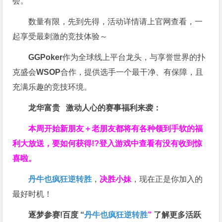
会。
数量有限，先到先得，活动详情请上官网查看，一
起享受最刺激的竞技体验～
GGPoker
作为全球线上平台龙头，与享誉世界的扑
克盛会
WSOP
合作，提供选手一个最干净、有保障，且
充满乐趣的竞技环境。
龙华富贵 激动人心的赛事福利来袭：
本周开始新朋友＋老朋友都将有各种领到手软的福
利大放送，要如何获得!?登入游戏中查看有没有收到惊
喜啦。
丹牛也疯狂逆转胜
，
决胜小妹
，现在正是你加入的
最好时机！
逐梦参赛!百度 “
丹牛也疯狂逆转胜
”
了解更多
活跃