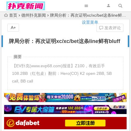
首页
德州扑克新闻
牌局分析：再次证明xc/xc/bet这条line鲜有bluff
设置菜单
A+
发表评论
牌局分析：再次证明xc/xc/bet这条line鲜有bluff
摘要
【EV扑克(www.evp68.com)报道】Z100，有效后手
108.2BB（红包桌）翻前：Hero(CO) K2 open 2BB, SB
call, BB call