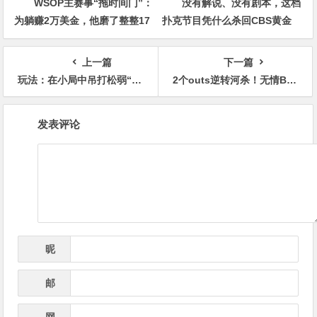
WSOP主赛事“拖时间门”：
没有解说、没有剧本，这档
为躺赚2万美金，他磨了整整17
扑克节目凭什么杀回CBS黄金
分钟
档？
上一篇
下一篇
玩法：在小局中吊打松弱“跟注站”的三个策略
2个outs逆转河杀！无情Bad Beat造就HSP史上最大底池
文
发表评论
章
导
航
昵
*
称
邮
*
箱
网