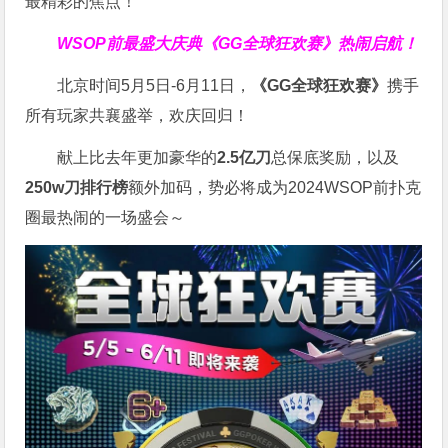
最精彩的焦点！
WSOP前最盛大庆典
《GG全球狂欢赛》
热闹启航！
北京时间5月5日-6月11日，
《GG全球狂欢赛》
携手
所有玩家共襄盛举，欢庆回归！
献上比去年更加豪华的
2.5亿刀
总保底奖励，以及
250w刀排行榜
额外加码，势必将成为2024WSOP前扑克
圈最热闹的一场盛会～