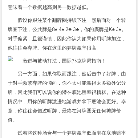
意味着一个数据越高则另一数据越低。
假设你跟注某个翻牌圈持续下注，然后面对一个转
牌圈下注，公共牌是8♠ 4♠ 2♣ 3♣，你的底牌是K♠ J♠。
对手偏紧，且很谨慎，因此你认为如果你用听牌加注，
他往往会弃牌。你在这里的弃牌赢率很高。
另一方面，如果你取而跟注，然后击中了好牌，由
于对手频繁弃牌的倾向，你不太可能赢得太多额外记分
牌，因此我们可以说你的潜在底池赔率很糟糕。在这种
情况中，用你的听牌激进地游戏并拿下底池会更好。毕
竟，你往往会错过听牌，最终在河牌圈无任何摊牌价
值。
试着将这种场合与一个弃牌赢率低而潜在底池赔率