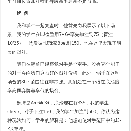
个前面位置加注者的弃牌赢率通常不是很高。
牌 例
我和学生一起复盘时，他首先向我展示了以下场
景。我的学生在LJ位置用7♦ 6♦率先加注到75（盲注
10/25），然后被HJ玩家3bet到150。他在这里发现了明
显的跟注。
我们在翻前已经察觉对手是个弱手。没有哪个能干
的对手会给我们这么好的跟注价格。此外，弱手在这种
场合的3bet范围往往非常强。我们处在一个潜在底池赔
率高而弃牌赢率低的场合。
翻牌是A♦ 6♣ 3♦，底池现在有335，我的学生
check。对手下注150，我的学生加注到500。你认为这
种玩法如何？学生的解释是：他想迫使对手范围中的JJ-
KK弃牌。