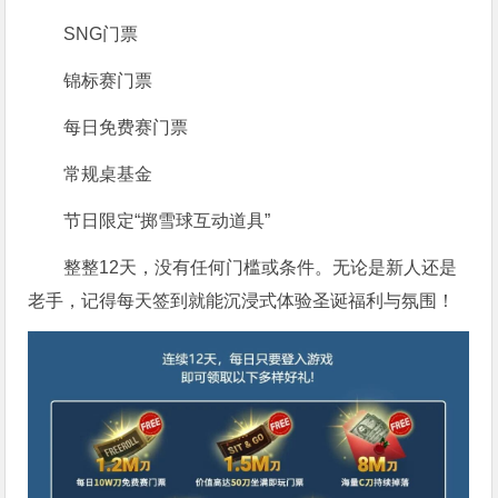
SNG门票
锦标赛门票
每日免费赛门票
常规桌基金
节日限定“掷雪球互动道具”
整整12天，没有任何门槛或条件。无论是新人还是
老手，记得每天签到就能沉浸式体验圣诞福利与氛围！