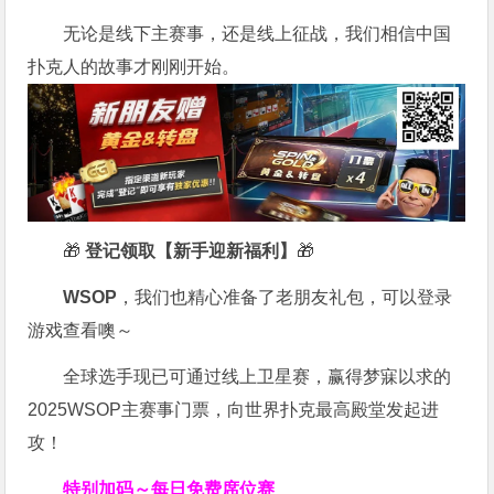
无论是线下主赛事，还是线上征战，我们相信中国
扑克人的故事才刚刚开始。
🎁
登记领取【新手迎新福利】
🎁
WSOP
，我们也精心准备了老朋友礼包，可以登录
游戏查看噢～
全球选手现已可通过线上卫星赛，赢得梦寐以求的
2025WSOP主赛事门票，向世界扑克最高殿堂发起进
攻！
特别加码～每日免费席位赛