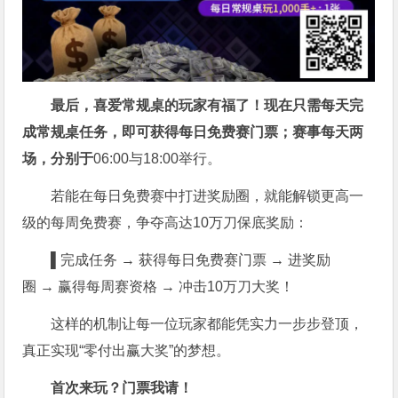
最后，喜爱常规桌的玩家有福了！现在只需每天完
成常规桌任务，即可获得每日免费赛门票；赛事每天两
场，分别于
06:00与18:00举行。
若能在每日免费赛中打进奖励圈，就能解锁更高一
级的每周免费赛，争夺高达10万刀保底奖励：
▌
完成任务 → 获得每日免费赛门票 → 进奖励
圈 → 赢得每周赛资格 → 冲击10万刀大奖！
这样的机制让每一位玩家都能凭实力一步步登顶，
真正实现“零付出赢大奖”的梦想。
首次来玩？门票我请！