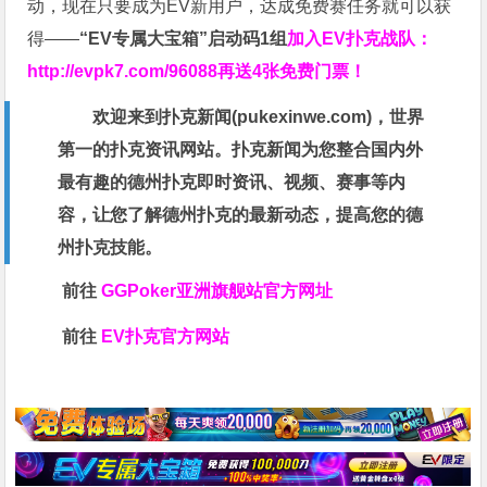
动，现在只要成为EV新用户，达成免费赛任务就可以获
得——
“EV专属大宝箱”启动码1组
加入EV扑克战队：
http://evpk7.com/96088
再送4张免费门票！
欢迎来到扑克新闻(
pukexinwe.com
)，世界
第一的扑克资讯网站。扑克新闻为您整合国内外
最有趣的德州扑克即时资讯、视频、赛事等内
容，让您了解德州扑克的最新动态，提高您的德
州扑克技能。
前往
GGPoker亚洲旗舰站
官方网址
前往
EV扑克官方网站