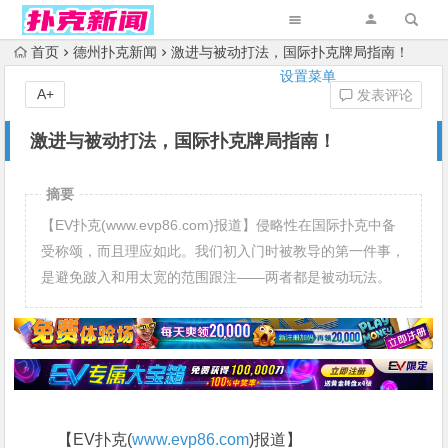
首页
德州扑克新闻
激进与被动打法，国际扑克牌局指南！
设置菜单
A+
发表评论
激进与被动打法，国际扑克牌局指南！
摘要
【EV扑克(www.evp86.com)报道】侵略性在国际扑克中备
受称颂，而且理应如此。我们初入门时被教导的第一件事，
是避免跛入和用太宽的范围跟注——两者都是被动玩法。
【EV扑克(
www.evp86.com
)报道】