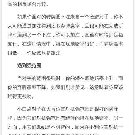
高的相反场合比较。
如果你面对的转牌圈下注来自一个激进对手，你不
太可能通过加注得到太多弃牌赢率，且很可能在完成听
牌时遇到另一个下注，你可以加注，甚至有时得到足额
支付。在这种情况中，潜在底池赔率很好，而弃牌赢率
很低——你应该只是跟注。
遇到强范围
当对手的范围很强时，你的潜在底池赔率上升，而
你的弃牌赢率下降。如我们刚才所见，这意味着你应该
玩得更被动。
小口袋对子在大盲位置对抗强范围是很好的防守
牌，因为它们对抗强范围有绝佳的潜在底池赔率。另一
方面，用它们3bet是不明智的，因为在不利位置对抗一