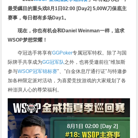
最受瞩目的重头戏8月1日02:00 [Day2] 5,00W刀保底主
赛事，每日都有多场Day1。
现在，你也有机会和Daniel Weinman一样，追求
WSOP梦想荣耀！
夺冠选手将享有
GGPoker
专属冠军特权。除了与国
际牌手共享成为
GG冠军队
之外，也将受邀前往"维加斯
参与
WSOP冠军锦标赛
"、"白金休息厅通行证"与特邀参
加各种限定派对活动，为喜爱竞技游戏的大家规划了各
种澎湃人心的尊荣福利。