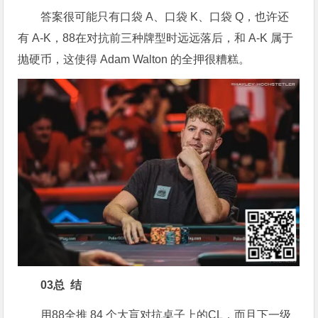
答案很可能只有口袋 A、口袋 K、口袋 Q，也许还
有 A-K，88在对抗前三种牌型时远远落后，和 A-K 属于
抛硬币，这使得 Adam Walton 的全押很糟糕。
0
3
总 结
用88全推 84 个大盲对抗桌子上的CL，而且下一级