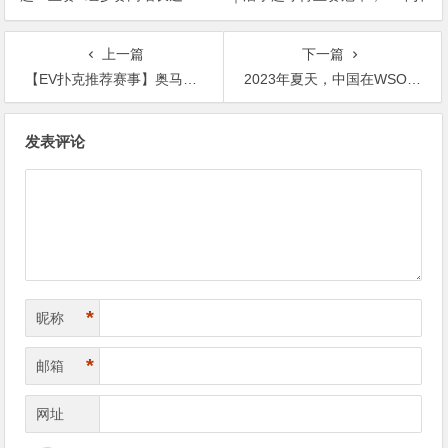
人次！中国选手 Tony Lin 逆袭
克路，圆梦CSOP！
夺超级豪客赛冠军！
上一篇
下一篇
【EV扑克推荐赛事】奥马哈迷系列赛$5,000,000美金保底 重磅上线
2023年夏天，中国在WSOP历史上留下辉煌的一页！超深筹赏金赛再添金戒指
文
发表评论
章
导
航
*
昵称
*
邮箱
网址