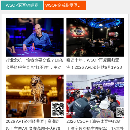
WSOP冠军锦标赛
WSOP金戒指夏季巡回赛
行业危机｜输钱也要交税？10条
暌违十年，WSOP再度回归亚
金手链得主直言“扛不住”，主动
洲！2026 APL济州站6月19-28
砍掉四分之三比赛
日盛大登场！
2026 APT济州经典赛 | 高潮迭
2026 CSOP-I 汕头体育中心站
起！主赛A组参赛高增长达676
｜潘宇超夺得主赛冠军，15年扑