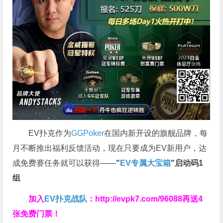
EV扑克作为
GGPoker
在国内新开设的旗舰品牌，每
月不断推出福利反馈活动，现在只要成为EV新用户，达
成免费赛任务就可以获得——
"
EV专属大宝箱
"启动码1
组
加入
EV扑克战队
：
http://evpk7.com/96088
再送4
张免费门票！