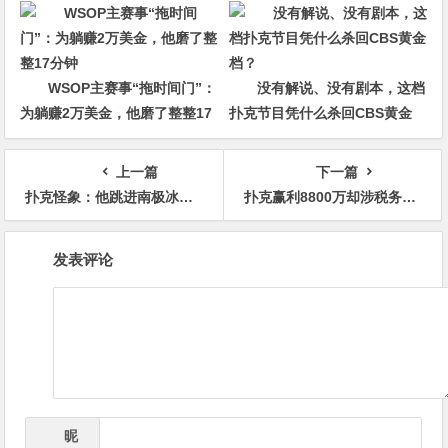
冠军争夺者
WSOP主赛事“拖时间门”：
没有解说、没有剧本，这档
为躺赚2万美金，他磨了整整17
扑克节目凭什么杀回CBS黄金
分钟
档？
上一篇
下一篇
扑克怪象：他跳进南极冰海“冷静”了一下，回来后两年狂揽2100万美元
扑克赢利8800万却涉税务欺诈？师Tom Goldstein的“秘密账本”牵出多位亿万富翁牌手
文
发表评论
章
导
航
昵