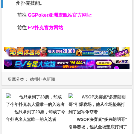
州扑克技能。
前往
GGPoker亚洲旗舰站
官方网址
前往
EV扑克官方网站
所属分类：
德州扑克新闻
他只拿到了23票，却成了今
年扑克名人堂唯一的入选者
WSOP决赛桌“多弗朗明哥”
引爆赛场，他从全场垫底打到了