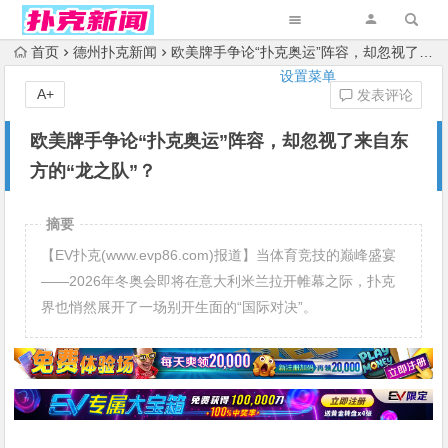
首页
德州扑克新闻
欧美牌手争论“扑克奥运”阵容，却忽视了来自东方的“龙之队”？
设置菜单
A+
发表评论
欧美牌手争论“扑克奥运”阵容，却忽视了来自东
方的“龙之队”？
摘要
【EV扑克(www.evp86.com)报道】当体育竞技的巅峰盛宴
——2026年冬奥会即将在意大利米兰拉开帷幕之际，扑克
界也悄然展开了一场别开生面的“国际对决”。