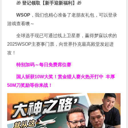
🎁
登记领取【新手迎新福利】
🎁
WSOP
，我们也精心准备了老朋友礼包，可以登录
游戏查看噢～
全球选手现已可通过线上卫星赛，赢得梦寐以求的
2025WSOP主赛事门票，向世界扑克最高殿堂发起进
攻！
特别加码～每日免费席位赛
国人斩获
10W
大奖！
赏金猎人赛火热开打中 丰厚
50M刀奖励等你来战！