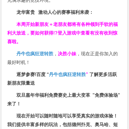
充满乐趣的竞技环境。
龙华富贵 激动人心的赛事福利来袭：
本周开始新朋友＋老朋友都将有各种领到手软的福
利大放送，要如何获得!?登入游戏中查看有没有收到惊
喜啦。
丹牛也疯狂逆转胜
，
决胜小妹
，现在正是你加入的
最好时机！
逐梦参赛!百度 “
丹牛也疯狂逆转胜
”
了解更多
活跃
新朋友限量送
双旦嘉年华福利
免费赛史上最大变革
”免费体验场”
来了！
现在开始可以随时随地可以享受真实的游戏体验！
我们提供丰富多样的玩法，包括德州扑克、奥马哈、短