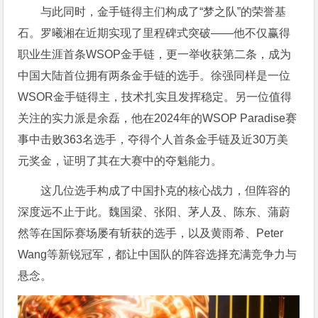
与此同时，金手链得主们构成了“梦之队”的荣誉基
石。罗曦湘在近期实现了里程碑式突破——他不仅赢得
职业生涯首条WSOP金手链，更一举收获第二条，成为
中国大陆首位拥有两条金手链的选手。徐强同样是一位
WSOR金手链得主，技术扎实且发挥稳定。另一位值得
关注的实力派是余磊，他在2024年的WSOP Paradise赛
事中击败363名选手，夺得个人首条金手链及近30万美
元奖金，证明了其在大赛中的夺魁能力。
这几位选手构成了中国扑克的核心战力，但阵容的
深度远不止于此。魏国梁、张阳、茅人及、陈东、蒲蔚
然等在国际赛场屡有斩获的选手，以及黄雨希、Peter
Wang等新锐冠军，都让中国队的阵容选择充满竞争力与
悬念。