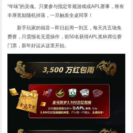
“年味”的灵魂。只要参与指定常规游戏或APL赛事，将有
丰厚奖励随机掉落，一旦触发全桌同享！
新手玩家的福音～即日起周一到五，每天共五场免
费赛，只需报名无需操作，前50名获得APL奖杯席位赛
门票，新年好运从这里开始。