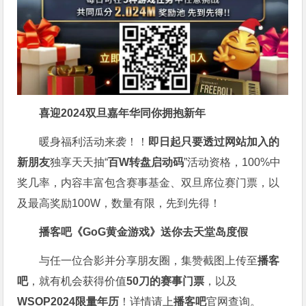
喜迎2024
双旦嘉年华同你拥抱新年
暖身福利活动来袭！！
即日起只要透过网站加入的
新朋友
独享天天抽“
百W转盘启动码
”活动资格，100%中
奖几率，内容丰富包含赛事基金、双旦席位赛门票，以
及最高奖励100W，数量有限，先到先得！
播客吧
《GoG黄金游戏》
送你去天堂岛度假
与任一位合影并分享朋友圈，集赞截图上传至
播客
吧
，就有机会获得价值
50刀的赛事门票
，以及
WSOP2024限量年历
！详情请上
播客吧
官网查询。