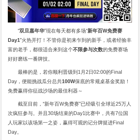
“
双旦嘉年华
”现在每天都有多场“
新年百W免费赛
Day1
”火热开打！不管你是初来乍到的新手，或者经验丰
富的老手，都很适合来到这个
不限参与次数
的免费赛场
好好磨练一番牌技。
最棒的是，若你顺利晋级到1月2日02:00的Final
Day，便能挑战瓜分总共
100W
保底的常规桌基金奖励！
免费赢得你征战沙场的最佳利器～
截至目前，“新年百W免费赛”已经吸引全球近25万人
次疯狂参与。并且30场结束的Day1比赛中，共有7位国
人玩家以该场第一之姿，赢得可观的记分牌挺进Final
Day。