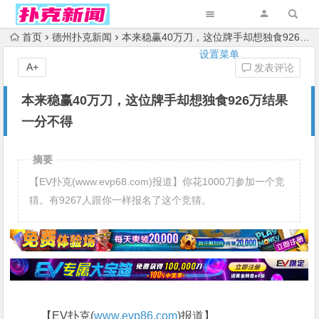
首页
德州扑克新闻
本来稳赢40万刀，这位牌手却想独食926万结果一分不得
设置菜单
A+
发表评论
本来稳赢40万刀，这位牌手却想独食926万结果
一分不得
摘要
【EV扑克(www.evp68.com)报道】你花1000刀参加一个竞
猜。有9267人跟你一样报名了这个竞猜。
【EV扑克(
www.evp86.com
)报道】