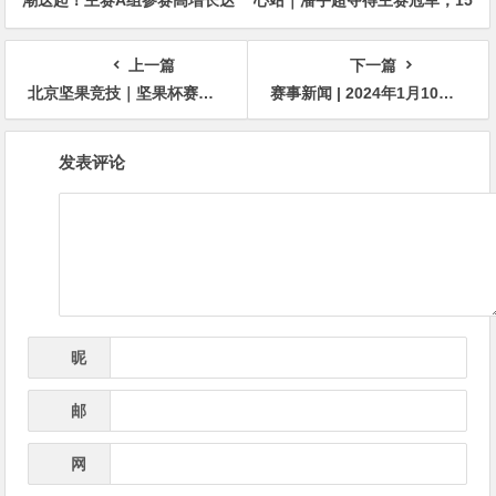
676人次！中国选手 Tony Lin
年扑克路，圆梦CSOP！
逆袭夺超级豪客赛冠军！
上一篇
下一篇
北京坚果竞技｜坚果杯赛事线上选拔全面开展，欢迎全国各地参赛选手参与选拔，届时来北京做客！
赛事新闻 | 2024年1月10日-1月17日上海杯SHPC®冬季系列赛赛程赛制公布
文
发表评论
章
导
航
昵
*
称
邮
*
箱
网