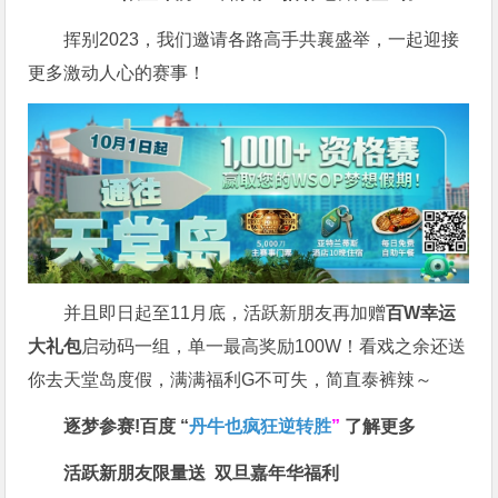
挥别2023，我们邀请各路高手共襄盛举，一起迎接
更多激动人心的赛事！
并且即日起至11月底，活跃新朋友再加赠
百W幸运
大礼包
启动码一组，单一最高奖励100W！看戏之余还送
你去天堂岛度假，满满福利G不可失，简直泰裤辣～
逐梦参赛!百度 “
丹牛也疯狂逆转胜
”
了解更多
活跃新朋友限量送
双旦嘉年华福利