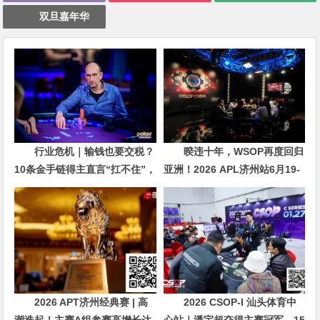
双旦嘉年华
行业危机｜输钱也要交税？
暌违十年，WSOP再度回归
10条金手链得主直言“扛不住”，
亚洲！2026 APL济州站6月19-
主动砍掉四分之三比赛
28日盛大登场！
2026 APT济州经典赛 | 高
2026 CSOP-I 汕头体育中
潮迭起！主赛A组参赛高增长达
心站｜潘宇超夺得主赛冠军，15