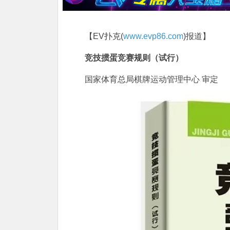
【EV扑克(
www.evp86.com
)报道】
竞技掼蛋竞赛规则（试行）
国家体育总局棋牌运动管理中心 审定