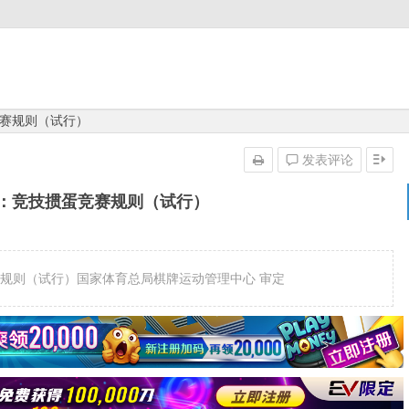
赛规则（试行）
发表评论
：竞技掼蛋竞赛规则（试行）
掼蛋竞赛规则（试行）国家体育总局棋牌运动管理中心 审定