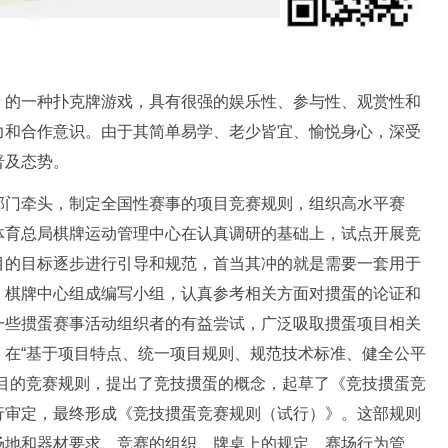
）的一种扑克牌游戏，具有很强的娱乐性、参与性、观赏性和
力和合作意识。由于其简单易学、老少皆宜、愉悦身心，深受
普及态势。
部门牵头，制定全国性赛事的项目竞赛规则，组织高水平赛
体育总局棋牌运动管理中心在认真调研的基础上，试点开展竞
目的目标逐步进行引导和规范，首当其冲的就是需要一套用于
，棋牌中心组成编写小组，认真参考相关方面对掼蛋的论证和
一些掼蛋赛事活动组织者的有益尝试，广泛吸取掼蛋项目相关
，在“基于项目特点、统一项目规则、规范技术标准、健全公平
项目的竞赛规则，提出了竞技掼蛋的概念，起草了《竞技掼蛋竞
行审定，最终形成《竞技掼蛋竞赛规则（试行）》。这部规则
场地和器材要求、竞赛的组织、牌桌上的规定、赛场行为管