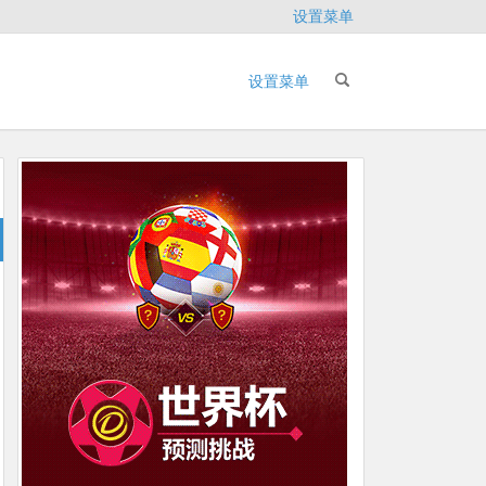
设置菜单
设置菜单