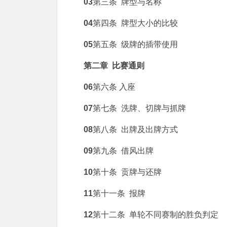
03
第三条 牌型与名称
04
第四条 牌型大小的比较
05
第五条 级牌的插带使用
第二章 比赛通则
06
第六条 入座
07
第七条 洗牌、切牌与抓牌
08
第八条 出牌及出牌方式
09
第九条 借风出牌
10
第十条 贡牌与还牌
11
第十一条 报牌
12
第十二条 单轮不同赛制的胜负判定