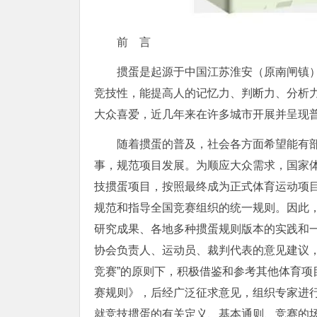
前 言
掼蛋是起源于中国江苏淮安（原南闸镇
竞技性，能提高人的记忆力、判断力、分析
大众喜爱，近几年来在许多城市开展并呈现
随着掼蛋的普及，社会各方面希望能有
事，规范项目发展。为顺应大众需求，国家
技掼蛋项目，按照最终成为正式体育运动项
规范和指导全国竞赛组织的统一规则。因此
研究成果、各地多种掼蛋规则版本的实践和
协会负责人、运动员、裁判代表的意见建议
竞赛”的原则下，积极借鉴和参考其他体育
赛规则》，后经广泛征求意见，组织专家进
就竞技掼蛋的有关定义、基本通则、竞赛的