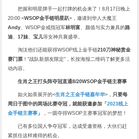
把握和明星牌手一起打牌的机会来了！8月17日晚上
20:00 <
WSOP金手链明星趴
>，邀请到华人大魔王
Andy
、WSOP金戒指冠军
林明富
、颜值与实力兼具的
路
迪
、
17妹
、
宝儿
等女神共襄盛举。
淘汰他们还能获得WSOP线上金手链
210刀神秘赏金
赛门票
！”战队新朋友限定”，长按海报二维码了解更多活
动内容。
生肖之王打头阵
夺冠直通8/20
WSOP金手链主赛事
如火如荼展开的<
生肖之王金手链嘉年华
>，
只要每
周日于图中的两场比赛夺冠，就能获邀参加「
2023线上
金手链主赛事
」
，一圆夺得WSOP主赛事冠军的梦想！
已有多位国人争夺冠军，达成受邀资格，大伙们赶
紧抓住这样难得的机会。