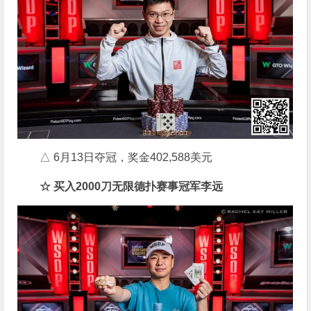
△ 6月13日夺冠，奖金402,588美元
☆ 买入2000刀无限德扑赛事冠军李远