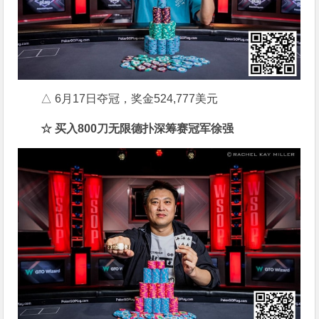
△ 6月17日夺冠，奖金524,777美元
☆ 买入800刀无限德扑深筹赛冠军徐强