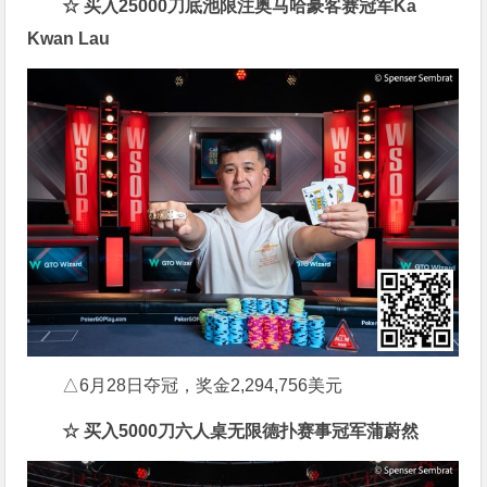
☆ 买入25000刀底池限注奥马哈豪客赛冠军Ka
Kwan Lau
△6月28日夺冠，奖金2,294,756美元
☆ 买入5000刀六人桌无限德扑赛事冠军蒲蔚然