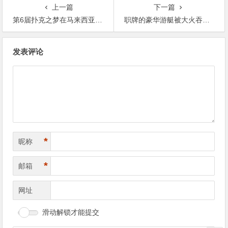
夺超级豪客赛冠军！
上一篇
下一篇
第6届扑克之梦在马来西亚云顶开赛，开幕战865位选手参赛创人数新高
职牌的豪华游艇被大火吞没，幸好全员生还
文
发表评论
章
导
航
*
昵称
*
邮箱
网址
滑动解锁才能提交