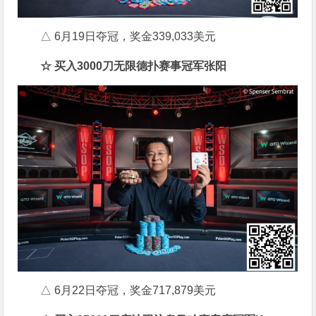
△ 6月19日夺冠，奖金339,033美元
☆ 买入3000刀无限德扑赛事冠军
张阳
△ 6月22日夺冠，奖金717,879美元