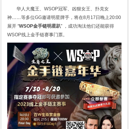
华人大魔王、WSOP冠军、凶狠女王、扑克女
神……等多位GG邀请明星牌手，将在8月17日晚上20:00
展开 “
WSOP金手链明星趴
” ，成功淘汰他们还能获得
WSOP线上金手链赛事门票。