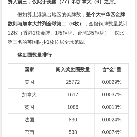
挤入前三，仅此于美国（
77
）和加拿大（
6
）之后。
假如算上港澳台地区的奖牌数，
整个大中华区金牌
数则与加拿大并列全球第二（
6
枚）
，金银铜牌数量总计
12枚（香港1枚金牌、1枚铜牌、台湾2枚铜牌），仅比
第三名的英国队少1枚位居全球第四。
奖励圈数量排行
国家
闯入奖励圈数量
含“金”量
美国
25772
0.0029%
加拿大
1617
0.0037%
英国
1086
0.0018%
法国
830
0.0024%
巴西
538
0.0074%