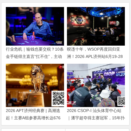
行业危机｜输钱也要交税？10条
暌违十年，WSOP再度回归亚
金手链得主直言“扛不住”，主动
洲！2026 APL济州站6月19-28
砍掉四分之三比赛
日盛大登场！
2026 APT济州经典赛 | 高潮迭
2026 CSOP-I 汕头体育中心站
起！主赛A组参赛高增长达676
｜潘宇超夺得主赛冠军，15年扑
人次！中国选手 Tony Lin 逆袭
克路，圆梦CSOP！