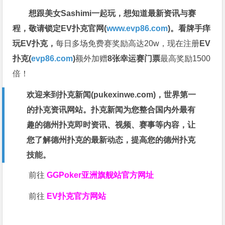
想跟美女Sashimi一起玩，
想知道最新资讯与赛
程，
敬请锁定EV扑克官网(
www.evp86.com
)。
看牌手痒
玩EV扑克，
每日多场免费赛奖励高达20w，现在注册
EV
扑克(
evp86.com
)
额外加赠
8张幸运赛门票
最高奖励1500
倍！
欢迎来到扑克新闻(
pukexinwe.com
)，世界第一
的扑克资讯网站。扑克新闻为您整合国内外最有
趣的德州扑克即时资讯、视频、赛事等内容，让
您了解德州扑克的最新动态，提高您的德州扑克
技能。
前往
GGPoker亚洲旗舰站
官方网址
前往
EV扑克官方网站