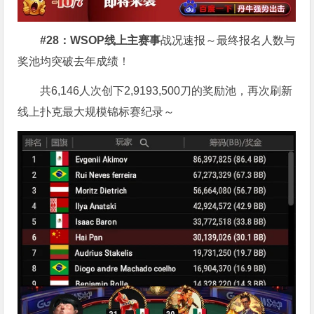
#28：WSOP线上主赛事
战况速报～最终报名人数与
奖池均突破去年成绩！
共6,146人次创下2,9193,500刀的奖励池，再次刷新
线上扑克最大规模锦标赛纪录～