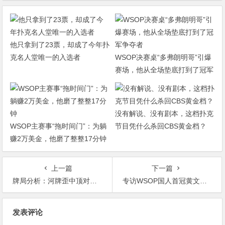
他只拿到了23票，却成了今年扑
克名人堂唯一的入选者
WSOP决赛桌“多弗朗明哥”引爆
赛场，他从全场垫底打到了冠军
争夺者
没有解说、没有剧本，这档扑克
WSOP主赛事“拖时间门”：为躺
节目凭什么杀回CBS黄金档？
赚2万美金，他磨了整整17分钟
上一篇
下一篇
牌局分析：河牌歪中顶对被donk allin
专访WSOP国人首冠黄文杰｜前主赛冠军也成手下败将，力抗茅人及等高手勇夺金手链！
文
发表评论
章