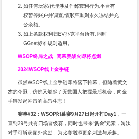
如任何玩家/代理涉及作弊套利行为,平台有
权暂停账户并调查,情形严重则永久冻结并充
公余额。
如上条款权利归EV扑克平台所有, 同时
GGnet标准规则适用。
WSOP终局之战 闭幕赛战火即将点燃
2024
WSOP线上金手链
虽然WSOP线上金手链即将落下帷幕，但随着黄文
杰的夺冠，仿佛又燃起了无数国人把握最后机会，向金
手链发起冲击的高昂斗志！
赛事#32：WSOP闭幕赛9月27日起开打Day1
，一
直到29号共有四场晋级赛，同时也带来“
赏金
”元素，淘汰
对手可斩获额外奖励，为比赛增添更多刺激与乐趣。