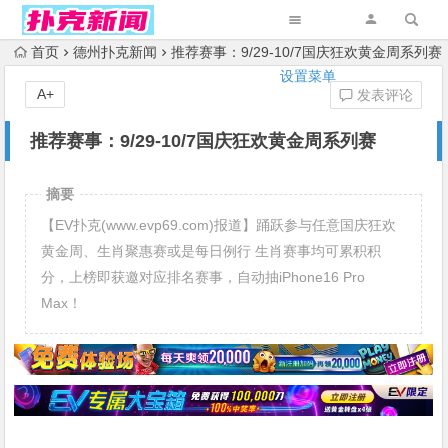
首页
德州扑克新闻
推荐赛事：9/29-10/7国庆狂欢黄金周系列赛
设置菜单
A+
发表评论
推荐赛事：9/29-10/7国庆狂欢黄金周系列赛
摘要
【EV扑克(www.evp69.com)报道】踊跃参与任意国庆狂欢
黄金周、生肖聚惠赛或是每日例行 生肖赛事均可累积积
分，上榜即获邀对应排名赛事，自动抽iPhone16 Pro
Max！