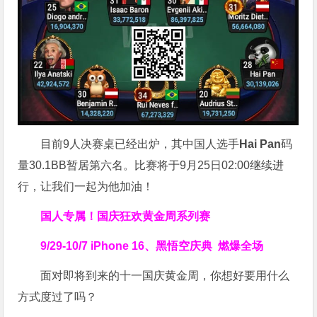
目前9人决赛桌已经出炉，其中国人选手
Hai Pan
码
量30.1BB暂居第六名。比赛将于9月25日02:00继续进
行，让我们一起为他加油！
国人专属！
国庆狂欢黄金周系列赛
9/29-10/7
iPhone 16、黑悟空庆典
燃爆全场
面对即将到来的十一国庆黄金周，你想好要用什么
方式度过了吗？