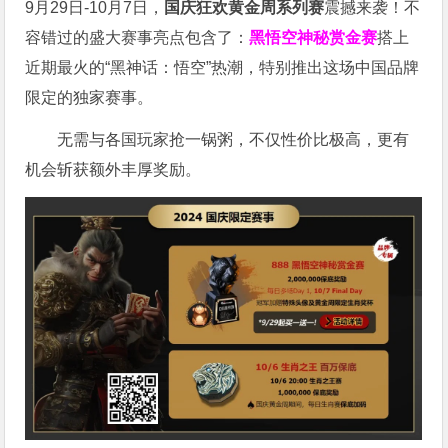
9月29日-10月7日，
国庆狂欢黄金周系列赛
震撼来袭！不
容错过的盛大赛事亮点包含了：
黑悟空神秘赏金赛
搭上
近期最火的“黑神话：悟空”热潮，特别推出这场中国品牌
限定的独家赛事。
无需与各国玩家抢一锅粥，不仅性价比极高，更有
机会斩获额外丰厚奖励。