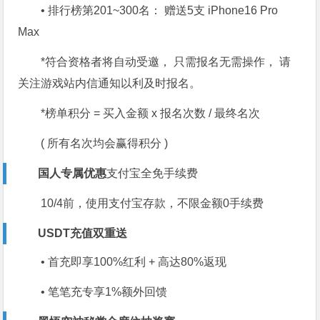
• 排行榜第201~300名： 赠送5支 iPhone16 Pro
Max
*符合资格者将自动受邀， 只需报名无需操作， 请
关注游戏站内信通知以利及时报名。
*榜单积分 = 买入金额 x 报名次数 / 最终名次
( 所有名次均会赢得积分 )
国人专属优惠
支付宝全免手续费
10/4前，使用支付宝存款，
不限金额0手续费
USDT充值双重送
• 首充即享
100%红利
+ 高达
80%返现
• 笔笔充专享
1%额外回馈