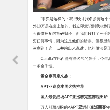
“事实是这样的：我很晚才报名参赛这个
外10万是在桌上给的。我立即意识到我收到
会很快把多的筹码归还，但我们只打了三手
变任何事情，因为这是他们的错误。但很显
注意到了这一点并站出来说话，他的做法是
Caiaffa在巴西是有些名气的牌手，
一条金手链。
赏金赛再度来袭！
APT亚巡赛本周火热推荐
国人最爱战场
APT亚巡赛完整赛程出炉
万人引颈期盼的
<APT亚洲扑克巡回赛>