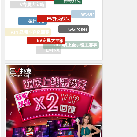
德州扑克
GGPoker
EV专属大宝箱
APT亚洲扑克巡回赛
2023线上金手链主赛事
生肖之王金手链嘉年华
EV扑克
WSOP冠军锦标赛
iPhone15 Pro Max无限量赠送