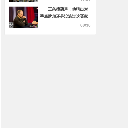
三条撞葫芦！他猜出对
手底牌却还是没逃过这冤家
牌
08/30