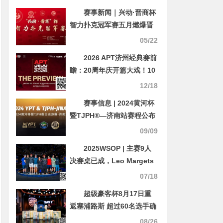
赛事新闻｜兴动·晋商杯
智力扑克冠军赛五月燃爆晋
中（5月24日-27日）
05/22
2026 APT济州经典赛前
瞻：20周年庆开篇大戏！10
天99场赛事，49亿韩元保底
12/18
狂欢！
赛事信息 | 2024黄河杯
暨TJPH®—济南站赛程公布
及相关单位（公示）
09/09
2025WSOP | 主赛9人
决赛桌已成，Leo Margets
成30年来首位打进FT的女选
07/18
手
超级豪客杯8月17日重
返塞浦路斯 超过60名选手确
认参加
08/26