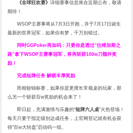
《全球狂欢赛》
详细赛事信息将在近期公布，敬请
期待！
WSOP主赛事将从7月3日开跑，并于7月17日诞生
最新的世界冠军，如果你有梦，千万别错过。
同时GGPoker再加码：只要你是透过“往维加斯之
路”拿下WSOP主赛事冠军，将再斩获
100w刀
额外奖
励！
完成短牌任务 解锁丰厚奖励
而相较锦标赛，如果你是更擅长常规桌的玩家，那
么另一个斩获百w奖励的机会来了！
即日起，充满激情与乐趣的“
短牌六人桌
”火热登场！
每天只要于指定级别达成任务，上官网登记就有机会获
得“百w大转盘”启动码一组。