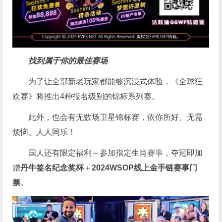
找到属于你的最佳赛场
为了让全部新老玩家都能够沉浸式体验，《全球狂
欢赛》将推出4种报名级别的锦标系列赛。
此外，也会有无数场卫星锦标赛，依你所好、无需
烦恼、人人同乐！
国人还有限定福利～参加指定生肖赛事，夺冠即加
赠
丹牛签名纪念奖杯
＋
2024WSOP线上金手链赛事门
票
。