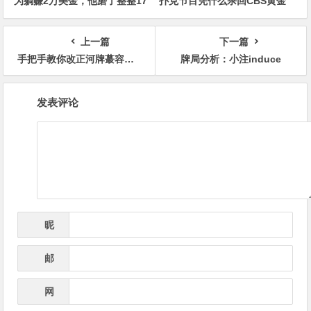
为躺赚2万美金，他磨了整整17
扑克节目凭什么杀回CBS黄金
分钟
档？
上一篇
下一篇
手把手教你改正河牌蕞容易犯的5个错误，学完你就无敌了
牌局分析：小注induce
文
发表评论
章
导
航
昵
*
称
邮
*
箱
网