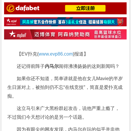
【EV扑克(
www.evp86.com
)报道】
还记得前阵子
内马尔
闹得沸沸扬扬的这则新闻吗？
如果你还不知道，简单讲就是他在女儿Mavie的半岁
生日派对上，被拍到仍不忘“在线竞技”，简直是爱扑克成
痴。
这立马引来广大黑粉群起攻击，说他严重上瘾了，
不过我们今天想讨论的是另一个话题。
因为有眼尖的网友发现，内马尔在玩的似乎并非他