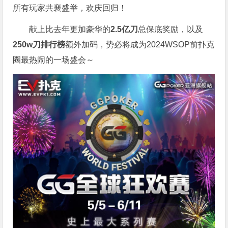
所有玩家共襄盛举，欢庆回归！
献上比去年更加豪华的
2.5亿刀
总保底奖励，以及
250w刀排行榜
额外加码，势必将成为2024WSOP前扑克
圈最热闹的一场盛会～