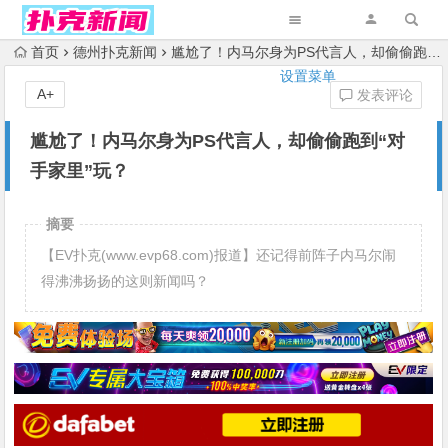
首页
德州扑克新闻
尴尬了！内马尔身为PS代言人，却偷偷跑到“对手家里”玩？
设置菜单
A+
发表评论
尴尬了！内马尔身为PS代言人，却偷偷跑到“对
手家里”玩？
摘要
【EV扑克(www.evp68.com)报道】还记得前阵子内马尔闹
得沸沸扬扬的这则新闻吗？