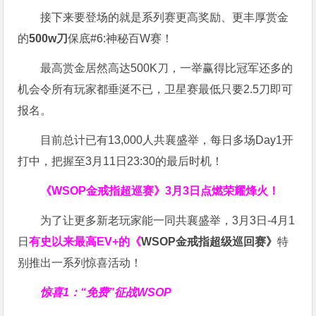
接下来要登场的就是系列赛更高奖励、更丰厚赏金
的
500w刀
保底#6:神秘百W赛！
最高赏金居然高达500K刀，一举赢得比冠军还多的
机会令所有玩家都垂涎不已，卫星赛最低只要2.5刀即可
报名。
目前总计已有13,000人共襄盛举，每日多场Day1开
打中，把握至3月11日23:30的最后时机！
《WSOP金戒指超巡赛》
3月3日点燃荣耀烽火！
为了让更多新老玩家能一同共襄盛举，3月3日-4月1
日
有史以来最高EV+的《
WSOP金戒指超级巡回赛》
特
别推出一系列惊喜活动！
惊喜1：“免费”征战WSOP