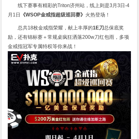
线下赛事有精彩的Triton济州站，线上则是3月3日-4
月1日
《WSOP金戒指超级巡回赛》
火热登场！
总共18枚金戒指荣耀，献上丰厚的
1E刀
总保底奖
励，还有锦标赛＋常规桌疯狂洒落200w刀红包雨，多项
金戒指冠军专属特权等你来战！