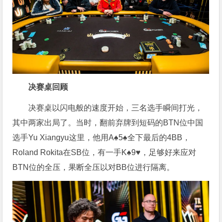
决赛桌回顾
决赛桌以闪电般的速度开始，三名选手瞬间打光，
其中两家出局了。当时，翻前弃牌到短码的BTN位中国
选手Yu Xiangyu这里，他用A♠5♠全下最后的4BB，
Roland Rokita在SB位，有一手K♠9♥，足够好来应对
BTN位的全压，果断全压以对BB位进行隔离。