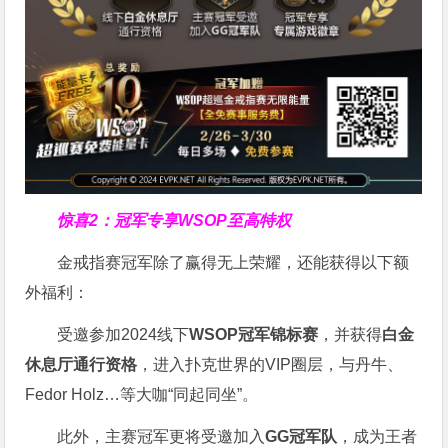
惊喜2：冠军专享WSOP至高特权
金戒指赛冠军除了赢得无上荣耀，还能获得以下额
外福利：
受邀参加2024线下
WSOP冠军锦标赛
，并获得
白金
休息厅通行资格
，进入扑克世界的VIP圈层，与丹牛、
Fedor Holz…等大咖“同起同坐”。
此外，主赛冠军更将受邀加入
GG冠军队
，成为王者