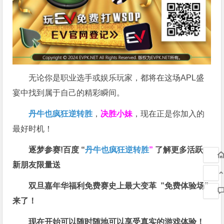
无论你是职业选手或娱乐玩家，都将在这场APL盛
宴中找到属于自己的精彩瞬间。
丹牛也疯狂逆转胜
，
决胜小妹
，现在正是你加入的
最好时机！
逐梦参赛!百度 “
丹牛也疯狂逆转胜
”
了解更多
活跃
新朋友限量送
双旦嘉年华福利
免费赛史上最大变革
”免费体验场”
来了！
现在开始可以随时随地可以享受真实的游戏体验！