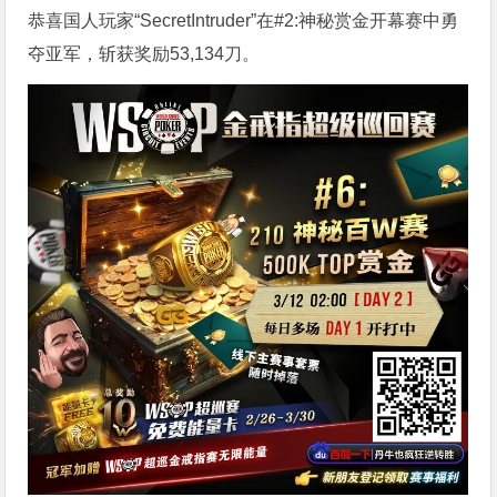
恭喜国人玩家“SecretIntruder”在#2:神秘赏金开幕赛中勇
夺亚军，斩获奖励53,134刀。