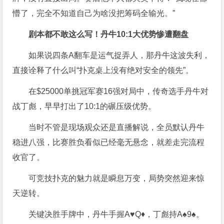
懵了，完全不知道自己为啥没把筹码全输光。”
剧本都不敢这么写！丹牛10:1大优势惨遭翻盘
如果说四条A翻车是运气捉弄人，那丹牛这波失利，
直接诠释了什么叫“扑克桌上没有绝对安全的领先”。
在$25000单挑冠军赛16强对局中，传奇选手丹牛对
战丁彪，早早打出了10:1的碾压级优势。
当时不管是现场观众还是直播解说，全员默认丹牛
稳进八强，比赛胜负看似已经毫无悬念，就差走完流程
收官了。
可竞技扑克的魅力就是瞬息万变，局势突然迎来惊
天逆转。
关键决胜手牌中，丹牛手握A♥Q♦，丁彪持A♠9♠。