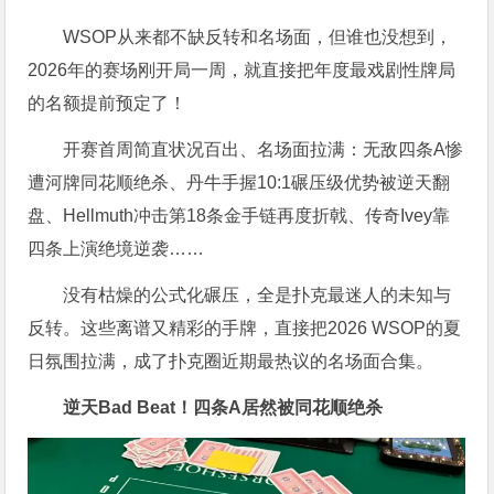
WSOP从来都不缺反转和名场面，但谁也没想到，
2026年的赛场刚开局一周，就直接把年度最戏剧性牌局
的名额提前预定了！
开赛首周简直状况百出、名场面拉满：无敌四条A惨
遭河牌同花顺绝杀、丹牛手握10:1碾压级优势被逆天翻
盘、Hellmuth冲击第18条金手链再度折戟、传奇Ivey靠
四条上演绝境逆袭……
没有枯燥的公式化碾压，全是扑克最迷人的未知与
反转。这些离谱又精彩的手牌，直接把2026 WSOP的夏
日氛围拉满，成了扑克圈近期最热议的名场面合集。
逆天Bad Beat！四条A居然被同花顺绝杀