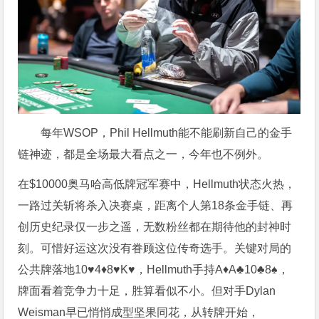
每年WSOP，Phil Hellmuth能不能刷新自己的金手
链神迹，都是全场最大看点之一，今年也不例外。
在$10000奥马哈高低牌冠军赛中，Hellmuth状态火热，
一路过关斩将杀入决赛桌，距离个人第18条金手链、再
创历史纪录仅一步之遥，无数粉丝都在期待他的封神时
刻。可惜好运这次没有眷顾这位传奇选手。关键对局的
公共牌落地10♥4♦8♥K♥，Hellmuth手持A♦A♣10♣8♠，
牌面看着竞争力十足，胜算看似不小。但对手Dylan
Weisman早已悄悄成型坚果同花，从转牌开始，