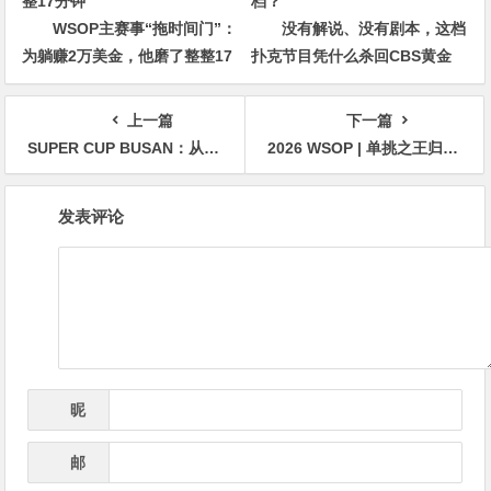
WSOP主赛事“拖时间门”：
没有解说、没有剧本，这档
为躺赚2万美金，他磨了整整17
扑克节目凭什么杀回CBS黄金
分钟
档？
上一篇
下一篇
SUPER CUP BUSAN：从智力竞技到全球直播内容平台的战略升级
2026 WSOP | 单挑之王归来：Dimitar Danchev连克七敌，拿下第二条金手链
文
发表评论
章
导
航
昵
*
称
邮