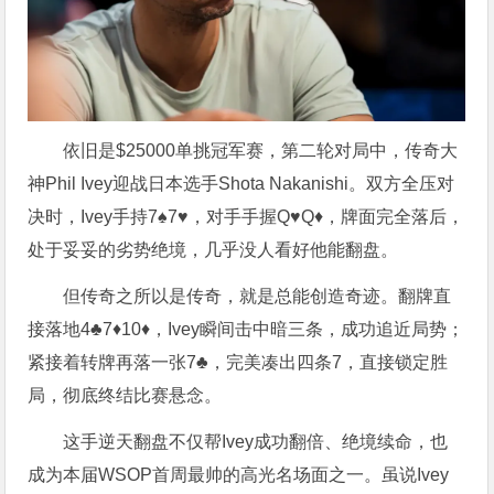
依旧是$25000单挑冠军赛，第二轮对局中，传奇大
神Phil Ivey迎战日本选手Shota Nakanishi。双方全压对
决时，Ivey手持7♠7♥，对手手握Q♥Q♦，牌面完全落后，
处于妥妥的劣势绝境，几乎没人看好他能翻盘。
但传奇之所以是传奇，就是总能创造奇迹。翻牌直
接落地4♣7♦10♦，Ivey瞬间击中暗三条，成功追近局势；
紧接着转牌再落一张7♣，完美凑出四条7，直接锁定胜
局，彻底终结比赛悬念。
这手逆天翻盘不仅帮Ivey成功翻倍、绝境续命，也
成为本届WSOP首周最帅的高光名场面之一。虽说Ivey