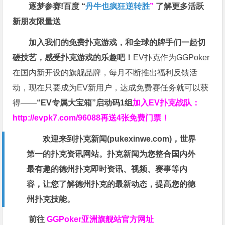
逐梦参赛!百度 “
丹牛也疯狂逆转胜
”
了解更多
活跃
新朋友限量送
加入我们的免费扑克游戏，和全球的牌手们一起切
磋技艺，感受扑克游戏的乐趣吧！
EV扑克作为GGPoker
在国内新开设的旗舰品牌，每月不断推出福利反馈活
动，现在只要成为EV新用户，达成免费赛任务就可以获
得——
“EV专属大宝箱”启动码1组
加入EV扑克战队：
http://evpk7.com/96088
再送4张免费门票！
欢迎来到扑克新闻(
pukexinwe.com
)，世界
第一的扑克资讯网站。扑克新闻为您整合国内外
最有趣的德州扑克即时资讯、视频、赛事等内
容，让您了解德州扑克的最新动态，提高您的德
州扑克技能。
前往
GGPoker亚洲旗舰站
官方网址