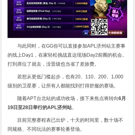
与此同时，在GG你可以直接参加APL济州站主赛事
的线上Day1，在家轻松挑战直达现场Day2前圈的机会。
打到席位了就去，没晋级也当省了差旅费。
若想从更低门槛起步，也有20、110、200、1,000
级别的卫星赛，让所有人都能找到打得舒服的赛场。
随着APT台北站的成功收场，接下来焦点将转向
6
月
19
日至
28
日举行的
APL
济州站
。
目前完整赛程表已出炉，十天的时间里，数十场不
同规格、不同玩法的赛事轮番登场。