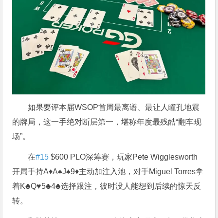
如果要评本届WSOP首周最离谱、最让人瞳孔地震
的牌局，这一手绝对断层第一，堪称年度最残酷“翻车现
场”。
在
#15
$600 PLO深筹赛，玩家Pete Wigglesworth
开局手持A♦A♠J♠9♦主动加注入池，对手Miguel Torres拿
着K♣Q♥5♣4♣选择跟注，彼时没人能想到后续的惊天反
转。