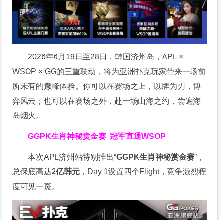
2026年6月19日至28日，韩国济州岛，APL ×
WSOP × GG的三重联动，将为亚洲扑克玩家带来一场前
所未有的巅峰体验。
你可以在赛场之上，以牌为刃，博
弈风云；也可以在赛场之外，赴一场山海之约，尝遍海
岛烟火。
GGPK生肖神秘赏金赛
冠军直通WSOP
本次APL济州站特别推出“
GGPK
生肖神秘赏金赛
”，
总保底高达
2
亿韩元
，Day 1设置四个Flight，竞争激烈程
度可见一斑。