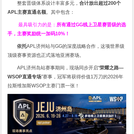
整套晋级体系设计丰富多元，
合计放出
超过200个
APL主赛直通名额
。其中包含：
最具吸引力的是：
所有通过
GG
线上卫星赛晋级的选
手，主赛奖励统一加码
10%
！
依托
APL济州站与GG的深度战略合作，这项世界级
顶级赛事资源也正式落地亚洲赛场。
APL济州岛站赛事期间，现场同步开启“
荣耀之路
—
WSOP
直通专场
”赛事，冠军将获得价值1万刀的2026年
拉斯维加斯WSOP主赛门票一张！