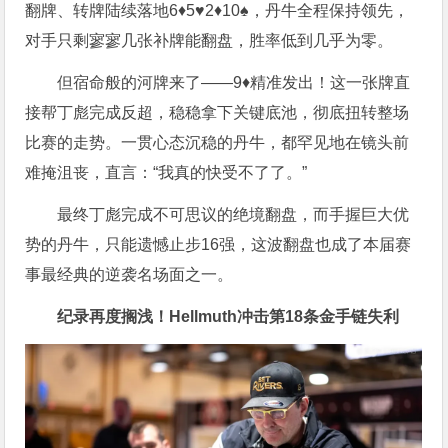
翻牌、转牌陆续落地6♦5♥2♦10♠，丹牛全程保持领先，
对手只剩寥寥几张补牌能翻盘，胜率低到几乎为零。
但宿命般的河牌来了——9♦精准发出！这一张牌直
接帮丁彪完成反超，稳稳拿下关键底池，彻底扭转整场
比赛的走势。一贯心态沉稳的丹牛，都罕见地在镜头前
难掩沮丧，直言：“我真的快受不了了。”
最终丁彪完成不可思议的绝境翻盘，而手握巨大优
势的丹牛，只能遗憾止步16强，这波翻盘也成了本届赛
事最经典的逆袭名场面之一。
纪录再度搁浅！Hellmuth冲击第18条金手链失利