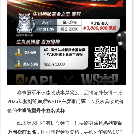
赛事冠军不仅能收获丰厚奖励，还将额外获得一张
2026
年拉斯维加斯
WSOP
主赛事门票
，以及极具收藏价
值的
生肖造型丹牛签名奖杯
。
线上玩家同样有机会参与，只要跻身
生肖系列赛百
万周榜前五名
，即可获得参赛资格，并额外解锁WSOP