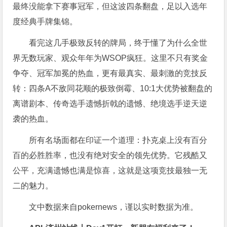
最终没能拿下赛事冠军，但这波四条翻盘，足以入选年
度经典手牌集锦。
看完这几手极致反转的牌局，终于懂了为什么全世
界无数玩家、观众年年为WSOP疯狂。这里不只有奖金
争夺、冠军加冕的热血，更有最真实、最刺激的竞技反
转：四条A不敌同花顺的极致倒霉、10:1大优势被翻盘的
离谱剧本、传奇选手遗憾折戟的遗憾、绝境选手逆天逆
袭的热血。
所有名场面都在印证一个道理：扑克桌上没有百分
百的必胜胜率，也没有绝对安全的领先优势。它残酷又
公平，充满遗憾也满是惊喜，这就是这项竞技最独一无
二的魅力。
文中数据来自pokernews，谨以实时数据为准。