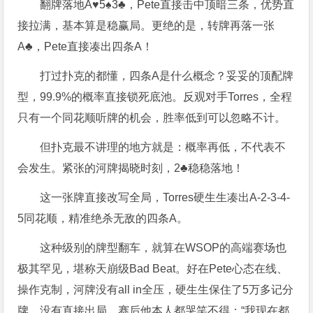
翻牌落地A♥5♠3♣，Pete直接击中顶暗三条，优势直
接拉满，基本算是稳赢局。更绝的是，转牌再落一张
A♣，Pete直接凑出四条A！
打过扑克的都懂，四条A是什么概念？妥妥的顶配牌
型，99.9%的概率直接锁死底池。反观对手Torres，全程
只有一个同花顺听牌的机会，胜率低到可以忽略不计。
但扑克最不讲理的地方就是：概率再低，不代表不
会发生。紧张的河牌揭晓时刻，2♣稳稳落地！
这一张牌直接改写全局，Torres硬生生凑出A-2-3-4-
5同花顺，精准绝杀无敌的四条A。
这种级别的牌型翻车，就算在WSOP的高端赛场也
极其罕见，堪称天崩级Bad Beat。好在Pete心态在线、
操作克制，河牌没有all in全压，硬生生保住了5万多记分
牌，没有直接出局。赛后他本人都哭笑不得：“我现在都