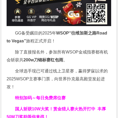
GG备受瞩目的2025年
WSOP“往维加斯之路Road
to Vegas”
旅程正式开启！
除了直接报名外，参加所有WSOP金戒指赛都有机
会斩获共
200w刀锦标赛红包雨
。
全球选手现已可通过线上卫星赛，赢得梦寐以求的
2025WSOP主赛事门票，向世界扑克最高殿堂发起进
攻！
特别加码～每日免费席位赛
国人斩获
10W
大奖！
赏金猎人赛火热开打中 丰厚
50M刀奖励等你来战！