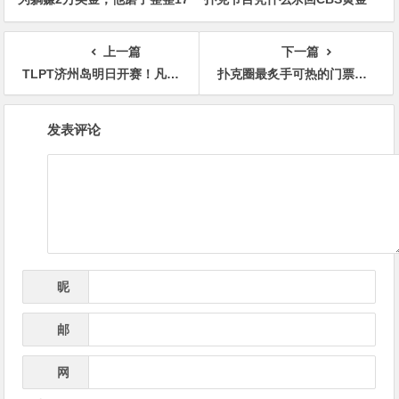
分钟
档？
上一篇
下一篇
TLPT济州岛明日开赛！凡尔赛级别的奢华赛场，臧书奴、Bryn Kenney领衔WSOP规模的巨星阵容！
扑克圈最炙手可热的门票：如何获得Triton Invitational邀请资格
文
发表评论
章
导
航
昵
*
称
邮
*
箱
网