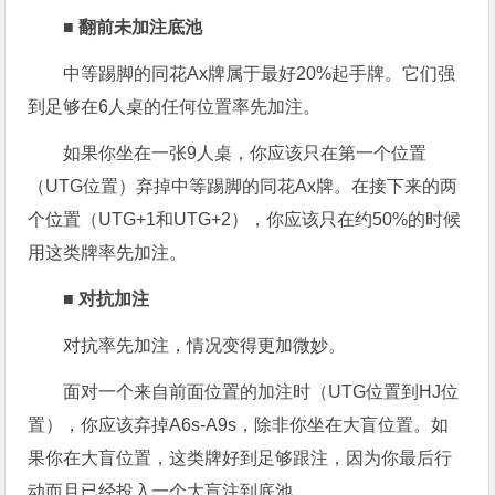
■
翻前未加注底池
中等踢脚的同花Ax牌属于最好20%起手牌。它们强
到足够在6人桌的任何位置率先加注。
如果你坐在一张9人桌，你应该只在第一个位置
（UTG位置）弃掉中等踢脚的同花Ax牌。在接下来的两
个位置（UTG+1和UTG+2），你应该只在约50%的时候
用这类牌率先加注。
■
对抗加注
对抗率先加注，情况变得更加微妙。
面对一个来自前面位置的加注时（UTG位置到HJ位
置），你应该弃掉A6s-A9s，除非你坐在大盲位置。如
果你在大盲位置，这类牌好到足够跟注，因为你最后行
动而且已经投入一个大盲注到底池。