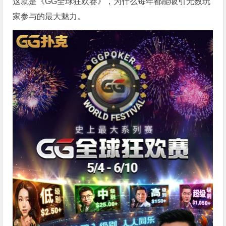
这就是《GG全球狂欢赛》，为什么每年都能吸引无数玩
家参与的最大魅力。