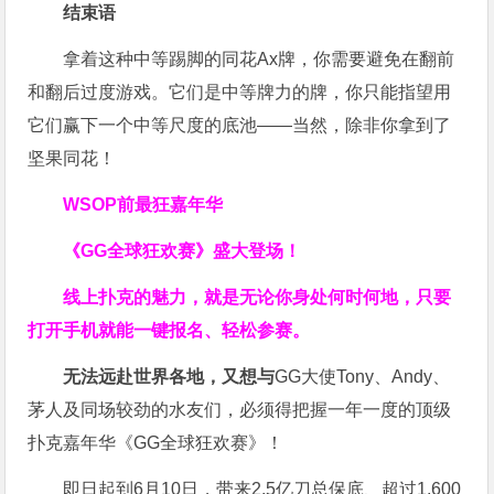
结束语
拿着这种中等踢脚的同花Ax牌，你需要避免在翻前
和翻后过度游戏。它们是中等牌力的牌，你只能指望用
它们赢下一个中等尺度的底池——当然，除非你拿到了
坚果同花！
WSOP前最狂嘉年华
《GG全球狂欢赛》盛大登场！
线上扑克的魅力，就是无论你身处何时何地，只要
打开手机就能一键报名、轻松参赛。
无法远赴世界各地，又想与
GG大使Tony、Andy、
茅人及同场较劲的水友们，必须得把握一年一度的顶级
扑克嘉年华《GG全球狂欢赛》！
即日起到6月10日，带来2.5亿刀总保底、超过1,600