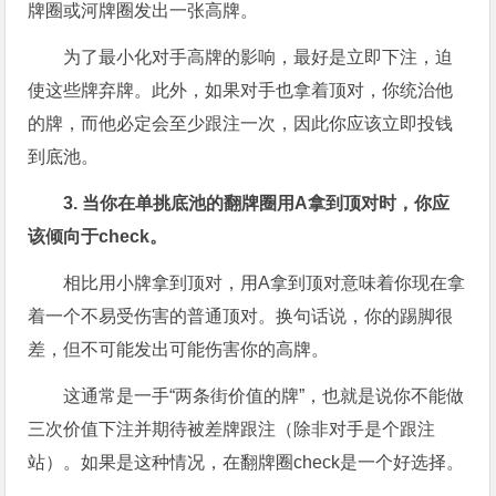
牌圈或河牌圈发出一张高牌。
为了最小化对手高牌的影响，最好是立即下注，迫
使这些牌弃牌。此外，如果对手也拿着顶对，你统治他
的牌，而他必定会至少跟注一次，因此你应该立即投钱
到底池。
3. 当你在单挑底池的翻牌圈用A拿到顶对时，你应
该倾向于check。
相比用小牌拿到顶对，用A拿到顶对意味着你现在拿
着一个不易受伤害的普通顶对。换句话说，你的踢脚很
差，但不可能发出可能伤害你的高牌。
这通常是一手“两条街价值的牌”，也就是说你不能做
三次价值下注并期待被差牌跟注（除非对手是个跟注
站）。如果是这种情况，在翻牌圈check是一个好选择。