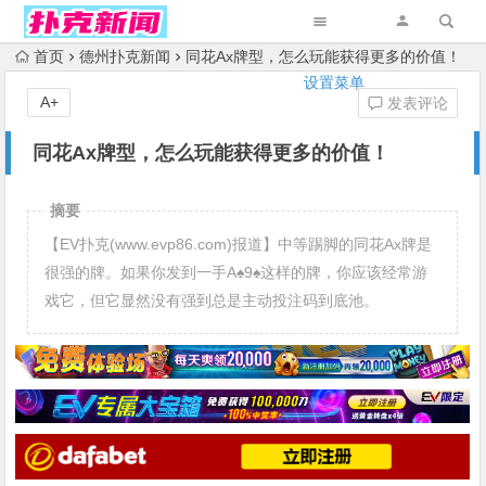
首页
德州扑克新闻
同花Ax牌型，怎么玩能获得更多的价值！
设置菜单
A+
发表评论
同花Ax牌型，怎么玩能获得更多的价值！
摘要
【EV扑克(www.evp86.com)报道】中等踢脚的同花Ax牌是
很强的牌。如果你发到一手A♠9♠这样的牌，你应该经常游
戏它，但它显然没有强到总是主动投注码到底池。