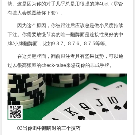
势。这是因为你的对手几乎总是用很强的牌4bet（尽管
有些人会试图给你下套）。
因为这个原因，你被跟注后应该总是做小尺度持续
下注。你需要放慢节奏的唯一翻牌面是连接性良好的中
牌/小牌翻牌面，比如9-8-7、8-7-6、8-7-5等等。
在这类翻牌面，翻前跟注者具有坚果优势，可以通
过以很高频率的check-raise来惩罚你的非成手牌。
03
当你击中翻牌时的三个技巧