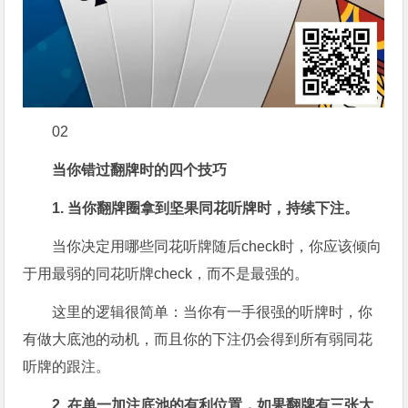
02
当你错过翻牌时的四个技巧
1. 当你翻牌圈拿到坚果同花听牌时，持续下注。
当你决定用哪些同花听牌随后check时，你应该倾向
于用最弱的同花听牌check，而不是最强的。
这里的逻辑很简单：当你有一手很强的听牌时，你
有做大底池的动机，而且你的下注仍会得到所有弱同花
听牌的跟注。
2. 在单一加注底池的有利位置，如果翻牌有三张大