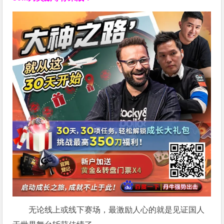
无论线上或线下赛场，最激励人心的就是见证国人