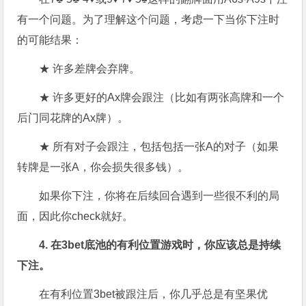
有一个问题。为了理解这个问题，考虑一下当你下注时
的可能结果：
★ 许多差牌会弃牌。
★ 许多更好的Ax牌会跟注（比如有两张高牌和一个
后门同花牌的Ax牌）。
★ 所有对子会跟注，包括包括一张A的对子（如果
转牌是一张A，你会损失很多钱）。
如果你下注，你将在后续回合遇到一些很不利的局
面，因此你check就好。
4. 在3bet底池的有利位置游戏时，你应该总是持续
下注。
在有利位置3bet被跟注后，你几乎总是有坚果优