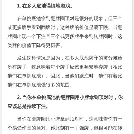
1. 在多人底池谨慎地游戏。
在单挑底池拿到翻牌圈顶对是很好的现象，但三个
或更多牌手看到翻牌时，这种牌的价值显著下跌。当翻
牌圈出现一个下注且三个或更多牌手来到转牌圈时，这
类牌的价值下降得更厉害。
发生这种情况是因为，在多人底池防守的被分摊给
所有牌手，这意味着每个牌手应该更频繁地弃牌（相比
他们在单挑底池）。因此，当他们跟注时，他们有着比
他们在单挑底池强很多的范围。
2. 当你在单挑底池的翻牌圈用小牌拿到顶对时，你
应该总是持续下注。
当你在翻牌圈用小牌拿到顶对时，这意味着你有一
个易受伤害的顶对。你此刻有一手强牌，但很可能在转