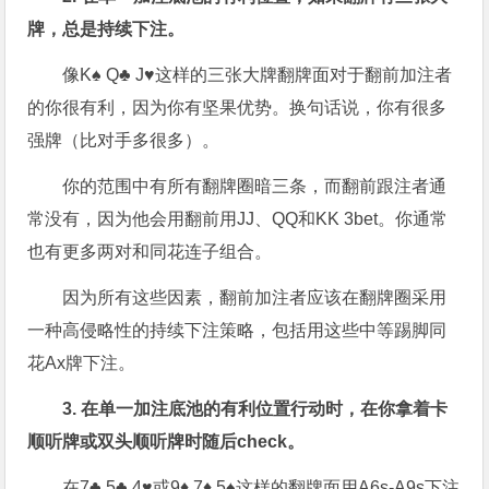
牌，总是持续下注。
像K♠ Q♣ J♥这样的三张大牌翻牌面对于翻前加注者
的你很有利，因为你有坚果优势。换句话说，你有很多
强牌（比对手多很多）。
你的范围中有所有翻牌圈暗三条，而翻前跟注者通
常没有，因为他会用翻前用JJ、QQ和KK 3bet。你通常
也有更多两对和同花连子组合。
因为所有这些因素，翻前加注者应该在翻牌圈采用
一种高侵略性的持续下注策略，包括用这些中等踢脚同
花Ax牌下注。
3. 在单一加注底池的有利位置行动时，在你拿着卡
顺听牌或双头顺听牌时随后check。
在7♣ 5♣ 4♥或9♦ 7♦ 5♠这样的翻牌面用A6s-A9s下注